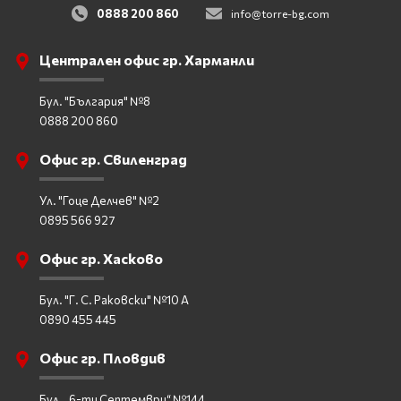
0888 200 860
info@torre-bg.com
Централен офис гр. Харманли
Бул. "България" №8
0888 200 860
Офис гр. Свиленград
Ул. "Гоце Делчев" №2
0895 566 927
Офис гр. Хасково
Бул. "Г. С. Раковски" №10 А
0890 455 445
Офис гр. Пловдив
Бул. „6-ти Септември“ №144