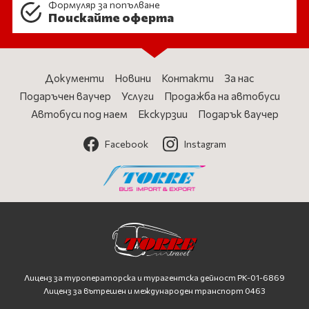
Формуляр за попълване
Поискайте оферта
Документи
Новини
Контакти
За нас
Подаръчен ваучер
Услуги
Продажба на автобуси
Автобуси под наем
Екскурзии
Подарък ваучер
Facebook
Instagram
Лиценз за туроператорска и турагентска дейност
PK-01-6869
Лиценз за вътрешен и международен транспорт 0463