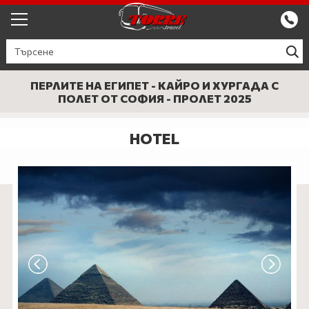
ЕКСКУРЗИИ ОТ ПЛОВДИВ
КРУИЗИ
ПЕРЛИТЕ НА ЕГИПЕТ - КАЙРО И ХУРГАДА С
ПОЛЕТ ОТ СОФИЯ - ПРОЛЕТ 2025
Круизи
ПРОМО
HOTEL
Круизи с водач
БЪЛГАРИЯ
ЕВРОПА
ГЪРЦИЯ
ТУРЦИЯ
СЕПТЕМВРИЙСКИ ПРАЗНИЦИ
ПОЧИВКИ В ТУРЦИЯ 2026