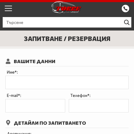
ЕКСКУРЗИИ ОТ ПЛОВДИВ
КРУИЗИ
ЗАПИТВАНЕ / РЕЗЕРВАЦИЯ
Круизи
ПРОМО
ВАШИТЕ ДАННИ
Круизи с водач
БЪЛГАРИЯ
Име*:
ЕВРОПА
ГЪРЦИЯ
E-mail*:
Телефон*:
ТУРЦИЯ
СЕПТЕМВРИЙСКИ ПРАЗНИЦИ
ДЕТАЙЛИ ПО ЗАПИТВАНЕТО
ПОЧИВКИ В ТУРЦИЯ 2026
Дестинация: