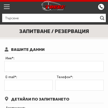
ЕКСКУРЗИИ ОТ ПЛОВДИВ
КРУИЗИ
ЗАПИТВАНЕ / РЕЗЕРВАЦИЯ
Круизи
ПРОМО
ВАШИТЕ ДАННИ
Круизи с водач
БЪЛГАРИЯ
Име*:
ЕВРОПА
ГЪРЦИЯ
E-mail*:
Телефон*:
ТУРЦИЯ
СЕПТЕМВРИЙСКИ ПРАЗНИЦИ
ДЕТАЙЛИ ПО ЗАПИТВАНЕТО
ПОЧИВКИ В ТУРЦИЯ 2026
Дестинация: