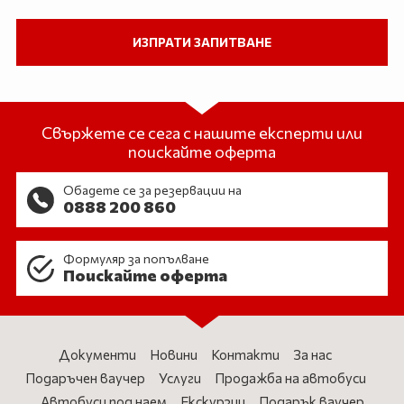
Свържете се сега с нашите експерти или
поискайте оферта
Обадете се за резервации на
0888 200 860
Формуляр за попълване
Поискайте оферта
Документи
Новини
Контакти
За нас
Подаръчен ваучер
Услуги
Продажба на автобуси
Автобуси под наем
Екскурзии
Подарък ваучер