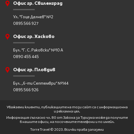
Офис гр. Свиленград
Ул. "Гоце Делчев" №2
0895 566 927
Офис гр. Хасково
Бул. "Г. С. Раковски" №10 А
0890 455 445
Офис гр. Пловдив
Бул. „6-ти Септември“ №144
0895 566 926
Уважаеми клиенти, публикациите на този сайт са с информационна
и рекламна цел.
Информация съгласно чл. 80 от Закона за Туризма може да получите
в нашите офиси, на посочените телефони и по имейл.
Torre Travel © 2023. Всички права запазени