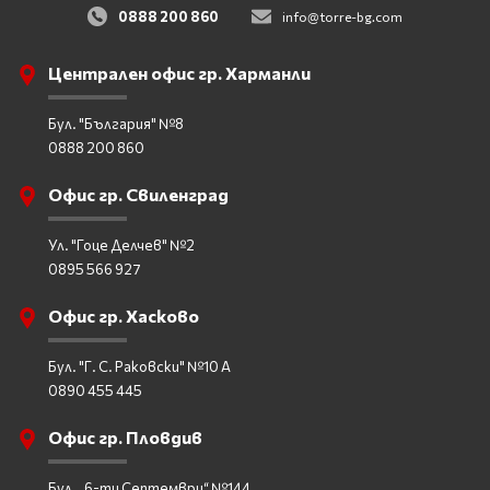
0888 200 860
info@torre-bg.com
Централен офис гр. Харманли
Бул. "България" №8
0888 200 860
Офис гр. Свиленград
Ул. "Гоце Делчев" №2
0895 566 927
Офис гр. Хасково
Бул. "Г. С. Раковски" №10 А
0890 455 445
Офис гр. Пловдив
Бул. „6-ти Септември“ №144