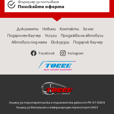
Формуляр за попълване
Поискайте оферта
Документи
Новини
Контакти
За нас
Подаръчен ваучер
Услуги
Продажба на автобуси
Автобуси под наем
Екскурзии
Подарък ваучер
Facebook
Instagram
Лиценз за туроператорска и турагентска дейност
PK-01-6869
Лиценз за вътрешен и международен транспорт 0463