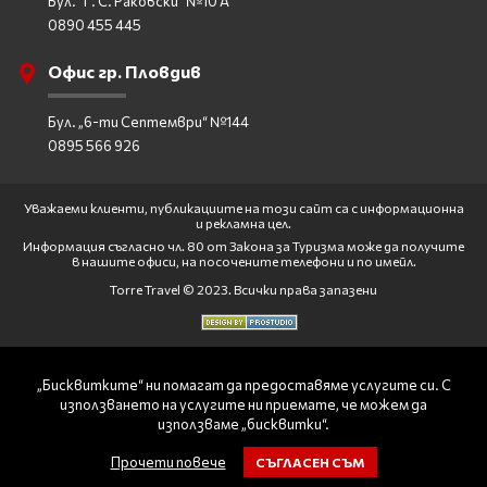
Бул. "Г. С. Раковски" №10 А
0890 455 445
Офис гр. Пловдив
Бул. „6-ти Септември“ №144
0895 566 926
Уважаеми клиенти, публикациите на този сайт са с информационна
и рекламна цел.
Информация съгласно чл. 80 от Закона за Туризма може да получите
в нашите офиси, на посочените телефони и по имейл.
Torre Travel © 2023. Всички права запазени
„Бисквитките“ ни помагат да предоставяме услугите си. С
използването на услугите ни приемате, че можем да
използваме „бисквитки“.
Прочети повече
СЪГЛАСЕН СЪМ