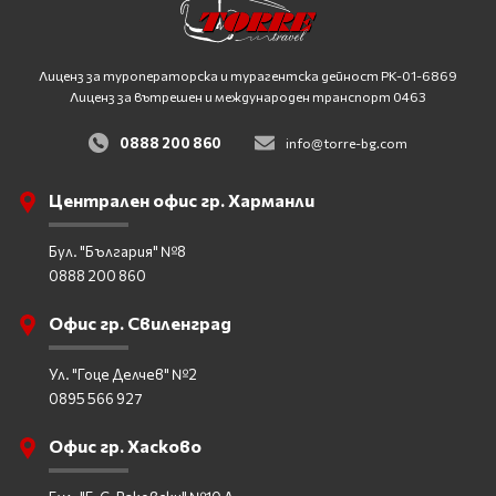
Лиценз за туроператорска и турагентска дейност
PK-01-6869
Лиценз за вътрешен и международен транспорт 0463
0888 200 860
info@torre-bg.com
Централен офис гр. Харманли
Бул. "България" №8
0888 200 860
Офис гр. Свиленград
Ул. "Гоце Делчев" №2
0895 566 927
Офис гр. Хасково