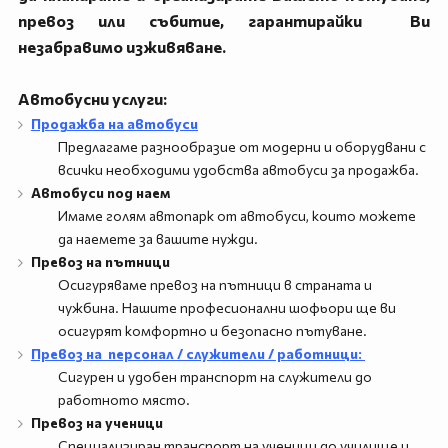
Айвалък
ЕКЗОТИКА
превоз или събитие, гарантирайки Ви
Кушадасъ
незабравимо изживяване.
САМОЛЕТНИ ПРОГРАМИ
Дидим
ХОТЕЛИ В БЪЛГАРИЯ
Автобусни услуги:
Продажба на автобуси
Бодрум
ОЩЕ
Предлагаме разнообразие от модерни и оборудвани с
Анталия
всички необходими удобства автобуси за продажба.
Документи
Новини
Автобуси под наем
Контакти
За нас
Имаме голям автопарк от автобуси, които можете
да наемете за вашите нужди.
Подаръчен ваучер
Услуги
Превоз на пътници
Продажба на автобуси
Автобуси под наем
Осигуряваме превоз на пътници в страната и
Екскурзии
Подарък ваучер
чужбина. Нашите професионални шофьори ще ви
осигурят комфортно и безопасно пътуване.
Превоз на персонал / служители / работници:
0888 200 860
Запитване
Сигурен и удобен транспорт на служители до
работното място.
Превоз на ученици
ПОСЛЕДВАЙТЕ НИ
Специализиран транспорт на ученици до училище и