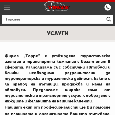
ЕКСКУРЗИИ ОТ ПЛОВДИВ
КРУИЗИ
УСЛУГИ
Круизи
ПРОМО
Круизи с водач
БЪЛГАРИЯ
Фирма „Торре“ е утвърдена туристическа
агенция и транспортна компания с богат опит в
ЕВРОПА
сферата. Разполагаме със собствени автобуси и
всички необходими разрешителни за
ГЪРЦИЯ
туроператорска и турагентска дейност, както и
за превоз на пътници, продажба и наем на
ТУРЦИЯ
автобуси. Предлагаме широка гама от
туристически и транспортни услуги, съобразени с
СЕПТЕМВРИЙСКИ ПРАЗНИЦИ
нуждите и желанията на нашите клиенти.
ПОЧИВКИ В ТУРЦИЯ 2026
Нашият екип от професионалисти ще Ви помогне
да планирате и организирате Вашето пътуване,