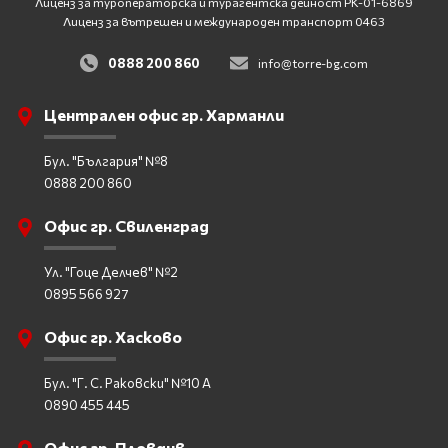
Лиценз за туроператорска и турагентска дейност
PK-01-6869
Лиценз за вътрешен и международен транспорт 0463
0888 200 860
info@torre-bg.com
Централен офис гр. Харманли
Бул. "България" №8
0888 200 860
Офис гр. Свиленград
Ул. "Гоце Делчев" №2
0895 566 927
Офис гр. Хасково
Бул. "Г. С. Раковски" №10 А
0890 455 445
Офис гр. Пловдив