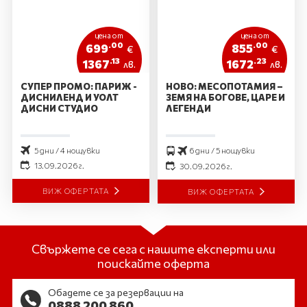
цена от
цена от
.00
.00
699
855
€
€
.13
.23
1367
1672
лв.
лв.
СУПЕР ПРОМО: ПАРИЖ -
НОВО: МЕСОПОТАМИЯ –
ДИСНИЛЕНД И УОЛТ
ЗЕМЯ НА БОГОВЕ, ЦАРЕ И
ДИСНИ СТУДИО
ЛЕГЕНДИ
5 дни / 4 нощувки
6 дни / 5 нощувки
13.09.2026 г.
30.09.2026 г.
ВИЖ ОФЕРТАТА
ВИЖ ОФЕРТАТА
Свържете се сега с нашите експерти или
поискайте оферта
Обадете се за резервации на
0888 200 860