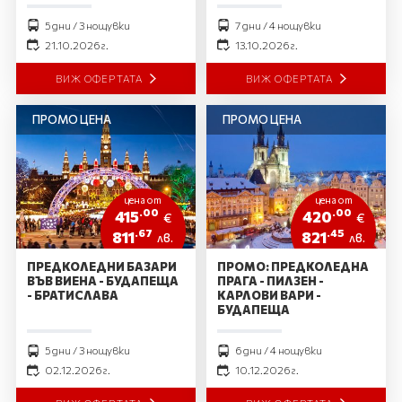
5 дни / 3 нощувки
7 дни / 4 нощувки
21.10.2026 г.
13.10.2026 г.
ВИЖ ОФЕРТАТА
ВИЖ ОФЕРТАТА
ПРОМО ЦЕНА
ПРОМО ЦЕНА
цена от
цена от
.00
.00
415
420
€
€
.67
.45
811
821
лв.
лв.
ПРЕДКОЛЕДНИ БАЗАРИ
ПРОМО: ПРЕДКОЛЕДНА
ВЪВ ВИЕНА - БУДАПЕЩА
ПРАГА - ПИЛЗЕН -
- БРАТИСЛАВА
КАРЛОВИ ВАРИ -
БУДАПЕЩА
5 дни / 3 нощувки
6 дни / 4 нощувки
02.12.2026 г.
10.12.2026 г.