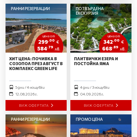
РАННИ РЕЗЕРВАЦИИ
ПОТВЪРДЕНА
ЕКСКУРЗИЯ
цена от
цена от
.00
.00
299
342
€
€
.79
.89
584
668
лв.
лв.
ХИТ ЦЕНА: ПОЧИВКА В
ПЛИТВИЧКИ ЕЗЕРА И
СОЗОПОЛ ПРЕЗ АВГУСТ В
ПОСТОЙНА ЯМА
КОМПЛЕКС GREEN LIFE
5 дни / 4 нощувки
4 дни / 3 нощувки
12.08.2026 г.
04.09.2026 г.
ВИЖ ОФЕРТАТА
ВИЖ ОФЕРТАТА
РАННИ РЕЗЕРВАЦИИ
ПРОМО ЦЕНА