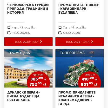
ЧЕРНОМОРСКА ТУРЦИЯ:
ПРОМО: ПРАГА - ПИЛЗЕН
ПРИРОДА, ТРАДИЦИИ И
- КАРЛОВИ ВАРИ -
ИСТОРИЯ
БУДАПЕЩА
4 дни / 3 нощувки
7 дни / 4 нощувки
14.09.2026 г.
06.10.2026 г.
ВИЖ ОФЕРТАТА
ВИЖ ОФЕРТАТА
ПРОМО ЦЕНА
ТОП ПРОГРАМА
цена от
цена от
.00
.00
385
410
€
€
.99
.89
752
801
лв.
лв.
ДУНАВСКИ ПЕРЛИ -
ПРОМО: ПРИКАЗНИТЕ
ВИЕНА, БУДАПЕЩА,
ИТАЛИАНСКИ ЕЗЕРА -
БРАТИСЛАВА
КОМО - МАДЖОРЕ -
ГАРДА