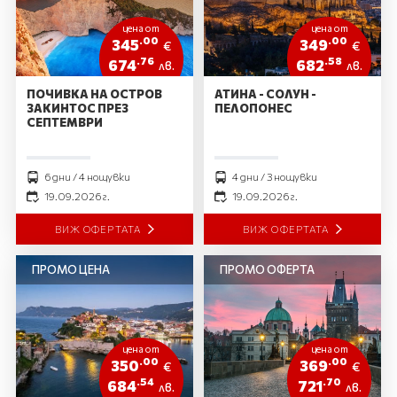
цена от
цена от
.00
.00
345
349
€
€
.76
.58
674
682
лв.
лв.
ПОЧИВКА НА ОСТРОВ
АТИНА - СОЛУН -
ЗАКИНТОС ПРЕЗ
ПЕЛОПОНЕС
СЕПТЕМВРИ
6 дни / 4 нощувки
4 дни / 3 нощувки
19.09.2026 г.
19.09.2026 г.
ВИЖ ОФЕРТАТА
ВИЖ ОФЕРТАТА
ПРОМО ЦЕНА
ПРОМО ОФЕРТА
цена от
цена от
.00
.00
350
369
€
€
.54
.70
684
721
лв.
лв.