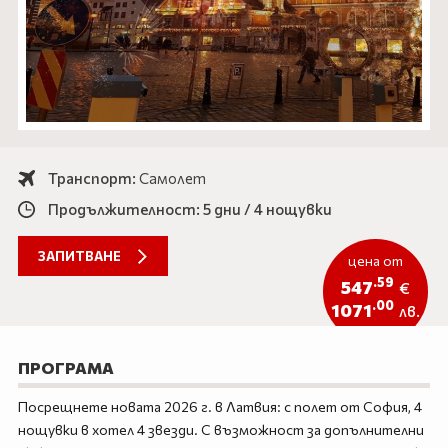
Айвалък
ЕКЗОТИКА
Кушадасъ
САМОЛЕТНИ ПРОГРАМИ
Дидим
ХОТЕЛИ В БЪЛГАРИЯ
Бодрум
ОЩЕ
Анталия
Транспорт:
Самолет
Документи
Новини
Продължителност: 5 дни / 4 нощувки
Контакти
За нас
Подаръчен ваучер
Услуги
ЗАПИТВАНЕ
цена от
Продажба на автобуси
Автобуси под наем
.59
547
€
Екскурзии
Подарък ваучер
.00
1071
лв.
0888 200 860
Запитване
ПРОГРАМА
Посрещнете новата 2026 г. в Латвия: с полет от София, 4
ПОСЛЕДВАЙТЕ НИ
нощувки в хотел 4 звезди. С възможност за допълнителни