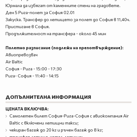
Юрмала да избягат от каменните стени на градовете.
Ден 5 Рига-полет за София 02.01
Закуска. Трансфер до летището за полет до София в 11,40ч.
Пристигане в София.
Продължителност на трансфера - около 45 мин
Полетно разписание (подлежи на препотвърждение):
Авиопревозвач
Air Baltic
София - Рига - 15:00 - 17:30
Рига- София - 11:40 - 14:15
ДОПЪЛНИТЕЛНА ИНФОРМАЦИЯ
ЦЕНАТА ВКЛЮЧВА:
Самолетен билет София-Рига-София с авиокомпания Air
Baltic с включени летищни такси;
чекиран багаж до 20 кг и ръчен багаж до 8 кг;
трансфер летище-хотел-летище;