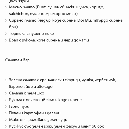
зеленчуци
Месно плато (Fuet, сушен свински шунка, чоризо,
salchichon, пушено мраморно месо)
Сирено плато (чедър, козе сирене, Dor Blu, твърдо сирене,
бри)
Тортиля с пушено пиле
Врап с рукола, козе сирене и чери домати
Салатен бар
Зелена салата с гренландски скариди, чушка, червен лук,
варено яйце и авокадо
Салата с телешко
Рукола с печено цвекло и козе сирене
Гарнитури
Печени картофени делени
Микс от гриловани зеленчуци
Кус-кус със зелен грах, зелен фасул и ментов сос