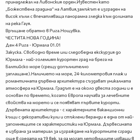
принадлежал на Ливонския орден.Известен като
„Божествена градина“ на Латвия,замъкът е изграден на
висок хълм с впечатляваща панорамна гледка към долината
на река Гауя.
Връщане обратно в Рига.Нощувка.
ЧЕСТИТА НОВА ГОДИНА!
Ден 4 Рига - Юрмала 01.01
Закуска. Свободно време или следобедна екскурзия до
Юрмала - най-големият курортен град на брега на
Балтийско море (срещу допълнително
заплащане).Наличието на море, 24-километровия плаж и
романтичната дървена архитектура създават уникалната
атмосфера на Юрмала. Градът е на около двеста години и е
основан по времето, когато Европа научава за лечебните
свойства на морето и се появяват първите курорти.
Дървената архитектура - с характерните ваканционни
къщи с декоративни кули и стъклени веранди е една от най-
запомнящите се характеристики на Юрмала. Дървесината
е избрана за материал за изграждане на курортните сгради
още в средата на 19 век, за да могат летовниците идващи в