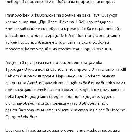
отведе в сърцето на латвийската природа и история.
Разположен в живописната долина на река Гауя, Сигулда
често е наричан „Прибалтийската Швейцария“ заради
впечатляващите си пейзажи и релеф. Това е един от най-
красивите и обичани градове в Латвия, популярен и като
зимен курорт, известен с пистите за ски и бобслей
трасето, което привлича спортисти и приключенци.
Акцент в програмата е посещението на замъка
Турайда - внушителна крепост, построена в началото на XIII
век от Ливонския орден. Наричан още „Божествената
градина на Латвия“, замъкът се извисява върху висок хълм и
предлага зашеметяваща панорамна гледка към долината на
река Гауя. Разходката сред старинните зидове, музеи и
възстановени зали ви пренася назад във времето и
разкрива романтичната и мистична страна на латвийското
Средновековие.
Сигулда и Турайда са идеално съчетание между природа и