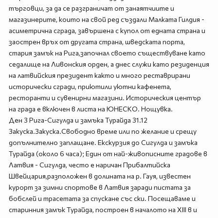
търговци, за да се разграничат от занаятчиите и
магазинерите, които на свой ред създали Малката Гилдия -
асиметрична сграда, завършена с купол от едната страна и
заострен връх от другата страна, шведската порта,
стария замък на Рига,започнал своето съществуване като
седалище на Ливонския орден, а днес служи като резиденция
на латвийския президент както и много реставрирани
исторически сгради, приютили уютни кафенета,
ресторанти и сувенирни магазини. Историческия център
на града е включен в листа на ЮНЕСКО. Нощувка.
Ден 3 Рига-Сигулда и замъка Турайда 31.12
Закуска.Закуска.Свободно време или по желание и срещу
допълнително заплащане. Екскурзия до Сигулда и замъка
Турайда (около 6 часа); Един от най-живописните градове в
Латвия - Сигулда, често е наричан Прибалтийска
Швейцария,разположен в долината на р. Гауя, известен
курорт за зимни спортове в Латвия заради пистата за
бобслей и трасетата за спускане със ски. Посещаваме и
старинния замък Турайда, построен в началото на XIII в и