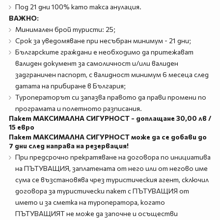
Под 21 дни 100% като такса анулация.
ВАЖНО:
Минимален брой туристи: 25;
Срок за уведомяване при несъбран минимум - 21 дни;
Българските граждани е необходимо да притежават
валиден документ за самоличност и/или валиден
задграничен паспорт, с валидност минимум 6 месеца след
датата на прибиране в България;
Туроператорът си запазва правото да прави промени по
програмата и полетното разписания.
Пакет МАКСИМАЛНА СИГУРНОСТ - доплащане 30,00 лв /
15 евро
Пакет МАКСИМАЛНА СИГУРНОСТ може да се добави до
7 дни след направа на резервация!
При предсрочно прекратяване на договора по инициатива
на ПЪТУВАЩИЯ, заплатената от него или от негово име
сума се възстановява чрез туристическия агент, сключил
договора за туристически пакет с ПЪТУВАЩИЯ от
името и за сметка на туроператора, когато
ПЪТУВАЩИЯТ не може да започне и осъществи