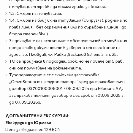
пътуващият трябва да полага грижи за болния.
1.3. Смърт на пътуващия.
1.4. Смърт на близък на пътуващия (съпруг/а), роднина по
права линия - без ограничения или по съребрена линия - до
втора степен вкл.).
За доказване на настъпилите обстоятелства,пътуващия
предоставя документите в заверено от него копие на
адрес: гр. Пловдив, ул. Райко Даскалов 53, ет. 2, ап. 25.
ТО се произнася в подходящ срок, но не повече от 5 раб.
дни от получаване на документите.
Туроператорът е със сключена застраховка
„Отговорност на туроператора“ чрез застрахователен
договор 03700100006001 / 08.09.2025 при Евроинс АД.
Застрахователният договор е със срок от 08.09.2025 г.
до 07.09.2026г.
ДОПЪЛНИТЕЛНИ ЕКСКУРЗИИ:
Екскурзия до Юрмала
Цена за възрастен 129 BGN