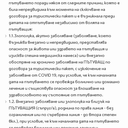
пътуването поради някоя от следните причини, която е
била непредвидима към момента на сключване на
договора за туристически пакет и е възникнала преди
датата на отпътуване независимо от волята на
пътуващия:
1.1.Злополука, акутно заболяване (заболяване, което
възниква внезапно и непредвидимо, представлява
опасност за живота или здравето на пътуващия и
изисква спешна медицинска намеса) или внезапно
обостряне на хронично заболяване на ПЪТУВАЩ по
договора за туристически пакет, с изключение на
заболяване от COVID 19, при условие, че към началната
дата на пътуването се провежда болнично или домашно
лечение и съществува опасност за влошаване на
здравословното му състояние от пътуването.
1.2. Внезапно заболяване или злополука на близък на
ПЪТУВАЩИЯ (съпруг/а), роднина по права линия - без
ограничения или по съребрена линия - до втора степен
вкл.), при условие, че към началната дата на пътуването
се провежда болнично или домашно лечение и