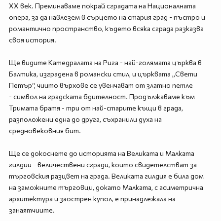
XX век. Преминаваме покрай сградата на Националната
опера, за да навлезем в сърцето на стария град - пъстро и
романтично пространство, където всяка сграда разказва
своя история.
Ще видите Катедралата на Рига - най-голямата църква в
Балтика, изградена в романски стил, и църквата „Свети
Петър“, чиито върхове се увенчават от златно петле
- символ на градската бдителност. Продължаваме към
Тримата братя - три от най-старите къщи в града,
разположени една до друга, съхранили духа на
средновековния бит.
Ще се докоснете до историята на Великата и Малката
гилдии - величествени сгради, които свидетелстват за
търговския разцвет на града. Великата гилдия е била дом
на заможните търговци, докато Малката, с асиметрична
архитектура и заострен купол, е принадлежала на
занаятчиите.