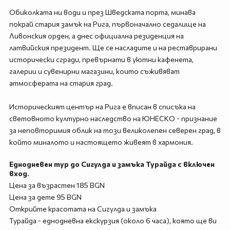
Обиколката ни води и през Шведската порта, минава
покрай стария замък на Рига, първоначално седалище на
Ливонския орден, а днес официална резиденция на
латвийския президент. Ще се насладите и на реставрирани
исторически сгради, превърнати в уютни кафенета,
галерии и сувенирни магазини, които съживяват
атмосферата на стария град.
Историческият център на Рига е вписан в списъка на
световното културно наследство на ЮНЕСКО - признание
за неповторимия облик на този великолепен северен град, в
който миналото и настоящето живеят в хармония.
Еднодневен тур до Сигулда и замъка Турайда с включен
вход.
Цена за възрастен 185 BGN
Цена за дете 95 BGN
Открийте красотата на Сигулда и замъка
Турайда - еднодневна екскурзия (около 6 часа), която ще ви