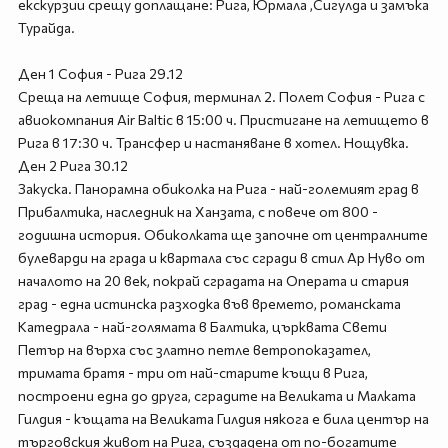
екскурзии срещу доплащане: Рига, Юрмала ,Сигулда и замъка
Турайда.
Ден 1 София - Рига 29.12
Среща на летище София, терминал 2. Полет София - Рига с
авиокомпания Air Baltic в 15:00 ч. Пристигане на летището в
Рига в 17:30 ч. Трансфер и настаняване в хотел. Нощувка.
Ден 2 Рига 30.12
Закуска. Панорамна обиколка на Рига - най-големият град в
Прибалтика, наследник на Ханзата, с повече от 800 -
годишна история. Обиколката ще започне от централните
булеварди на града и квартала със сгради в стил Ар Нуво от
началото на 20 век, покрай сградата на Операта и стария
град - една истинска разходка във времето, романската
Катедрала - най-голямата в Балтика, църквата Свети
Петър на върха със златно петле ветропоказател,
тримата братя - три от най-старите къщи в Рига,
построени една до друга, сградите на Великата и Малката
Гилдия - къщата на Великата Гилдия някога е била център на
търговския живот на Рига, създадена от по-богатите