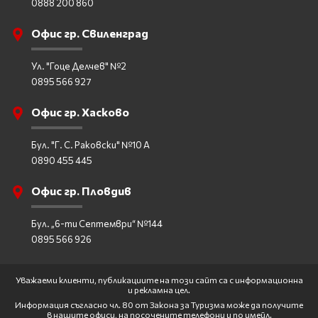
0888 200 860
Офис гр. Свиленград
Ул. "Гоце Делчев" №2
0895 566 927
Офис гр. Хасково
Бул. "Г. С. Раковски" №10 А
0890 455 445
Офис гр. Пловдив
Бул. „6-ти Септември“ №144
0895 566 926
Уважаеми клиенти, публикациите на този сайт са с информационна
и рекламна цел.
Информация съгласно чл. 80 от Закона за Туризма може да получите
в нашите офиси, на посочените телефони и по имейл.