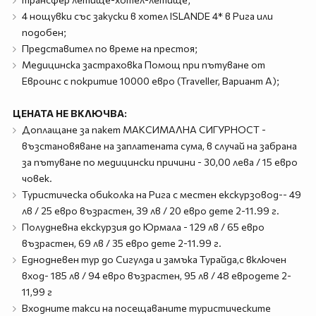
4 нощувки със закуски в хотел ISLANDE 4* в Рига или
подобен;
Представител по време на престоя;
Медицинска застраховка Помощ при пътуване от
Евроинс с покритие 10000 евро (Traveller, Вариант А);
ЦЕНАТА НЕ ВКЛЮЧВА:
Доплащане за пакет МАКСИМАЛНА СИГУРНОСТ -
възстановяване на заплатената сума, в случай на забрана
за пътуване по медицински причини - 30,00 лева / 15 евро
човек.
Туристическа обиколка на Рига с местен екскурзовод-- 49
лв / 25 евро възрастен, 39 лв / 20 евро дете 2-11.99 г.
Полудневна екскурзия до Юрмала - 129 лв / 65 евро
възрастен, 69 лв / 35 евро дете 2-11.99 г.
Еднодневен тур до Сигулда и замъка Турайда,с включен
вход- 185 лв / 94 евро възрастен, 95 лв / 48 евродете 2-
11,99 г
Входните такси на посещаваните туристическите