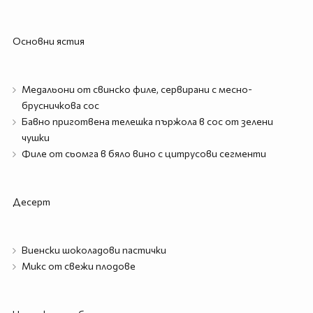
Основни ястия
Медальони от свинско филе, сервирани с месно-
брусничкова сос
Бавно приготвена телешка пържола в сос от зелени
чушки
Филе от сьомга в бяло вино с цитрусови сегменти
Десерт
Виенски шоколадови пастички
Микс от свежи плодове