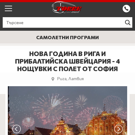
ЕКСКУРЗИИ ОТ ПЛОВДИВ
КРУИЗИ
САМОЛЕТНИ ПРОГРАМИ
Круизи
ПРОМО
НОВА ГОДИНА В РИГА И
ПРИБАЛТИЙСКА ШВЕЙЦАРИЯ - 4
Круизи с водач
БЪЛГАРИЯ
НОЩУВКИ С ПОЛЕТ ОТ СОФИЯ
ЕВРОПА
Рига, Латвия
ГЪРЦИЯ
ТУРЦИЯ
СЕПТЕМВРИЙСКИ ПРАЗНИЦИ
ПОЧИВКИ В ТУРЦИЯ 2026