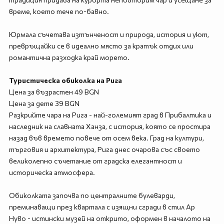
време, което тече по-бавно.
Юрмала съчетава изтънченост и природа, история и уют,
превръщайки се в идеално място за кратък отдих или
романтична разходка край морето.
Туристическа обиколка на Рига
Цена за възрастен 49 BGN
Цена за дете 39 BGN
Разкрийте чара на Рига - най-големият град в Прибалтика и
наследник на славната Ханза, с история, която се простира
назад във времето повече от осем века. Град на култури,
търговия и архитектура, Рига днес очарова със своето
великолепно съчетание от градска елегантност и
историческа атмосфера.
Обиколката започва по централните булеварди,
преминаващи през квартала с изящни сгради в стил Ар
Нуво - истински музей на открито, оформен в началото на