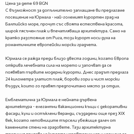
Цена за дете 69 BGN
С възможност за допълнително заплащане ви предлагаме
посещение на Юрмала - най-големият курортен град на
Балтийско море, прочут със своята естествена красота,
широк пясъчен плаж и впечатляваща архитектура. Само на
кратко разстояние от Рига, този курорт носи духа на
романтичните европейски морски градчета.
Юрмала се ражда преди близо двеста години, когато Европа
открива лечебната сила на морето и започват да се
появяват първите модерни курорти. Днес градът предлага
24 километра златист плаж, борови гори и чист морски
въздух, които го правят предпочитано място за отдих.
Емблематична за Юрмала е нейната дървена
архитектура - елегантни ваканционни къщи с декоративни
фасади, кули и остъклени веранди, създадени още през XIX
век, когато летовниците търсели убежище далеч от
каменните стени на градовете. Тази архитектурна
традиция придава на курорта неповторим чар и усещане за