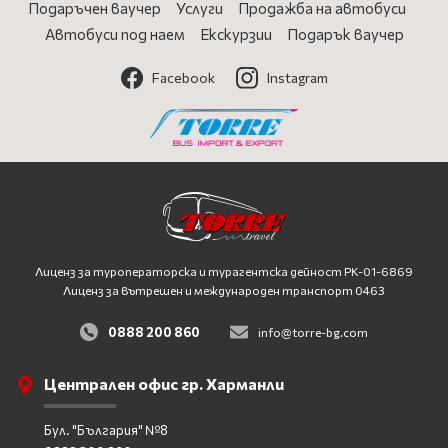
Подаръчен ваучер
Услуги
Продажба на автобуси
Автобуси под наем
Екскурзии
Подарък ваучер
Facebook
Instagram
Лиценз за туроператорска и турагентска дейност
PK-01-6869
Лиценз за вътрешен и международен транспорт 0463
0888 200 860
info@torre-bg.com
Централен офис гр. Харманли
Бул. "България" №8