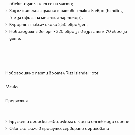
обекти-заплащат се на място;
Задължителна административна такса 5 евро (handling
fee за офиса на местния партньор).
Курортна такса- около 2,50 евро/ден;
Новогодишна вечеря - 220 евро за възрастен/ 70 евро за
дете.
Новогодишно парти в хотел Riga Islande Hotel
Меню
Предястия
Брускети с горски гъби, рукола и люспи от твърдо сирене
Свинско филе в прошуто, сервирано с гриловани