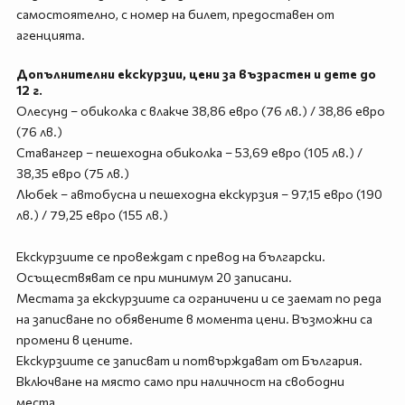
самостоятелно, с номер на билет, предоставен от
агенцията.
Допълнителни екскурзии, цени за възрастен и дете до
12 г.
Олесунд – обиколка с влакче 38,86 евро (76 лв.) / 38,86 евро
(76 лв.)
Ставангер – пешеходна обиколка – 53,69 евро (105 лв.) /
38,35 евро (75 лв.)
Любек – автобусна и пешеходна екскурзия – 97,15 евро (190
лв.) / 79,25 евро (155 лв.)
Екскурзиите се провеждат с превод на български.
Осъществяват се при минимум 20 записани.
Местата за екскурзиите са ограничени и се заемат по реда
на записване по обявените в момента цени. Възможни са
промени в цените.
Екскурзиите се записват и потвърждават от България.
Включване на място само при наличност на свободни
места.