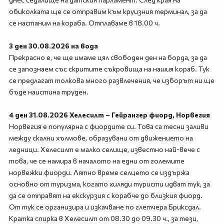
обиколката ще се отправим към круизния терминал, за да
се настаним на кораба. Отплаваме в 18.00 ч.
3 ден 30.08.2026 на вода
Прекрасно е, че ще имаме цял свободен ден на борда, за да
се запознаем със скритите съкровища на нашия кораб. Тук
се предлагат толкова много развлечения, че изборът ни ще
бъде наистина труден.
4 ден 31.08.2026 Хелесилт – Гейрангер фиорд, Норвегия
Норвегия е популярна с фиордите си. Това са тесни заливи
между скални хълмове, образувани от движението на
ледници. Хелесилт е малко селище, известно най-вече с
това, че се намира в началото на едни от големите
норвежки фиорди. Лятно време селцето се издържа
основно от туризма, когато хиляди туристи идват тук, за
да се отправят на екскурзия с корабче до близкия фиорд.
От тук се организира и изкачване по глетчера Бриксдал.
Кратка спирка в Хелесилт от 08.30 до 09.30 ч., за тези,