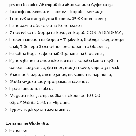
ръчен багаж с Австрийски авиолинии и Луфтханза;
Трансфери летище – хотел – кораб – летище;
1 нощувка със закуска в хотел 3* в Копенхаген;
Панорамна обиколка на Копенхаген;
7 нощувки на борда на круизен кораб COSTA DIADEMA;
Пълен пансион на борда – 7 закуски, 6 обяда, следобеден
снак, 7 вечери в основния ресторант и бюфета;
Наливна вода, кафе и чай в зоната на бюфета;
Използване на съоръженията на кораба като плувен
басейн, шезлонги, фитнес, нощен клуб, кърпи за плаж;
Участие в игри, състезания, тематични партита;
Жива музика, шоу програми, анимация;
Пристанищни такси;
Медицинска застраховка с покритие 10 000
евро/19558,30 лв. на Евроинс;
Тур мениджър от агенцията.
Цената не включва:
Напитки