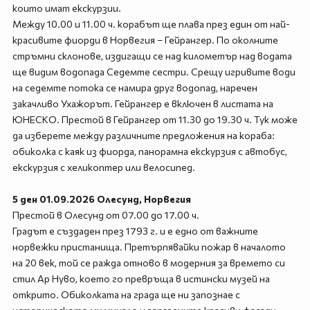
които имат екскурзии.
Между 10.00 и 11.00 ч. корабът ще плава през един от най-
красивите фиорди в Норвегия – Гейрангер. По околните
стръмни склонове, издигащи се над километър над водата
ще видим водопада Седемте сестри. Срещу игривите води
на седемте потока се намира друг водопад, наречен
закачливо Ухажорът. Гейрангер е включен в листата на
ЮНЕСКО. Престой в Гейрангер от 11.30 до 19.30 ч. Тук може
да изберете между различните предложения на кораба:
обиколка с каяк из фиорда, панорамна екскурзия с автобус,
екскурзия с хеликоптер или велосипед.
5 ден 01.09.2026 Олесунд, Норвегия
Престой в Олесунд от 07.00 до 17.00 ч.
Градът е създаден през 1793 г. и е едно от важните
норвежки пристанища. Претърпявайки пожар в началото
на 20 век, той се ражда отново в модерния за времето си
стил Ар Нуво, което го превръща в истински музей на
открито. Обиколката на града ще ни запознае с