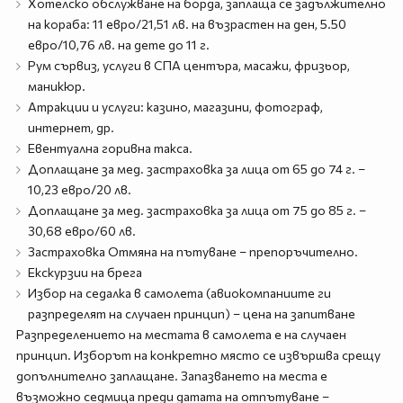
Хотелско обслужване на борда, заплаща се задължително
на кораба: 11 евро/21,51 лв. на възрастен на ден, 5.50
евро/10,76 лв. на дете до 11 г.
Рум сървиз, услуги в СПА центъра, масажи, фризьор,
маникюр.
Атракции и услуги: казино, магазини, фотограф,
интернет, др.
Евентуална горивна такса.
Доплащане за мед. застраховка за лица от 65 до 74 г. –
10,23 евро/20 лв.
Доплащане за мед. застраховка за лица от 75 до 85 г. –
30,68 евро/60 лв.
Застраховка Отмяна на пътуване – препоръчително.
Екскурзии на брега
Избор на седалка в самолета (авиокомпаниите ги
разпределят на случаен принцип) – цена на запитване
Разпределението на местата в самолета е на случаен
принцип. Изборът на конкретно място се извършва срещу
допълнително заплащане. Запазването на места е
възможно седмица преди датата на отпътуване –