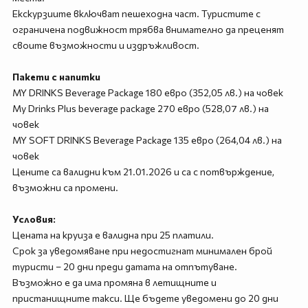
Екскурзиите включват пешеходна част. Туристите с
ограничена подвижност трябва внимателно да преценят
своите възможности и издръжливост.
Пакети с напитки
MY DRINKS Beverage Package 180 евро (352,05 лв.) на човек
My Drinks Plus beverage package 270 евро (528,07 лв.) на
човек
MY SOFT DRINKS Beverage Package 135 евро (264,04 лв.) на
човек
Цените са валидни към 21.01.2026 и са с потвърждение,
възможни са промени.
Условия:
Цената на круиза е валидна при 25 платили.
Срок за уведомяване при недостигнат минимален брой
туристи – 20 дни преди датата на отпътуване.
Възможно е да има промяна в летищните и
пристанищните такси. Ще бъдете уведомени до 20 дни