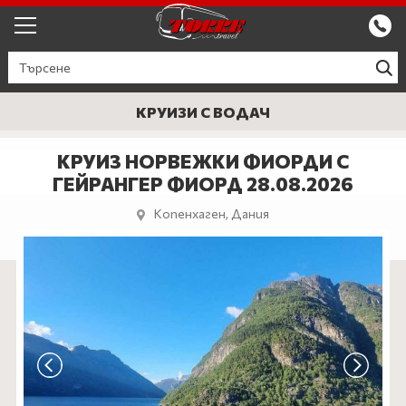
ЕКСКУРЗИИ ОТ ПЛОВДИВ
КРУИЗИ
КРУИЗИ С ВОДАЧ
Круизи
ПРОМО
КРУИЗ НОРВЕЖКИ ФИОРДИ С
ГЕЙРАНГЕР ФИОРД 28.08.2026
Круизи с водач
БЪЛГАРИЯ
Копенхаген, Дания
ЕВРОПА
ГЪРЦИЯ
ТУРЦИЯ
СЕПТЕМВРИЙСКИ ПРАЗНИЦИ
ПОЧИВКИ В ТУРЦИЯ 2026