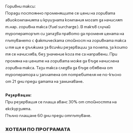
Горивни такси:
Поради постоянно променящите се цени на горивата
авиокомпанията и круизната компания могат да начислят
т.нар. горивна такса (fuel surcharge). В такъв случай
туроператорът си запазва правото да променя цената на
пътуването с фактическата стойност на горивната такса
и тя ще е дължима за всички резервации за полета, за които
тя се начислява, без значение кога те са направени. При
промяна на цените на горивата може да бъде начислена
горивна такса. Тази такса следва да бъде обявена от
туроператора и заплатена от потребителя не по-късно
от 21 дни преди датата на заминаване.
Резервации:
При резервация се плаща аванс 30% от стойността на
екскурзията.
Пълно плащане 60 дни преди отпътуване.
ХОТЕЛИ ПО ПРОГРАМАТА