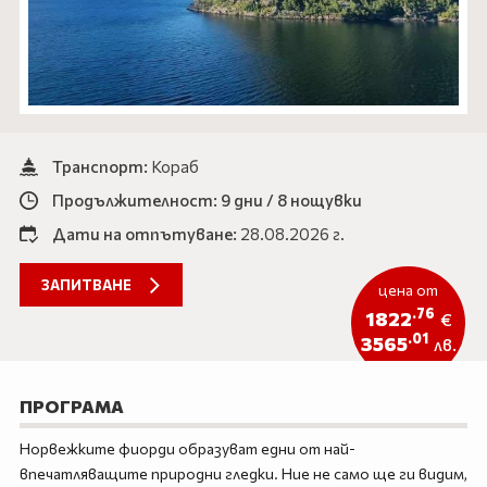
Айвалък
ЕКЗОТИКА
Кушадасъ
САМОЛЕТНИ ПРОГРАМИ
Дидим
ХОТЕЛИ В БЪЛГАРИЯ
Бодрум
ОЩЕ
Транспорт:
Кораб
Анталия
Продължителност: 9 дни / 8 нощувки
Документи
Новини
Контакти
Дати на отпътуване:
28.08.2026 г.
За нас
Подаръчен ваучер
Услуги
ЗАПИТВАНЕ
цена от
Продажба на автобуси
Автобуси под наем
.76
1822
€
Екскурзии
Подарък ваучер
.01
3565
лв.
0888 200 860
Запитване
ПРОГРАМА
Норвежките фиорди образуват едни от най-
ПОСЛЕДВАЙТЕ НИ
впечатляващите природни гледки. Ние не само ще ги видим,