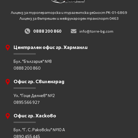
Лиценз за туроператорска и турагентска дейност
PK-01-6869
Лиценз за вътрешен и международен транспорт 0463
0888 200 860
info@torre-bg.com
Централен офис гр. Харманли
Бул. "България" №8
0888 200 860
Офис гр. Свиленград
Ул. "Гоце Делчев" №2
0895 566 927
Офис гр. Хасково
Бул. "Г. С. Раковски" №10 А
0890 455 445