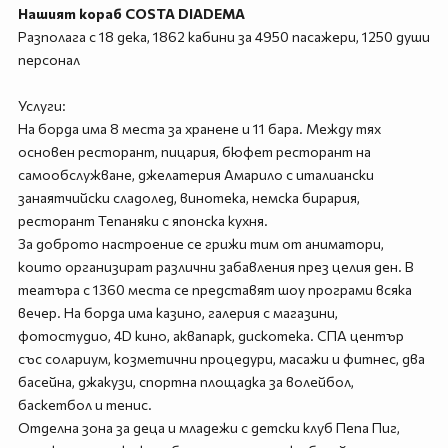
Нашият кораб COSTA DIADEMA
Разполага с 18 дека, 1862 кабини за 4950 пасажери, 1250 души
персонал
Услуги:
На борда има 8 места за хранене и 11 бара. Между тях
основен ресторант, пицария, бюфет ресторант на
самообслужване, джелатерия Амарило с италиански
занаятчийски сладолед, винотека, немска бирария,
ресторант Тепаняки с японска кухня.
За доброто настроение се грижи тим от аниматори,
които организират различни забавления през целия ден. В
театъра с 1360 места се представят шоу програми всяка
вечер. На борда има казино, галерия с магазини,
фотостудио, 4D кино, аквапарк, дискотека. СПА център
със солариум, козметични процедури, масажи и фитнес, два
басейна, джакузи, спортна площадка за волейбол,
баскетбол и тенис.
Отделна зона за деца и младежи с детски клуб Пепа Пиг,