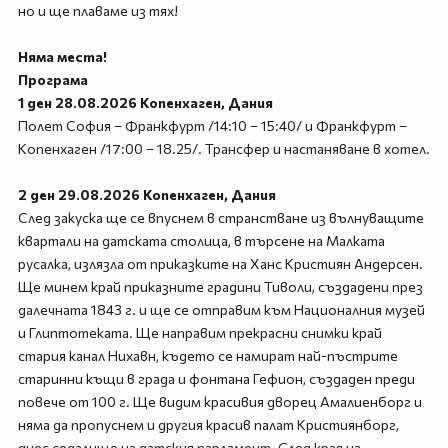
но и ще плаваме из тях!
Няма места!
Програма
1 ден 28.08.2026 Копенхаген, Дания
Полет София – Франкфурт /14:10 – 15:40/ и Франкфурт –
Копенхаген /17:00 – 18.25/. Трансфер и настаняване в хотел.
2 ден 29.08.2026 Копенхаген, Дания
След закуска ще се впуснем в странстване из вълнуващите
квартали на датската столица, в търсене на Малката
русалка, излязла от приказките на Ханс Кристиян Андерсен.
Ще минем край приказните градини Тиволи, създадени през
далечната 1843 г. и ще се отправим към Националния музей
и Глиптотеката. Ще направим прекрасни снимки край
стария канал Нихавн, където се намират най-пъстрите
старинни къщи в града и фонтана Гефион, създаден преди
повече от 100 г. Ще видим красивия дворец Амалиенборг и
няма да пропуснем и другия красив палат Кристиянборг,
днес седалище на датския парламент. След края на