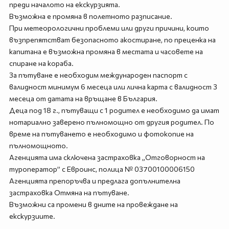
преди началото на екскурзията.
Възможна е промяна в полетното разписание.
При метеорологични проблеми или други причини, които
възпрепятстват безопасното акостиране, по преценка на
капитана е възможна промяна в местата и часовете на
спиране на кораба.
За пътуване е необходим международен паспорт с
валидност минимум 6 месеца или лична карта с валидност 3
месеца от датата на връщане в България.
Деца под 18 г., пътуващи с 1 родител е необходимо да имат
нотариално заверено пълномощно от другия родител. По
време на пътуването е необходимо и фотокопие на
пълномощното.
Агенцията има сключена застраховка „Отговорност на
туроператор” с Евроинс, полица № 03700100006150
Агенцията препоръчва и предлага допълнителна
застраховка Отмяна на пътуване.
Възможни са промени в дните на провеждане на
екскурзиите.