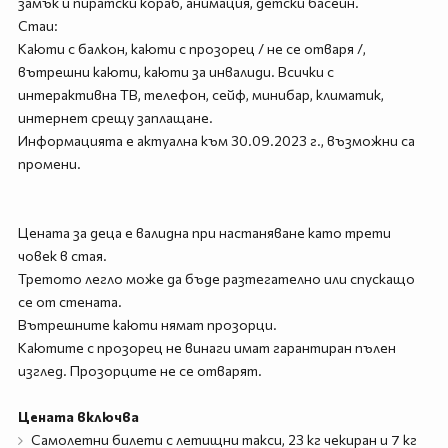
замък и пиратски кораб, анимация, детски басейн.
Стаи:
Каюти с балкон, каюти с прозорец / не се отваря /,
вътрешни каюти, каюти за инвалиди. Всички с
интерактивна ТВ, телефон, сейф, минибар, климатик,
интернет срещу заплащане.
Информацията е актуална към 30.09.2023 г., възможни са
промени.
Цената за деца е валидна при настаняване като трети
човек в стая.
Третото легло може да бъде разтегателно или спускащо
се от стената.
Вътрешните каюти нямат прозорци.
Каютите с прозорец не винаги имат гарантиран пълен
изглед. Прозорците не се отварят.
Цената включва
Самолетни билети с летищни такси, 23 кг чекиран и 7 кг