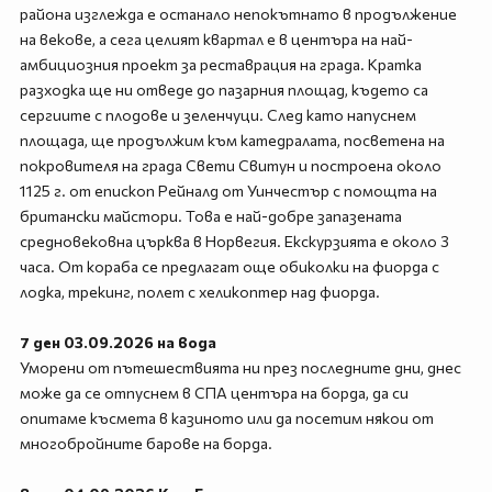
района изглежда е останало непокътнато в продължение
на векове, а сега целият квартал е в центъра на най-
амбициозния проект за реставрация на града. Кратка
разходка ще ни отведе до пазарния площад, където са
сергиите с плодове и зеленчуци. След като напуснем
площада, ще продължим към катедралата, посветена на
покровителя на града Свети Свитун и построена около
1125 г. от епископ Рейналд от Уинчестър с помощта на
британски майстори. Това е най-добре запазената
средновековна църква в Норвегия. Екскурзията е около 3
часа. От кораба се предлагат още обиколки на фиорда с
лодка, трекинг, полет с хеликоптер над фиорда.
7 ден 03.09.2026 на вода
Уморени от пътешествията ни през последните дни, днес
може да се отпуснем в СПА центъра на борда, да си
опитаме късмета в казиното или да посетим някои от
многобройните барове на борда.