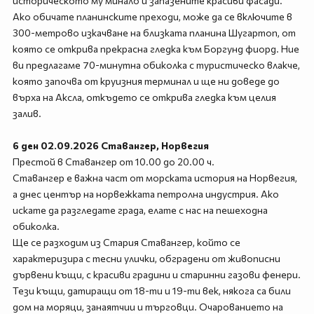
историческото му минало и запазените красиви фасади.
Ако обичате планинските преходи, може да се включите в
300-метрово изкачване на близката планина Шугартоп, от
която се открива прекрасна гледка към Боргунд фиорд. Ние
ви предлагаме 70-минутна обиколка с туристическо влакче,
която започва от круизния терминал и ще ни доведе до
върха на Аксла, откъдето се открива гледка към целия
залив.
6 ден 02.09.2026 Ставангер, Норвегия
Престой в Ставангер от 10.00 до 20.00 ч.
Ставангер е важна част от морската история на Норвегия,
а днес център на норвежката петролна индустрия. Ако
искате да разгледате града, елате с нас на пешеходна
обиколка.
Ще се разходим из Стария Ставангер, който се
характеризира с тесни улички, обградени от живописни
дървени къщи, с красиви градини и старинни газови фенери.
Тези къщи, датиращи от 18-ти и 19-ти век, някога са били
дом на моряци, занаятчии и търговци. Очарованието на