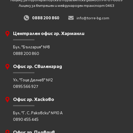
Лиценз за вътрешен и международен транспорт 0463
0888 200 860
info@torre-bg.com
Централен офис гр. Харманли
Бул. "България" №8
0888 200 860
Офис гр. Свиленград
Ул. "Гоце Делчев" №2
0895 566 927
Офис гр. Хасково
Бул. "Г. С. Раковски" №10 А
0890 455 445
Офис гр. Пловдив