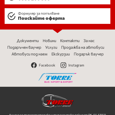
Формуляр за попълване
Поискайте оферта
Документи
Новини
Контакти
За нас
Подаръчен ваучер
Услуги
Продажба на автобуси
Автобуси под наем
Екскурзии
Подарък ваучер
Facebook
Instagram
Лиценз за туроператорска и турагентска дейност
PK-01-6869