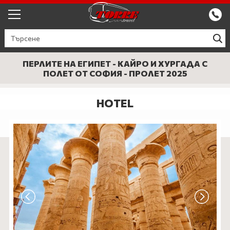
ЕКСКУРЗИИ ОТ ПЛОВДИВ
КРУИЗИ
ПЕРЛИТЕ НА ЕГИПЕТ - КАЙРО И ХУРГАДА С
ПОЛЕТ ОТ СОФИЯ - ПРОЛЕТ 2025
Круизи
ПРОМО
HOTEL
Круизи с водач
БЪЛГАРИЯ
ЕВРОПА
ГЪРЦИЯ
ТУРЦИЯ
СЕПТЕМВРИЙСКИ ПРАЗНИЦИ
ПОЧИВКИ В ТУРЦИЯ 2026