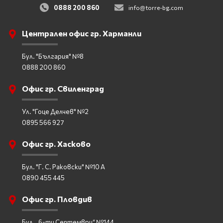
0888 200 860
info@torre-bg.com
Централен офис гр. Харманли
Бул. "България" №8
0888 200 860
Офис гр. Свиленград
Ул. "Гоце Делчев" №2
0895 566 927
Офис гр. Хасково
Бул. "Г. С. Раковски" №10 А
0890 455 445
Офис гр. Пловдив
Бул. „6-ти Септември“ №144