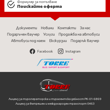
Формуляр за попълване
Поискайте оферта
Документи
Новини
Контакти
За нас
Подаръчен ваучер
Услуги
Продажба на автобуси
Автобуси под наем
Екскурзии
Подарък ваучер
Facebook
Instagram
Лиценз за туроператорска и турагентска дейност
PK-01-6869
Лиценз за вътрешен и международен транспорт 0463