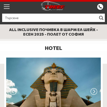
ЕКСКУРЗИИ ОТ ПЛОВДИВ
КРУИЗИ
ALL INCLUSIVE ПОЧИВКА В ШАРМ ЕЛ ШЕЙХ -
ЕСЕН 2025 - ПОЛЕТ ОТ СОФИЯ
Круизи
ПРОМО
HOTEL
Круизи с водач
БЪЛГАРИЯ
ЕВРОПА
ГЪРЦИЯ
ТУРЦИЯ
СЕПТЕМВРИЙСКИ ПРАЗНИЦИ
ПОЧИВКИ В ТУРЦИЯ 2026