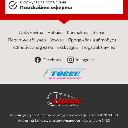
Формуляр за попълване
Поискайте оферта
Документи
Новини
Контакти
За нас
Подаръчен ваучер
Услуги
Продажба на автобуси
Автобуси под наем
Екскурзии
Подарък ваучер
Facebook
Instagram
Лиценз за туроператорска и турагентска дейност
PK-01-6869
Лиценз за вътрешен и международен транспорт 0463