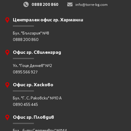
0888 200 860
info@torre-bg.com
Централен офис гр. Харманли
Бул. "България" №8
0888 200 860
Офис гр. Свиленград
Ул. "Гоце Делчев" №2
0895 566 927
Офис гр. Хасково
Бул. "Г. С. Раковски" №10 А
0890 455 445
Офис гр. Пловдив
Бул. „6-ти Септември“ №144