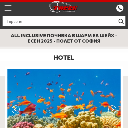
ЕКСКУРЗИИ ОТ ПЛОВДИВ
КРУИЗИ
ALL INCLUSIVE ПОЧИВКА В ШАРМ ЕЛ ШЕЙХ -
ЕСЕН 2025 - ПОЛЕТ ОТ СОФИЯ
Круизи
ПРОМО
HOTEL
Круизи с водач
БЪЛГАРИЯ
ЕВРОПА
ГЪРЦИЯ
ТУРЦИЯ
СЕПТЕМВРИЙСКИ ПРАЗНИЦИ
ПОЧИВКИ В ТУРЦИЯ 2026