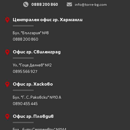
0888 200 860
info@torre-bg.com
Централен офис гр. Харманли
Бул. "България" №8
0888 200 860
Офис гр. Свиленград
Ул. "Гоце Делчев" №2
0895 566 927
Офис гр. Хасково
Бул. "Г. С. Раковски" №10 А
0890 455 445
Офис гр. Пловдив
Бул. „6-ти Септември“ №144