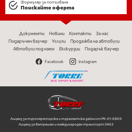
Формуляр за попълване
Поискайте оферта
Документи
Новини
Контакти
За нас
Подаръчен ваучер
Услуги
Продажба на автобуси
Автобуси под наем
Екскурзии
Подарък ваучер
Facebook
Instagram
Лиценз за туроператорска и турагентска дейност
PK-01-6869
Лиценз за вътрешен и международен транспорт 0463