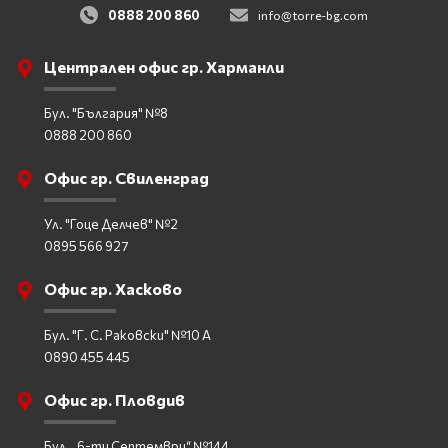
0888 200 860
info@torre-bg.com
Централен офис гр. Харманли
Бул. "България" №8
0888 200 860
Офис гр. Свиленград
Ул. "Гоце Делчев" №2
0895 566 927
Офис гр. Хасково
Бул. "Г. С. Раковски" №10 А
0890 455 445
Офис гр. Пловдив
Бул. „6-ти Септември“ №144