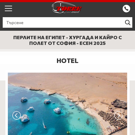
ЕКСКУРЗИИ ОТ ПЛОВДИВ
КРУИЗИ
ПЕРЛИТЕ НА ЕГИПЕТ - ХУРГАДА И КАЙРО С
ПОЛЕТ ОТ СОФИЯ - ЕСЕН 2025
Круизи
ПРОМО
HOTEL
Круизи с водач
БЪЛГАРИЯ
ЕВРОПА
ГЪРЦИЯ
ТУРЦИЯ
СЕПТЕМВРИЙСКИ ПРАЗНИЦИ
ПОЧИВКИ В ТУРЦИЯ 2026