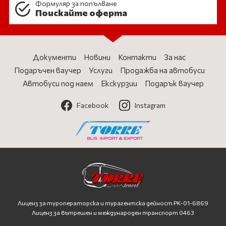
Формуляр за попълване
Поискайте оферта
Документи
Новини
Контакти
За нас
Подаръчен ваучер
Услуги
Продажба на автобуси
Автобуси под наем
Екскурзии
Подарък ваучер
Facebook
Instagram
Лиценз за туроператорска и турагентска дейност
PK-01-6869
Лиценз за вътрешен и международен транспорт 0463