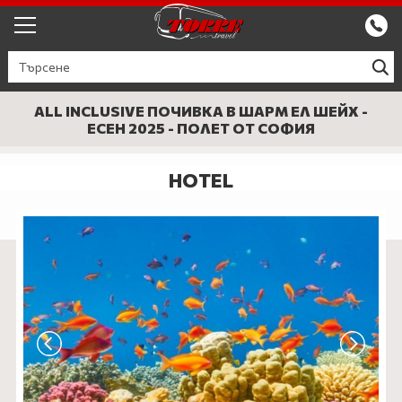
ЕКСКУРЗИИ ОТ ПЛОВДИВ
КРУИЗИ
ALL INCLUSIVE ПОЧИВКА В ШАРМ ЕЛ ШЕЙХ -
ЕСЕН 2025 - ПОЛЕТ ОТ СОФИЯ
Круизи
ПРОМО
HOTEL
Круизи с водач
БЪЛГАРИЯ
ЕВРОПА
ГЪРЦИЯ
ТУРЦИЯ
СЕПТЕМВРИЙСКИ ПРАЗНИЦИ
ПОЧИВКИ В ТУРЦИЯ 2026