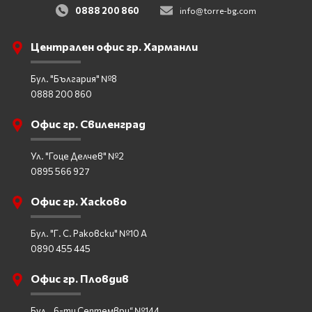
0888 200 860
info@torre-bg.com
Централен офис гр. Харманли
Бул. "България" №8
0888 200 860
Офис гр. Свиленград
Ул. "Гоце Делчев" №2
0895 566 927
Офис гр. Хасково
Бул. "Г. С. Раковски" №10 А
0890 455 445
Офис гр. Пловдив
Бул. „6-ти Септември“ №144