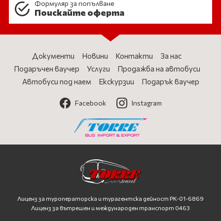
Формуляр за попълване
Поискайте оферта
Документи
Новини
Контакти
За нас
Подаръчен ваучер
Услуги
Продажба на автобуси
Автобуси под наем
Екскурзии
Подарък ваучер
Facebook
Instagram
Лиценз за туроператорска и турагентска дейност
PK-01-6869
Лиценз за вътрешен и международен транспорт 0463