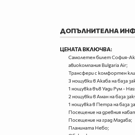
ДОПЪЛНИТЕЛНА ИН
ЦЕНАТА ВКЛЮЧВА:
Самолетен билет София-Акаб
авиокомпания Bulgaria Air;
Трансфери с комфортен кли
3 нощувки в Акаба на база за
1 нощувка във Уади Рум - Has
2 нощувки в Аман на база зак
1 нощувка в Петра на база за
Посещение на древния набат
Посещение на град Мадаба;
Планината Небо;