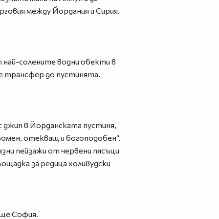
говия между Йордания и Сирия.
 най-солените водни обекти в
не трансфер до пустинята.
 с джип в Йорданската пустиня,
ромен, отекващ и богоподобен“.
азни пейзажи от червени пясъци
площадка за редица холивудски
ище София.