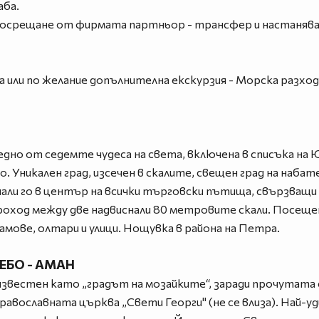
аба.
посрещане от фирмата партньор - трансфер и настаняван
а или по желание допълнителна екскурзия - Морска разхо
 едно от седемте чудеса на света, включена в списъка 
. Уникален град, изсечен в скалите, свещен град на набат
али го в център на всички търговски пътища, свързващи 
оход между две надвиснали 80 метровите скали. Посещен
рамове, олтари и улици. Нощувка в района на Петра.
НЕБО - АМАН
известен като „градът на мозайките“, заради прочутата 
православната църква „Свети Георги" (не се влиза). Най