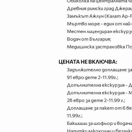
Обиколка на централната ч
Древния римски град Джера
Замъкът Ажлун (Калат Ар-Р
Мъртво море - един от най-
Mестен лицензиран екскурзо
Водач от България;
Медицинска застраховка Пом
ЦЕНАТА НЕ ВКЛЮЧВА:
Задължително доплащане за в
91 евро дете 2-11.99г.;
Допълнителна екскурзия - Дж
Допълнителна екскурзия - Мо
28 евро за дете 2-11.99 г.;
Доплащане за пакет от 6 вече
11.99г.;
Бакшиши за шофьор и водачи 
Напитки алкохолни и безалк