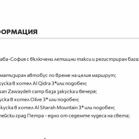
ФОРМАЦИЯ
а-София с включени летищни такси и регистриран багаж 2
матизиран автобус по време на целия маршрут;
куска в хотел Al Qidra 3*или подобен;
san Zawaydeh camp база закуска и вечеря;
уска в хотел Olive 3* или подобен;
куска в хотел Al Sharah Mountain 3* или подобен;
ейски град Петра - едно от седемте чудеса на света;