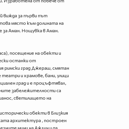
ми. Изработена от повече от
й вижда за първи път
 това място към долината на
 за Аман. Нощувка в Аман.
аса), посещение на обекти и
ески останки от
ия римски град Джераш, смятан
 театри и храмове, бани, улици
нциален град и е процъфтявал,
вните забележителности са
ианос, светилището на
 исторически обекти в Близкия
ската архитектура , построен
езните мини на Ажлун и да