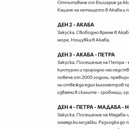
Отпътуване от България за Ак
Кацане на летището в Акаба и 
ДЕН 2 - АКАБА
Закуска. Свободно време в Акаб
море. Нощувка в Акаба.
ДЕН 3 - АКАБА - ПЕТРА
Закуска. Посещение на Петра -
културно и природно наследство
повече от 2000 години, превърн
ни отвежда един километров пр
изваяни в скалите - гробници, х
ДЕН 4 - ПЕТРА - МАДАБА - 
Закуска. Посещение на Мадаба-
омаядски мозайки. Разходка до 