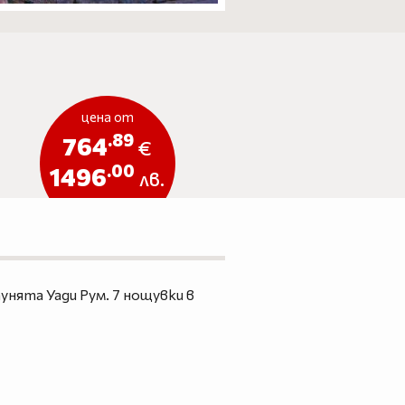
цена от
.89
764
€
.00
1496
лв.
нята Уади Рум. 7 нощувки в