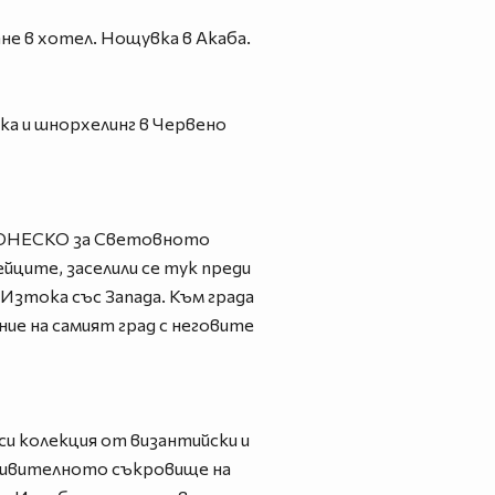
е в хотел. Нощувка в Акаба.
дка и шнорхелинг в Червено
на ЮНЕСКО за Световното
ейците, заселили се тук преди
Изтока със Запада. Към града
ие на самият град с неговите
си колекция от византийски и
-удивителното съкровище на