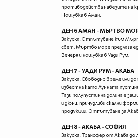
противодейства набезите на к
Нощувка в Аман.
ДЕН 6 АМАН - МЪРТВО МОР
Закуска. Отпътуване към Мъртв
свет. Мъртво море предлага ед
Вечеря и нощувка в Уади Рум.
ДЕН 7 - УАДИ РУМ - АКАБА
Закуска. Свободно време или до
известна като Лунната пустиня
Тази полупустинна долина е защ
и дюни, причудливи скални форми
продукции. Отпътуване за Акаб
ДЕН 8 - АКАБА - СОФИЯ
Закуска. Трансфер от Акаба до