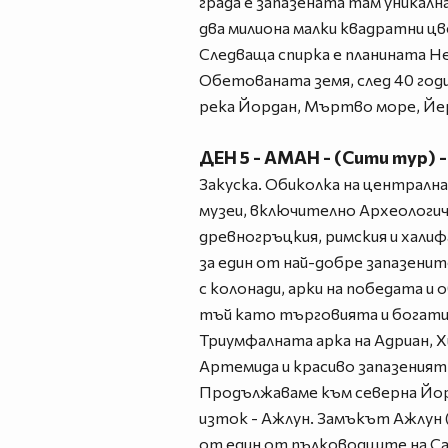
града е запазената там уникал
два милиона малки квадратни ц
Следваща спирка е планината Н
Обетованата земя, след 40 годи
река Йордан, Мъртво море, Йер
ДЕН 5 - АМАН - (Сити тур
Закуска. Обиколка на централна
музеи, включително Археологич
древногръцкия, римския и хали
за един от най-добре запазенит
с колонади, арки на победата и
тъй като търговията и богати
Триумфалната арка на Адриан, 
Артемида и красиво запазеният
Продължаваме към северна Йорд
изток - Ажлун. Замъкът Ажлун (
от един от пълководците на Сал