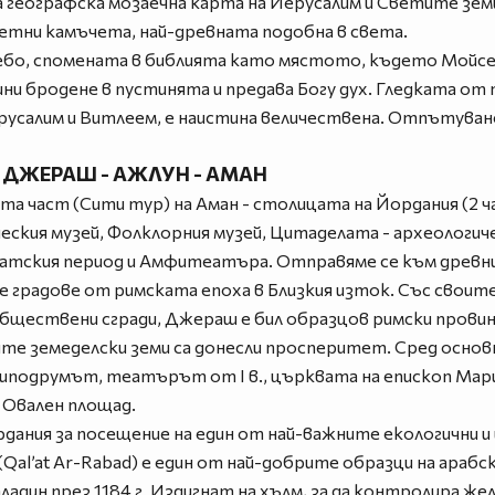
на географска мозаечна карта на Йерусалим и Светите зе
ветни камъчета, най-древната подобна в света.
ебо, спомената в библията като мястото, където Мойсе
ни бродене в пустинята и предава Богу дух. Гледката от
усалим и Витлеем, е наистина величествена. Отпътуване
) - ДЖЕРАШ - АЖЛУН - АМАН
та част (Сити тур) на Аман - столицата на Йордания (2 ч
еския музей, Фолклорния музей, Цитаделата - археологич
фатския период и Амфитеатъра. Отправяме се към древн
е градове от римската епоха в Близкия изток. Със своите
 обществени сгради, Джераш е бил образцов римски прови
те земеделски земи са донесли просперитет. Сред осно
Хиподрумът, театърът от I в., църквата на епископ Мар
 Овален площад.
ания за посещение на един от най-важните екологични и
Qal’at Ar-Rabad) е един от най-добрите образци на араб
адин през 1184 г. Издигнат на хълм, за да контролира жел