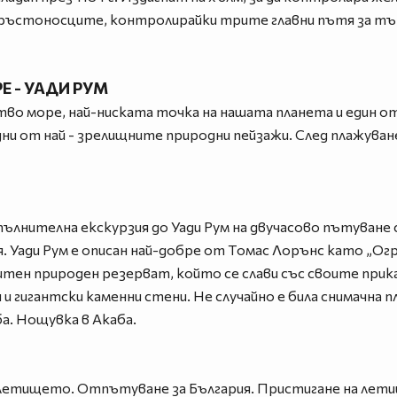
ръстоносците, контролирайки трите главни пътя за тър
Е - УАДИ РУМ
о море, най-ниската точка на нашата планета и един от
ни от най - зрелищните природни пейзажи. След плажува
пълнителна екскурзия до Уади Рум на двучасово пътуване
. Уади Рум е описан най-добре от Tомас Лорънс като „Ог
итен природен резерват, който се слави със своите прик
 и гигантски каменни стени. Не случайно е била снимачна 
а. Нощувка в Акаба.
 летището. Отпътуване за България. Пристигане на лет