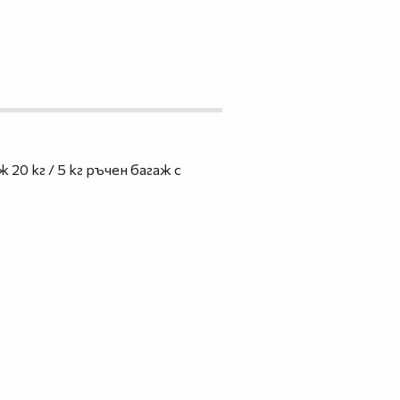
0 кг / 5 кг ръчен багаж с