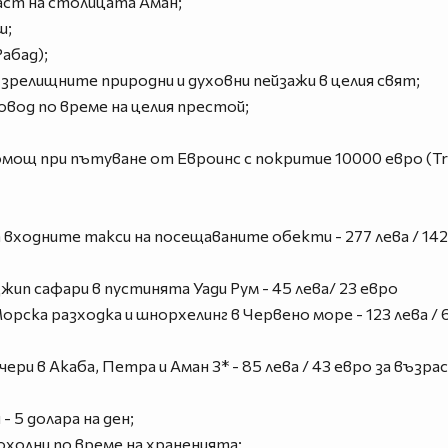
аст на столицата Аман;
ш;
абад);
зрелищните природни и духовни пейзажи в целия свят;
вод по време на целия престой;
ощ при пътуване от Евроинс с покритие 10000 евро (Trav
ходните такси на посещаваните обекти - 277 лева / 142 
ип сафари в пустинята Уади Рум - 45 лева/ 23 евро
рска разходка и шнорхелинг в Червено море - 123 лева / 6
ри в Акаба, Петра и Аман 3* - 85 лева / 43 евро за възрас
- 5 долара на ден;
охолни по време на храненията;