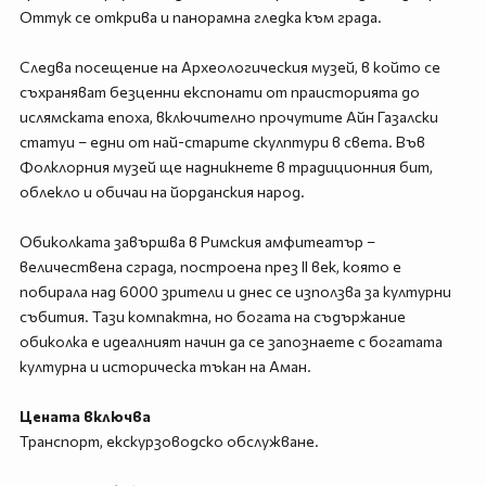
Оттук се открива и панорамна гледка към града.
Следва посещение на Археологическия музей, в който се
съхраняват безценни експонати от праисторията до
ислямската епоха, включително прочутите Айн Газалски
статуи – едни от най-старите скулптури в света. Във
Фолклорния музей ще надникнете в традиционния бит,
облекло и обичаи на йорданския народ.
Обиколката завършва в Римския амфитеатър –
величествена сграда, построена през II век, която е
побирала над 6000 зрители и днес се използва за културни
събития. Тази компактна, но богата на съдържание
обиколка е идеалният начин да се запознаете с богатата
културна и историческа тъкан на Аман.
Цената включва
Транспорт, екскурзоводско обслужване.