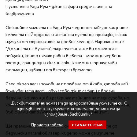
Пустинята Уади Рум - джип сафари сред магията на
безвремието
Открийте магията на Уади Рум - едно от най-зрелищните
кътчета на Йордания и истинска пустинна приказка, сякаш
излязла от страниците на древна легенда. Наричана още
"Долината на Луната", тази пустиня ще ви омагьоса с
пейзажи, които нямат равни в света – могъщи червени
пясъци, грандиозни скални арки, каньони и причудливи
формации, изваяни от вятъра и времето.
След около час и половина пътуване от Акаба, започва най-
вълнуващата част - двучасово джип сафари с водачи-
бедуини, които ще ви разкрият тайните на тази сурова, но
„Бисквитките“ ни помагат да предоставяме услугите си. С
красива земя. Ще се потопите в приказни гледки, заснемани
използването на услугите ни приемате, че можем да
във филми като Лорънс Арабски и Марсианецът.
използваме „бисквитки“.
Прочети повече
СЪГЛАСЕН СЪМ
Ще преминете през живописни долини, ще спрете до
бедуински палатков лагер, където може да изпиете