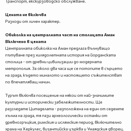
Транспорт, екскурзоводско обслужване.
Цената не включва
Разходи от личен характер.
Обиколка на централната част на столицата Аман
Включено в цената
Централната обиколка на Аман предлага вълнуващо
пътуване през хилядолетната история на йорданската
столица - от древни цивилизации до модерната
метрополия. За около два часа ще се потопите в сърцето
на града, където миналото и настоящето съжителстват
по впечатляващ начин.
Турът включва посещение на някои от най-значимите
културни и исторически забележителности. Ще
разгледате Цитаделата - разположена на един от седемте
хълма на града, тя пази археологически останки от
древногръцкия, римския и ислямския период, включително
храма на Херкулес, византийска църква и Умаядския дворец.