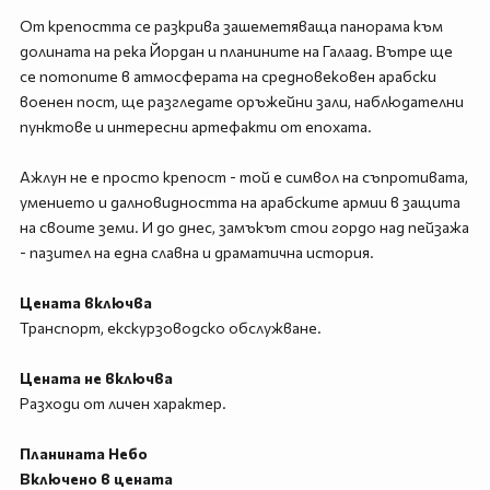
От крепостта се разкрива зашеметяваща панорама към
долината на река Йордан и планините на Галаад. Вътре ще
се потопите в атмосферата на средновековен арабски
военен пост, ще разгледате оръжейни зали, наблюдателни
пунктове и интересни артефакти от епохата.
Ажлун не е просто крепост - той е символ на съпротивата,
умението и далновидността на арабските армии в защита
на своите земи. И до днес, замъкът стои гордо над пейзажа
- пазител на една славна и драматична история.
Цената включва
Транспорт, екскурзоводско обслужване.
Цената не включва
Разходи от личен характер.
Планината Небо
Включено в цената