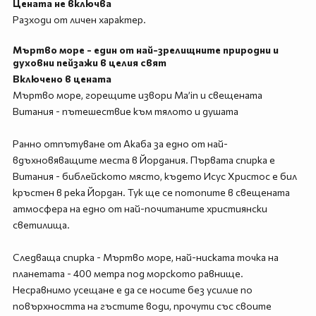
Цената не включва
Разходи от личен характер.
Мъртво море - един от най-зрелищните природни и
духовни пейзажи в целия свят
Включено в цената
Мъртво море, горещите извори Ma’in и свещената
Витания - пътешествие към тялото и душата
Ранно отпътуване от Акаба за едно от най-
вдъхновяващите места в Йордания. Първата спирка е
Витания - библейското място, където Исус Христос е бил
кръстен в река Йордан. Тук ще се потопите в свещената
атмосфера на едно от най-почитаните християнски
светилища.
Следваща спирка - Мъртво море, най-ниската точка на
планетата - 400 метра под морското равнище.
Несравнимо усещане е да се носите без усилие по
повърхността на гъстите води, прочути със своите