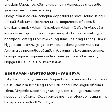
епископ Марианос, светилището на Артемида и красиво
запазеният Овален площад.
Продължаваме към северна Йордания за посещение на един
от най-важните екологични и исторически обекти в
Близкия изток - Ажлун. Замъкът Ажлун (Qal’at Ar-Rabad) е
един от най-добрите образци на арабската архитектура ,
построен от един от пълководците на Саладин през 1184 г.
Издигнат на хълм, за да контролира железните мини на
Ажлун и да противодейства набезите на кръстоносците,
контролирайки трите главни пътя за търговия между
Йордания и Сирия. Нощувка в Аман.
ДЕН 6 АМАН - МЪРТВО МОРЕ - УАДИ РУМ
Закуска. Отпътуване към Мъртво море, най-ниската точка
на нашата планета и един от най-солените водни обекти в
свет. Мъртво море предлага едни от най - зрелищните
природни пейзажи. След плажуване трансфер до пустинята.
Вечеря и нощувка в Уади Рум.