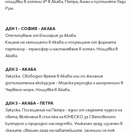
нощувки в хотели 4* в Акаба, Петра, Аман и пустинята Уади
Рум.
ДЕН 1 - СОФИЯ - АКАБА
Отпътуване от България за Акаба.
Кацане на летището в Акаба и посрещане от фирмата
партньор - трансфер и настаняване в хотел. Нощувка в
Акаба.
ДЕН 2 - АКАБА
Закуска. Свободно време в Акаба или по желание
допълнителна екскурзия - Морска разходка и шнорхелинг в
Червено море. Нощувка в Акаба.
ДЕН 3 - АКАБА - ПЕТРА
Закуска. Посещение на Петра - едно от седемте чудеса на
света, включена в списъка на ЮНЕСКО за Световното
културно и природно наследство. Уникален град, изсечен в
скалите, свещен град на набатейците, заселили се тук