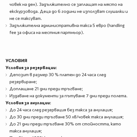
човек на ден). Задължително се заплащат на място на
екскурзовода. Деца до 6 години не използват слушалки и
не се таксуват.
Задължителна административна такса 5 евро (handling
fee за офиса на местния партньор).
УСЛОВИЯ
Условия за резервации:
Депозит в размер 30 % платен до 24 часа след
резервиране;
Доплащане 21 дни преди тръгване;
Издаване на документи за пътуване 7 дни преди полета.
Условия за анулации:
До 24 часа след резервация без такса за анулация;
До 30 дни преди тръгване 50 лв/човек такса анулация;
До 21 дни преди тръгване 30% от стойността, като
такса анулация;