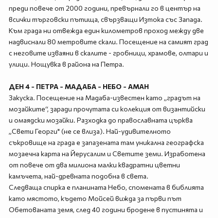
преди повече от 2000 години, превърнали го в център на
всички търговски пътища, свързващи Изтока със Запада.
Към града ни отвежда един километров проход между две
надвиснали 80 метровите скали. Посещение на самият град
с неговите изваяни в скалите - гробници, храмове, олтари и
улици. Нощувка в района на Петра.
ДЕН 4 - ПЕТРА - МАДАБА - НЕБО - АМАН
Закуска. Посещение на Мадаба-известен като „градът на
мозайките“, заради прочутата си колекция от византийски
и омаядски мозайки. Разходка до православната църква
„Свети Георги" (не се влиза). Най-удивителното
съкровище на града е запазената там уникална географска
мозаечна карта на Йерусалим и Светите земи. Изработена
от повече от два милиона малки квадратни цветни
камъчета, най-древната подобна в света.
Следваща спирка е планината Небо, спомената в библията
като мястото, където Мойсей вижда за първи път
Обетованата земя, след 40 години бродене в пустинята и