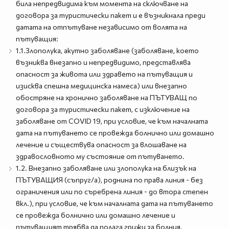
била непредвидима към момента на сключване на
договора за туристически пакет и е възникнала преди
датата на отпътуване независимо от волята на
пътуващия:
1.1.Злополука, акутно заболяване (заболяване, което
възниква внезапно и непредвидимо, представлява
опасност за живота или здравето на пътуващия и
изисква спешна медицинска намеса) или внезапно
обостряне на хронично заболяване на ПЪТУВАЩ по
договора за туристически пакет, с изключение на
заболяване от COVID 19, при условие, че към началната
дата на пътуването се провежда болнично или домашно
лечение и съществува опасност за влошаване на
здравословното му състояние от пътуването.
1.2. Внезапно заболяване или злополука на близък на
ПЪТУВАЩИЯ (съпруг/а), роднина по права линия - без
ограничения или по съребрена линия - до втора степен
вкл.), при условие, че към началната дата на пътуването
се провежда болнично или домашно лечение и
пътуващият трябва да полага грижи за болния.