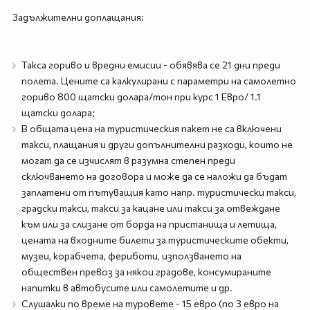
Задължителни доплащания:
Такса гориво и вредни емисии - обявява се 21 дни преди
полета. Цените са калкулирани с параметри на самолетно
гориво 800 щатски долара/тон при курс 1 Евро/ 1.1
щатски долара;
В общата цена на туристическия пакет не са включени
такси, плащания и други допълнителни разходи, които не
могат да се изчислят в разумна степен преди
сключването на договора и може да се наложи да бъдат
заплатени от пътуващия като напр. туристически такси,
градски такси, такси за кацане или такси за отвеждане
към или за слизане от борда на пристанища и летища,
цената на входните билети за туристическите обекти,
музеи, корабчета, фериботи, използването на
обществен превоз за някои градове, консумираните
напитки в автобусите или самолетите и др.
Слушалки по време на туровете - 15 евро (по 3 евро на