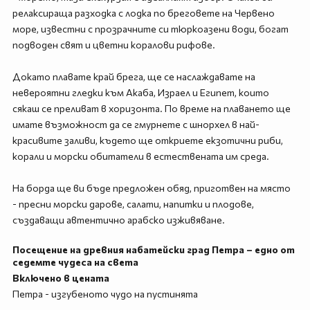
релаксираща разходка с лодка по бреговете на Червено
море, известни с прозрачните си тюркоазени води, богат
подводен свят и цветни коралови рифове.
Докато плавате край брега, ще се наслаждавате на
невероятни гледки към Акаба, Израел и Египет, които
сякаш се преливат в хоризонта. По време на плаването ще
имате възможност да се гмурнете с шнорхел в най-
красивите заливи, където ще откриете екзотични риби,
корали и морски обитатели в естествената им среда.
На борда ще ви бъде предложен обяд, приготвен на място
- пресни морски дарове, салати, напитки и плодове,
създаващи автентично арабско изживяване.
Посещение на древния набатейски град Петра – едно от
седемте чудеса на света
Включено в цената
Петра - изгубеното чудо на пустинята