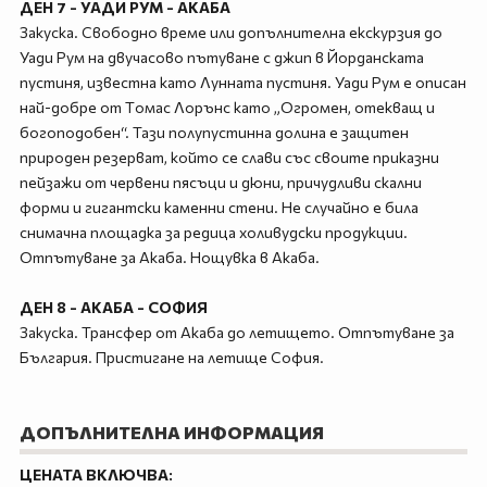
ДЕН 7 - УАДИ РУМ - АКАБА
Закуска. Свободно време или допълнителна екскурзия до
Уади Рум на двучасово пътуване с джип в Йорданската
пустиня, известна като Лунната пустиня. Уади Рум е описан
най-добре от Tомас Лорънс като „Огромен, отекващ и
богоподобен“. Тази полупустинна долина е защитен
природен резерват, който се слави със своите приказни
пейзажи от червени пясъци и дюни, причудливи скални
форми и гигантски каменни стени. Не случайно е била
снимачна площадка за редица холивудски продукции.
Отпътуване за Акаба. Нощувка в Акаба.
ДЕН 8 - АКАБА - СОФИЯ
Закуска. Трансфер от Акаба до летището. Отпътуване за
България. Пристигане на летище София.
ДОПЪЛНИТЕЛНА ИНФОРМАЦИЯ
ЦЕНАТА ВКЛЮЧВА: