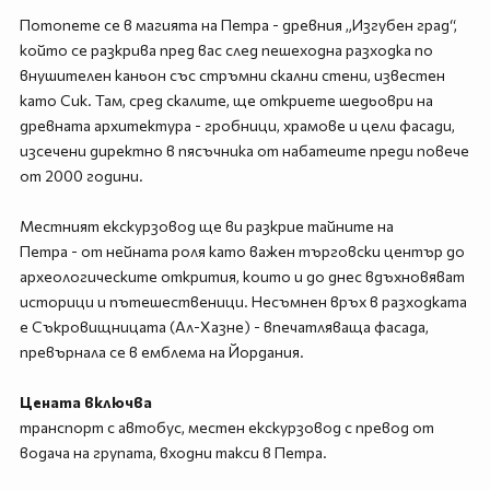
Потопете се в магията на Петра - древния „Изгубен град“,
който се разкрива пред вас след пешеходна разходка по
внушителен каньон със стръмни скални стени, известен
като Сик. Там, сред скалите, ще откриете шедьоври на
древната архитектура - гробници, храмове и цели фасади,
изсечени директно в пясъчника от набатеите преди повече
от 2000 години.
Местният екскурзовод ще ви разкрие тайните на
Петра - от нейната роля като важен търговски център до
археологическите открития, които и до днес вдъхновяват
историци и пътешественици. Несъмнен връх в разходката
е Съкровищницата (Ал-Хазне) - впечатляваща фасада,
превърнала се в емблема на Йордания.
Цената включва
транспорт с автобус, местен екскурзовод с превод от
водача на групата, входни такси в Петра.