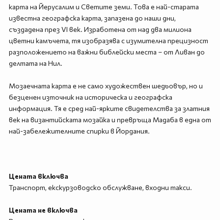
карта на Йерусалим и Светите земи. Това е най-старата
известна географска карта, запазена до наши дни,
създадена през VI век. Изработена от над два милиона
цветни камъчета, тя изобразява с изумителна прецизност
разположението на важни библейски места – от Ливан до
делтата на Нил.
Мозаечната карта е не само художествен шедьовър, но и
безценен източник на историческа и географска
информация. Тя е сред най-ярките свидетелства за златния
век на византийската мозайка и превръща Мадаба в една от
най-забележителните спирки в Йордания.
Цената включва
Транспорт, екскурзоводско обслужване, входни такси.
Цената не включва