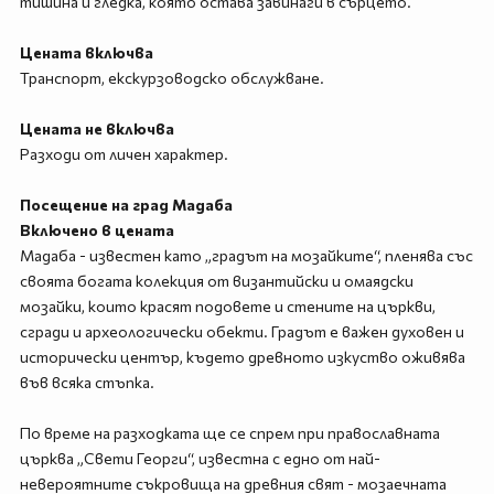
тишина и гледка, която остава завинаги в сърцето.
Цената включва
Транспорт, екскурзоводско обслужване.
Цената не включва
Разходи от личен характер.
Посещение на град Мадаба
Включено в цената
Мадаба - известен като „градът на мозайките“, пленява със
своята богата колекция от византийски и омаядски
мозайки, които красят подовете и стените на църкви,
сгради и археологически обекти. Градът е важен духовен и
исторически център, където древното изкуство оживява
във всяка стъпка.
По време на разходката ще се спрем при православната
църква „Свети Георги“, известна с едно от най-
невероятните съкровища на древния свят - мозаечната