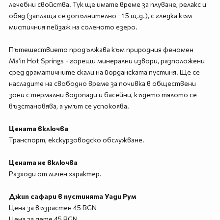
лечебни свойства. Тук ще имате време за плуване, релакс и
обяд (заплаща се допълнително - 15 щ.д.), с гледка към
мистичния пейзаж на соленото езеро.
Пътешествието продължава към природния феномен
Ma’in Hot Springs - горещи минерални извори, разположени
сред драматичните скали на йорданската пустиня. Ще се
насладите на свободно време за почивка в обществени
зони с термални водопади и басейни, където тялото се
възстановява, а умът се успокоява.
Цената включва
Транспорт, екскурзоводско обслужване.
Цената не включва
Разходи от личен характер.
Джип сафари в пустинята Уади Рум
Цена за възрастен 45 BGN
Цена за дете 45 BGN