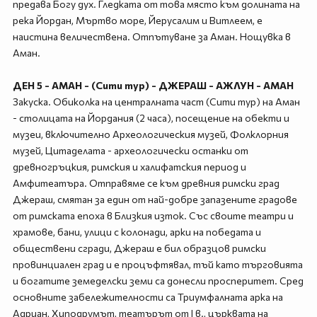
предава Богу дух. Гледката от това място към долината на
река Йордан, Мъртво море, Йерусалим и Витлеем, е
наистина величествена. Отпътуване за Аман. Нощувка в
Аман.
ДЕН 5 - АМАН - (Сити тур) - ДЖЕРАШ - АЖЛУН - АМАН
Закуска. Обиколка на централната част (Сити тур) на Аман
- столицата на Йордания (2 часа), посещение на обекти и
музеи, включително Археологическия музей, Фолклорния
музей, Цитаделата - археологически останки от
древногръцкия, римския и халифатския период и
Амфитеатъра. Отправяме се към древния римски град
Джераш, смятан за един от най-добре запазените градове
от римската епоха в Близкия изток. Със своите театри и
храмове, бани, улици с колонади, арки на победата и
обществени сгради, Джераш е бил образцов римски
провинциален град и е процъфтявал, тъй като търговията
и богатите земеделски земи са донесли просперитет. Сред
основните забележителности са Триумфалната арка на
Адриан, Хиподрумът, театърът от I в., църквата на