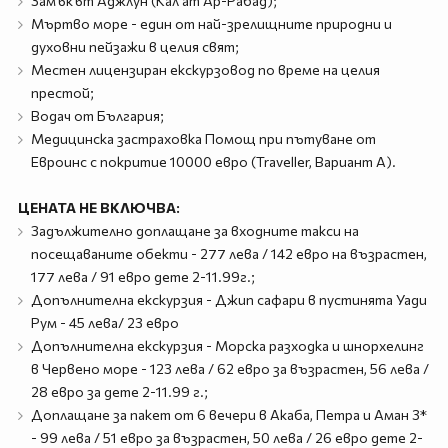
Замъкът Аджлун (Кал'ат Ар-Рабад);
Мъртво море - един от най-зрелищните природни и
духовни пейзажи в целия свят;
Mестен лицензиран екскурзовод по време на целия
престой;
Водач от България;
Медицинска застраховка Помощ при пътуване от
Евроинс с покритие 10000 евро (Traveller, Вариант А).
ЦЕНАТА НЕ ВКЛЮЧВА:
Задължително доплащане за входните такси на
посещаваните обекти - 277 лева / 142 евро на възрастен,
177 лева / 91 евро дете 2-11.99г.;
Допълнителна екскурзия - Джип сафари в пустинята Уади
Рум - 45 лева/ 23 евро
Допълнителна екскурзия - Морска разходка и шнорхелинг
в Червено море - 123 лева / 62 евро за възрастен, 56 лева /
28 евро за дете 2-11.99 г.;
Доплащане за пакет от 6 вечери в Акаба, Петра и Аман 3*
- 99 лева / 51 евро за възрастен, 50 лева / 26 евро дете 2-