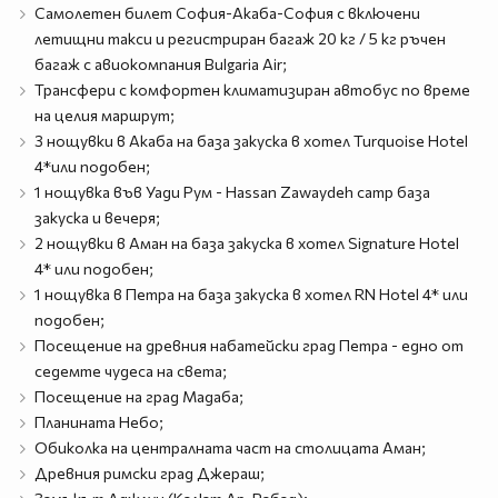
Самолетен билет София-Акаба-София с включени
летищни такси и регистриран багаж 20 кг / 5 кг ръчен
багаж с авиокомпания Bulgaria Air;
Трансфери с комфортен климатизиран автобус по време
на целия маршрут;
3 нощувки в Акаба на база закуска в хотел Turquoise Hotel
4*или подобен;
1 нощувка във Уади Рум - Hassan Zawaydeh camp база
закуска и вечеря;
2 нощувки в Аман на база закуска в хотел Signature Hotel
4* или подобен;
1 нощувка в Петра на база закуска в хотел RN Hotel 4* или
подобен;
Посещение на древния набатейски град Петра - едно от
седемте чудеса на света;
Посещение на град Мадаба;
Планината Небо;
Обиколка на централната част на столицата Аман;
Древния римски град Джераш;