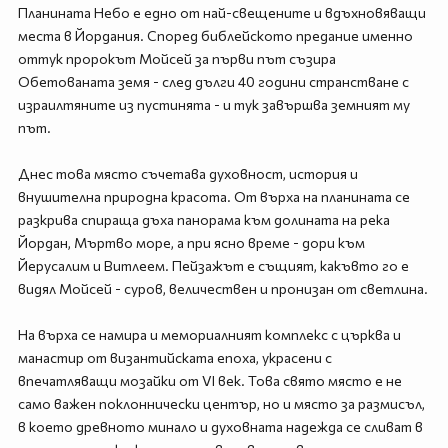
Планината Небо е едно от най-свещените и вдъхновяващи
места в Йордания. Според библейското предание именно
оттук пророкът Мойсей за първи път съзира
Обетованата земя - след дълги 40 години странстване с
израилтяните из пустинята - и тук завършва земният му
път.
Днес това място съчетава духовност, история и
внушителна природна красота. От върха на планината се
разкрива спираща дъха панорама към долината на река
Йордан, Мъртво море, а при ясно време - дори към
Йерусалим и Витлеем. Пейзажът е същият, какъвто го е
видял Мойсей - суров, величествен и пронизан от светлина.
На върха се намира и мемориалният комплекс с църква и
манастир от византийската епоха, украсени с
впечатляващи мозайки от VI век. Това свято място е не
само важен поклоннически център, но и място за размисъл,
в което древното минало и духовната надежда се сливат в