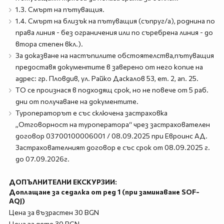
1.3. Смърт на пътуващия.
1.4. Смърт на близък на пътуващия (съпруг/а), роднина по
права линия - без ограничения или по съребрена линия - до
втора степен вкл.).
За доказване на настъпилите обстоятелства,пътуващия
предоставя документите в заверено от него копие на
адрес: гр. Пловдив, ул. Райко Даскалов 53, ет. 2, ап. 25.
ТО се произнася в подходящ срок, но не повече от 5 раб.
дни от получаване на документите.
Туроператорът е със сключена застраховка
„Отговорност на туроператора“ чрез застрахователен
договор 03700100006001 / 08.09.2025 при Евроинс АД.
Застрахователният договор е със срок от 08.09.2025 г.
до 07.09.2026г.
ДОПЪЛНИТЕЛНИ ЕКСКУРЗИИ:
Доплащане за седалка от ред 1 (при заминаване SOF-
AQJ)
Цена за възрастен 30 BGN
Цена за дете 30 BGN