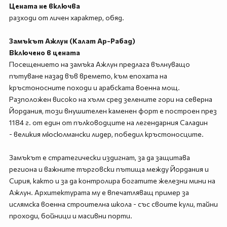
Цената не включва
разходи от личен характер, обяд.
Замъкът Ажлун (Калат Ар-Рабад)
Включено в цената
Посещението на замъка Ажлун предлага вълнуващо
пътуване назад във времето, към епохата на
кръстоносните походи и арабската военна мощ.
Разположен високо на хълм сред зелените гори на северна
Йордания, този внушителен каменен форт е построен през
1184 г. от един от пълководците на легендарния Саладин
- великия мюсюлмански лидер, победил кръстоносците.
Замъкът е стратегически издигнат, за да защитава
региона и важните търговски пътища между Йордания и
Сирия, както и за да контролира богатите железни мини на
Ажлун. Архитектурата му е впечатляващ пример за
ислямска военна строителна школа - със своите кули, тайни
проходи, бойници и масивни порти.