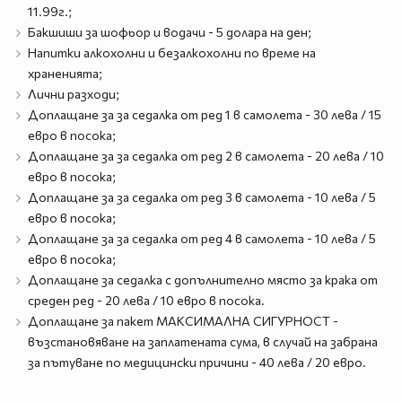
11.99г.;
Бакшиши за шофьор и водачи - 5 долара на ден;
Напитки алкохолни и безалкохолни по време на
храненията;
Лични разходи;
Доплащане за за седалка от ред 1 в самолета - 30 лева / 15
евро в посока;
Доплащане за за седалка от ред 2 в самолета - 20 лева / 10
евро в посока;
Доплащане за за седалка от ред 3 в самолета - 10 лева / 5
евро в посока;
Доплащане за за седалка от ред 4 в самолета - 10 лева / 5
евро в посока;
Доплащане за седалка с допълнително място за крака от
среден ред - 20 лева / 10 евро в посока.
Доплащане за пакет МАКСИМАЛНА СИГУРНОСТ -
възстановяване на заплатената сума, в случай на забрана
за пътуване по медицински причини - 40 лева / 20 евро.