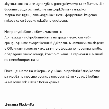
акустиката си и се използва и днес за културни събития. Ще
видите също останките от църквата на епископ
Марианос, изящната мозайка в нея и форумите, където
някога са се водели оживени дискусии.
Не пропускайте и светилището на
Артемида - покровителката на града - едно от най-
грандиозните съоръжения в Джераш. А истинският акцент
е Овалният площад - елегантно оформено пространство,
обградено от колонада, което съчетава хармония и мащаб
по неповторим начин.
Посещението на Джераш е уникално преживяване, което
разкрива не просто руини, а цял един свят - град, в който
миналото оживява с всяка крачка.
Цената включва