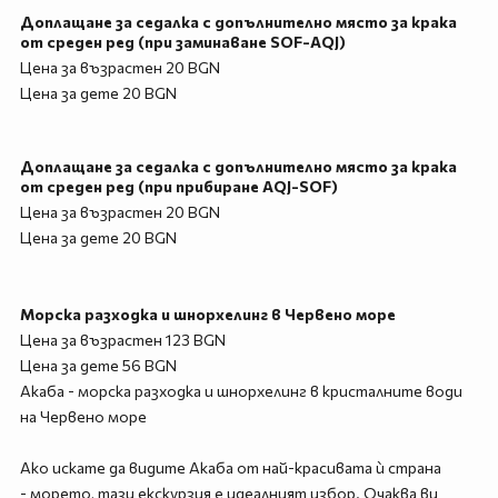
Доплащане за седалка с допълнително място за крака
от среден ред (при заминаванe SOF-AQJ)
Цена за възрастен 20 BGN
Цена за дете 20 BGN
Доплащане за седалка с допълнително място за крака
от среден ред (при прибиране AQJ-SOF)
Цена за възрастен 20 BGN
Цена за дете 20 BGN
Морска разходка и шнорхелинг в Червено море
Цена за възрастен 123 BGN
Цена за дете 56 BGN
Акаба - морска разходка и шнорхелинг в кристалните води
на Червено море
Ако искате да видите Акаба от най-красивата ѝ страна
- морето, тази екскурзия е идеалният избор. Очаква ви