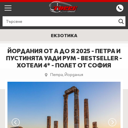
ЕКСКУРЗИИ ОТ ПЛОВДИВ
КРУИЗИ
ЕКЗОТИКА
Круизи
ПРОМО
ЙОРДАНИЯ ОТ А ДО Я 2025 - ПЕТРА И
ПУСТИНЯТА УАДИ РУМ - BESTSELLER -
Круизи с водач
БЪЛГАРИЯ
ХОТЕЛИ 4* - ПОЛЕТ ОТ СОФИЯ
ЕВРОПА
Петра, Йордания
ГЪРЦИЯ
ТУРЦИЯ
СЕПТЕМВРИЙСКИ ПРАЗНИЦИ
ПОЧИВКИ В ТУРЦИЯ 2026