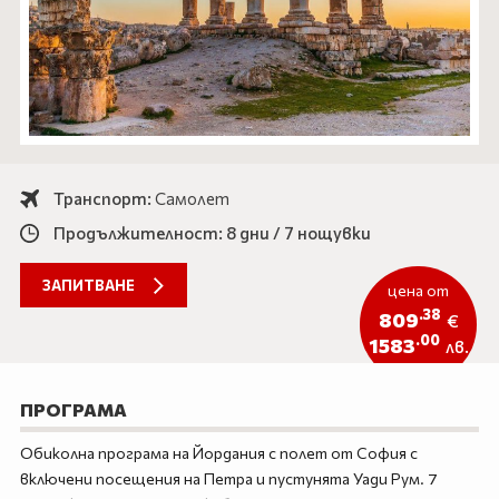
Айвалък
ЕКЗОТИКА
Кушадасъ
САМОЛЕТНИ ПРОГРАМИ
Дидим
ХОТЕЛИ В БЪЛГАРИЯ
Бодрум
ОЩЕ
Анталия
Транспорт:
Самолет
Документи
Новини
Продължителност: 8 дни / 7 нощувки
Контакти
За нас
Подаръчен ваучер
Услуги
ЗАПИТВАНЕ
цена от
Продажба на автобуси
Автобуси под наем
.38
809
€
Екскурзии
Подарък ваучер
.00
1583
лв.
0888 200 860
Запитване
ПРОГРАМА
Обиколна програма на Йордания с полет от София с
ПОСЛЕДВАЙТЕ НИ
включени посещения на Петра и пустунята Уади Рум. 7