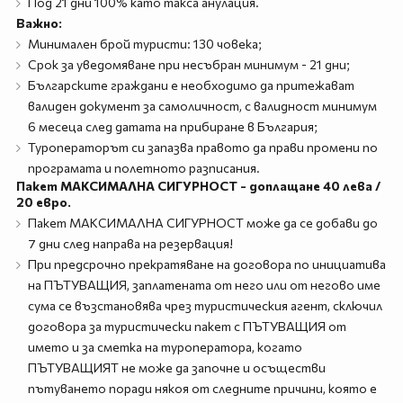
Под 21 дни 100% като такса анулация.
Важно:
Минимален брой туристи: 130 човека;
Срок за уведомяване при несъбран минимум - 21 дни;
Българските граждани е необходимо да притежават
валиден документ за самоличност, с валидност минимум
6 месеца след датата на прибиране в България;
Туроператорът си запазва правото да прави промени по
програмата и полетното разписания.
Пакет МАКСИМАЛНА СИГУРНОСТ - доплащане 40 лева /
20 евро.
Пакет МАКСИМАЛНА СИГУРНОСТ може да се добави до
7 дни след направа на резервация!
При предсрочно прекратяване на договора по инициатива
на ПЪТУВАЩИЯ, заплатената от него или от негово име
сума се възстановява чрез туристическия агент, сключил
договора за туристически пакет с ПЪТУВАЩИЯ от
името и за сметка на туроператора, когато
ПЪТУВАЩИЯТ не може да започне и осъществи
пътуването поради някоя от следните причини, която е