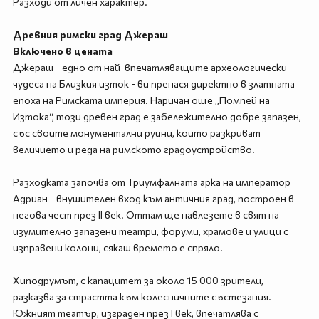
Разходи от личен характер.
Древния римски град Джераш
Включено в цената
Джераш - едно от най-впечатляващите археологически
чудеса на Близкия изток - ви пренася директно в златната
епоха на Римската империя. Наричан още „Помпей на
Изтока“, този древен град е забележително добре запазен,
със своите монументални руини, които разкриват
величието и реда на римското градоустройство.
Разходката започва от Триумфалната арка на император
Адриан - внушителен вход към античния град, построен в
негова чест през II век. Оттам ще навлезете в свят на
изумително запазени театри, форуми, храмове и улици с
изправени колони, сякаш времето е спряло.
Хиподрумът, с капацитет за около 15 000 зрители,
разказва за страстта към колесничните състезания.
Южният театър, изграден през I век, впечатлява с