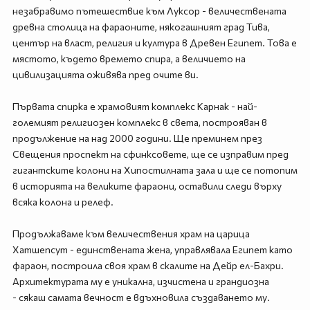
незабравимо пътешествие към Луксор - величествената
древна столица на фараоните, някогашният град Тива,
център на власт, религия и култура в Древен Египет. Това е
мястото, където времето спира, а величието на
цивилизацията оживява пред очите ви.
Първата спирка е храмовият комплекс Карнак - най-
големият религиозен комплекс в света, построяван в
продължение на над 2000 години. Ще преминем през
Свещения проспект на сфинксовете, ще се изправим пред
гигантските колони на Хипостилната зала и ще се потопим
в историята на великите фараони, оставили следи върху
всяка колона и релеф.
Продължаваме към величествения храм на царица
Хатшепсут - единствената жена, управлявала Египет като
фараон, построила своя храм в скалите на Дейр ел-Бахри.
Архитектурата му е уникална, изчистена и грандиозна
- сякаш самата вечност е вдъхновила създаването му.