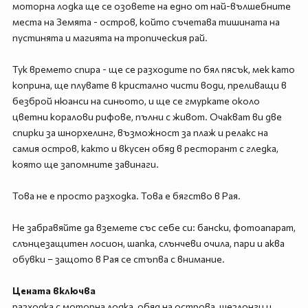
моторна лодка ще се озовете на едно от най-вълшебните
места на Земята - остров, който съчетава тишината на
пустинята и магията на тропическия рай.
Тук времето спира - ще се разходите по бял пясък, мек като
коприна, ще плувате в кристално чисти води, преливащи в
безброй нюанси на синьото, и ще се гмуркате около
цветни коралови рифове, пълни с живот. Очакват ви две
спирки за шнорхелинг, възможност за плаж и релакс на
самия остров, както и вкусен обяд в ресторант с гледка,
която ще запомните завинаги.
Това не е просто разходка. Това е бягство в Рая.
Не забравяйте да вземете със себе си: бански, фотоапарат,
слънцезащитен лосион, шапка, слънчеви очила, пари и аква
обувки – защото в Рая се стъпва с внимание.
Цената включва
разходка с моторна лодка, обяд на острова ,шезлонги и