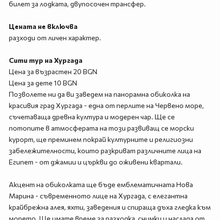
билет за лодката, двупосочен трансфер.
Цената не включва
разходи от личен характер.
Сити тур на Хургада
Цена за възрастен 20 BGN
Цена за дете 10 BGN
Позволете ни да ви заведем на панорамна обиколка на
красивия град Хургада - една от перлите на Червено море,
съчетаваща древна култура и модерен чар. Ще се
потопите в атмосферата на този развиващ се морски
курорт, ще преминем покрай културните и религиозни
забележителности, които разкриват различните лица на
Египет - от джамии и църкви до оживени квартали.
Акцент на обиколката ще бъде емблематичната Нова
Марина - съвременното лице на Хургада, с елегантна
крайбрежна алея, яхти, заведения и спираща дъха гледка към
морето. Ще имате време за разходка, снимки и наслада от