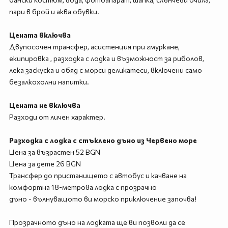
пари в брой и аква обувки.
Цената включва
Двупосочен трансфер, асистенция при гмуркане,
екипировка , разходка с лодка и възможност за риболов,
лека заскуска и обяд с морси деликатеси, включени само
безалкохолни напитки.
Цената не включва
Разходи от личен характер.
Разходка с лодка с стъклено дъно из Червено море
Цена за възрастен 52 BGN
Цена за дете 26 BGN
Трансфер до пристанището с автобус и качване на
комфортна 18-метрова лодка с прозрачно
дъно - вълнуващото ви морско приключение започва!
Прозрачното дъно на лодката ще ви позволи да се