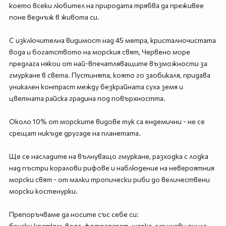
което всеки любител на природата трябва да преживее
поне веднъж в живота си.
С изключителна видимост над 45 метра, кристалночистата
вода и богатството на морския свят, Червено море
предлага някои от най-впечатляващите възможности за
гмуркане в света. Пустинята, която го заобикаля, придава
уникален контраст между безкрайната суха земя и
цветната райска градина под повърхността.
Около 10% от морските видове тук са ендемични - не се
срещат никъде другаде на планетата.
Ще се насладите на вълнуващо гмуркане, разходка с лодка
над пъстри коралови рифове и наблюдение на невероятния
морски свят - от малки тропически риби до величествени
морски костенурки.
Препоръчваме да носите със себе си:
бански костюм, вода, фотоапарат, шапка, слънчеви очила,