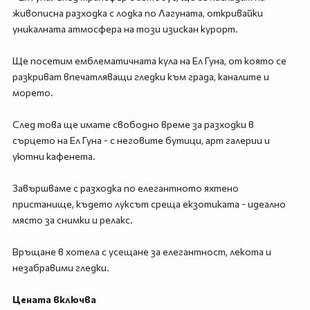
живописна разходка с лодка по Лагуната, откривайки
уникалната атмосфера на този изискан курорт.
Ще посетим емблематичната кула на Ел Гуна, от която се
разкриват впечатляващи гледки към града, каналите и
морето.
След това ще имате свободно време за разходки в
сърцето на Ел Гуна - с неговите бутици, арт галерии и
уютни кафенета.
Завършваме с разходка по елегантното яхтено
пристанище, където луксът среща екзотиката - идеално
място за снимки и релакс.
Връщане в хотела с усещане за елегантност, лекота и
незабравими гледки.
Цената включва