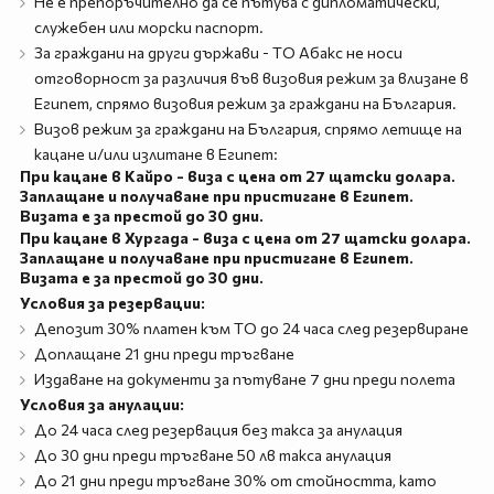
Не е препоръчително да се пътува с дипломатически,
служебен или морски паспорт.
За граждани на други държави - ТО Абакс не носи
отговорност за различия във визовия режим за влизане в
Египет, спрямо визовия режим за граждани на България.
Визов режим за граждани на България, спрямо летище на
кацане и/или излитане в Египет:
При кацане в Кайро - виза с цена от 27 щатски долара.
Заплащане и получаване при пристигане в Египет.
Визата е за престой до 30 дни.
При кацане в Хургада - виза с цена от 27 щатски долара.
Заплащане и получаване при пристигане в Египет.
Визата е за престой до 30 дни.
Условия за резервации:
Депозит 30% платен към ТО до 24 часа след резервиране
Доплащане 21 дни преди тръгване
Издаване на документи за пътуване 7 дни преди полета
Условия за анулации:
До 24 часа след резервация без такса за анулация
До 30 дни преди тръгване 50 лв такса анулация
До 21 дни преди тръгване 30% от стойността, като