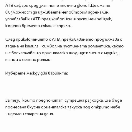
АТВ сафари сред златните пясъчни дюни! Ще имате
възможност да изживеете неповторим адреналин,
управлявайки АТВ през живописния пустинен пейзаж,
където времето сякаш е спряло.
След приключението с АТВ, преживяването продължава с
яздене на камила - символ на пустинната романтика, както
и с впечатляващо ориенталско шоу, изпълнено с музика,
танци и огнени ритми.
Изберете между два варианта:
За тези, които предпочитат сутрешна разходка, ще бъде
поднесена вкусна ориенталска закуска под открито небе
- идеален старт на деня.