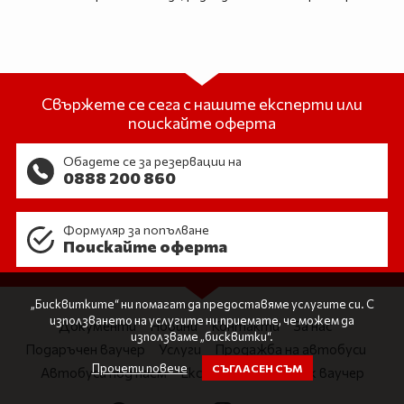
Свържете се сега с нашите експерти или
поискайте оферта
Обадете се за резервации на
0888 200 860
Формуляр за попълване
Поискайте оферта
„Бисквитките“ ни помагат да предоставяме услугите си. С
използването на услугите ни приемате, че можем да
Документи
Новини
Контакти
За нас
използваме „бисквитки“.
Подаръчен ваучер
Услуги
Продажба на автобуси
Прочети повече
СЪГЛАСЕН СЪМ
Автобуси под наем
Екскурзии
Подарък ваучер