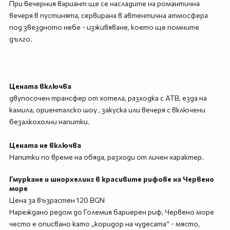
При вечерния вариант ще се насладите на романтична
вечеря в пустинята, сервирана в автентична атмосфера
под звездното небе - изживяване, което ще помните
дълго.
Цената включва
двупосочен трансфер от хотела, разходка с АТВ, езда на
камила, ориенталско шоу , закуска или вечеря с включени
безалкохолни напитки.
Цената не включва
Напитки по време на обяда, разходи от личен характер.
Гмуркане и шнорхелинг в красивите рифове на Червено
море
Цена за възрастен 120 BGN
Нареждано редом до Големия бариерен риф, Червено море
често е описвано като „коридор на чудесата“ - място,