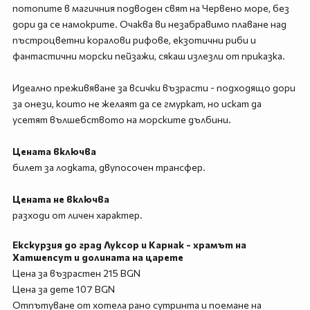
потопите в магичния подводен свят на Червено море, без
дори да се намокрите. Очаква ви незабравимо плаване над
пъстроцветни коралови рифове, екзотични риби и
фантастични морски пейзажи, сякаш излезли от приказка.
Идеално преживяване за всички възрасти - подходящо дори
за онези, които не желаят да се гмуркат, но искат да
усетят вълшебството на морските дълбини.
Цената включва
билет за лодката, двупосочен трансфер.
Цената не включва
разходи от личен характер.
Екскурзия до град Луксор и Карнак - храмът на
Хатшепсут и долината на царете
Цена за възрастен 215 BGN
Цена за дете 107 BGN
Отпътуване от хотела рано сутринта и поемане на