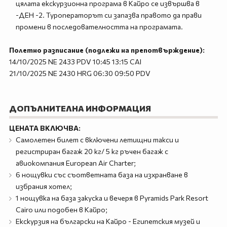
цялата екскурзионна програма в Кайро се извършва в
-ДЕН -2. Туроператорът си запазва правото да прави
промени в последователността на програмата.
Полетно разписание (подлежи на препотвърждение):
14/10/2025 NE 2433 PDV 10:45 13:15 CAI
21/10/2025 NE 2430 HRG 06:30 09:50 PDV
ДОПЪЛНИТЕЛНА ИНФОРМАЦИЯ
ЦЕНАТА ВКЛЮЧВА:
Самолетен билет с включени летищни такси и
регистриран багаж 20 кг/ 5 кг ръчен багаж с
авиокомпания European Air Charter;
6 нощувки със съответната база на изхранване в
избрания хотел;
1 нощувка на база закуска и вечеря в Pyramids Park Resort
Cairo или подобен в Кайро;
Екскурзия на български на Кайро - Египетския музей и