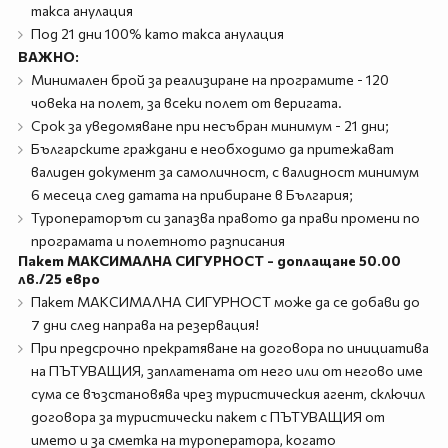
такса анулация
Под 21 дни 100% като такса анулация
ВАЖНО:
Минимален брой за реализиране на програмите - 120
човека на полет, за всеки полет от веригата.
Срок за уведомяване при несъбран минимум - 21 дни;
Българските граждани е необходимо да притежават
валиден документ за самоличност, с валидност минимум
6 месеца след датата на прибиране в България;
Туроператорът си запазва правото да прави промени по
програмата и полетното разписания
Пакет МАКСИМАЛНА СИГУРНОСТ - доплащане 50.00
лв./25 евро
Пакет МАКСИМАЛНА СИГУРНОСТ може да се добави до
7 дни след направа на резервация!
При предсрочно прекратяване на договора по инициатива
на ПЪТУВАЩИЯ, заплатената от него или от негово име
сума се възстановява чрез туристическия агент, сключил
договора за туристически пакет с ПЪТУВАЩИЯ от
името и за сметка на туроператора, когато