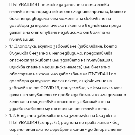
ПЪТУВАЩИЯТ не може да започне и осъществи
пътуването поради някоя от следните причини, която е
била непредвидима към момента на сключване на
договора за туристически пакет и е възникнала преди
датата на отпътуване независимо от волята на
пътуващия:
1.1.Злополука, акутно заболяване (заболяване, което
възниква внезапно и непредвидимо, представлява
опасност за живота или здравето на пътуващия и
изисква спешна медицинска намеса) или внезапно
обостряне на хронично заболяване на ПЪТУВАЩ по
договора за туристически пакет, с изключение на
заболяване от COVID 19, при условие, че към началната
дата на пътуването се провежда болнично или домашно
лечение и съществува опасност за влошаване на
здравословното му състояние от пътуването.
1.2. Внезапно заболяване или злополука на близък на
ПЪТУВАЩИЯ (съпруг/а), роднина по права линия - без
ограничения или по съребрена линия - до втора степен