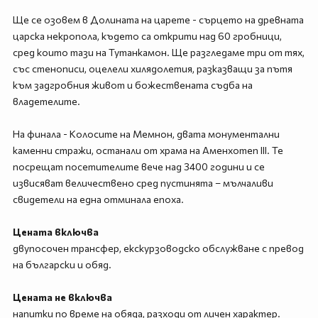
Ще се озовем в Долината на царете - сърцето на древната
царска некропола, където са открити над 60 гробници,
сред които тази на Тутанкамон. Ще разгледаме три от тях,
със стенописи, оцелели хилядолетия, разказващи за пътя
към задгробния живот и божествената съдба на
владетелите.
На финала - Колосите на Мемнон, двата монументални
каменни стражи, останали от храма на Аменхотеп III. Те
посрещат посетителите вече над 3400 години и се
извисяват величествено сред пустинята – мълчаливи
свидетели на една отминала епоха.
Цената включва
двупосочен трансфер, екскурзоводско обслужване с превод
на български и обяд.
Цената не включва
напитки по време на обяда, разходи от личен характер.