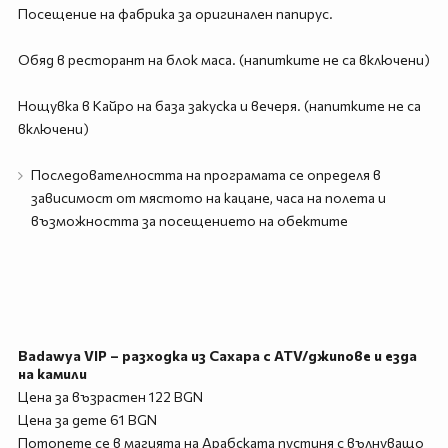
Посещение на фабрика за оригинален папирус.
Обяд в ресторант на блок маса. (напитките не са включени)
Нощувка в Кайро на база закуска и вечеря. (напитките не са
включени)
Последователността на програмата се определя в
зависимост от мястото на кацане, часа на полета и
възможността за посещението на обектите
Badawya VIP – разходка из Сахара с ATV/джипове и езда
на камили
Цена за възрастен 122 BGN
Цена за дете 61 BGN
Потопете се в магията на Арабската пустиня с вълнуващо