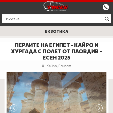
ЕКСКУРЗИИ ОТ ПЛОВДИВ
КРУИЗИ
ЕКЗОТИКА
Круизи
ПРОМО
ПЕРЛИТЕ НА ЕГИПЕТ - КАЙРО И
ХУРГАДА С ПОЛЕТ ОТ ПЛОВДИВ -
Круизи с водач
БЪЛГАРИЯ
ЕСЕН 2025
ЕВРОПА
Кайро, Египет
ГЪРЦИЯ
ТУРЦИЯ
СЕПТЕМВРИЙСКИ ПРАЗНИЦИ
ПОЧИВКИ В ТУРЦИЯ 2026