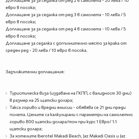
Доплащане за за седалка от ред 2 в самолета - 20 лева / 10
евро в посока;
Доплащане за за седалка от ред 3 в самолета - 10 лева / 5
евро в посока;
Доплащане за за седалка от ред 4 в самолета - 10 лева / 5
евро в посока;
Доплащане за седалка с допълнително място за крака от
среден ред - 20 лева / 10 евро в посока.
Задължителни доплащания:
Туристическа виза (издавана на ГКПП, с валидност 30 дни)
в размер на 25 щатски долара;
Такса гориво и вредни емисии - обявява се 21 дни преди
полета. Цените са калкулирани с параметри на самолетно
гориво 800 щатски долара/тон при курс 1 Евро/ 1.1
щатски долара;
За хотелите Iberotel Makadi Beach, Jaz Makadi Oasis и Jaz