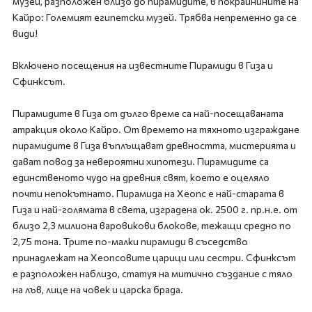
музей, разположен близо до пирамидите, в покрайнините на
Кайро: Големият египетски музей. Трябва непременно да се
види!
Включено посещения на известните Пирамиди в Гиза и
Сфинксът.
Пирамидите в Гиза от дълго време са най-посещаваната
атракция около Кайро. От времето на тяхното изграждане
пирамидите в Гиза въплъщават древността, мистерията и
дават повод за невероятни хипотези. Пирамидите са
единственото чудо на древния свят, което е оцеляло
почти непокътнато. Пирамида на Хеопс е най-старата в
Гиза и най-голямата в света, изградена ок. 2500 г. пр.н.е. от
близо 2,3 милиона варовикови блокове, тежащи средно по
2,75 тона. Трите по-малки пирамиди в съседство
принадлежат на Хеопсовите царици или сестри. Сфинксът
е разположен наблизо, статуя на митично създание с тяло
на лъв, лице на човек и царска брада.