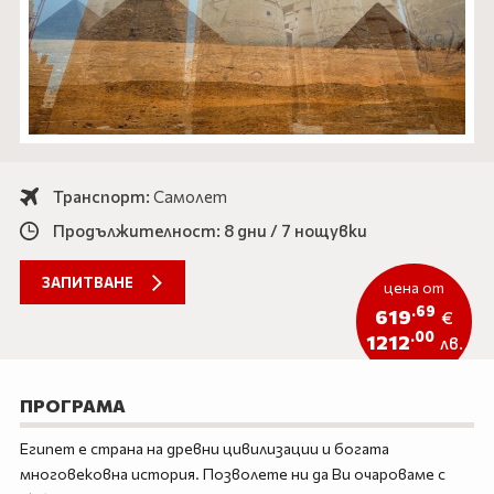
Айвалък
ЕКЗОТИКА
Кушадасъ
САМОЛЕТНИ ПРОГРАМИ
Дидим
ХОТЕЛИ В БЪЛГАРИЯ
Бодрум
ОЩЕ
Анталия
Транспорт:
Самолет
Документи
Новини
Продължителност: 8 дни / 7 нощувки
Контакти
За нас
Подаръчен ваучер
Услуги
ЗАПИТВАНЕ
цена от
Продажба на автобуси
Автобуси под наем
.69
619
€
Екскурзии
Подарък ваучер
.00
1212
лв.
0888 200 860
Запитване
ПРОГРАМА
Египет е страна на древни цивилизации и богата
ПОСЛЕДВАЙТЕ НИ
многовековна история. Позволете ни да Ви очароваме с