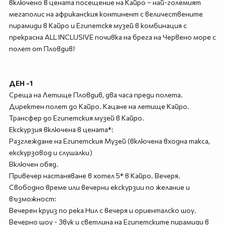
включено в цената посещение на Кайро – най-големият
мегаполис на африканския континент с величествените
пирамиди в Кайро и Египетскя музей в комбинация с
прекрасна ALL INCLUSIVE почивка на брега на Червено море с
полет от Пловдив!
ДЕН -1
Среща на Летище Пловдив, два часа преди полета.
Директен полет до Кайро. Кацане на летище Кайро.
Трансфер до Египетския музей в Кайро.
Екскурзия включена в цената*:
Разглеждане на Египетския Музей (включена входна такса,
екскурзовод и слушалки)
Включен обяд.
Привечер настаняване в хотел 5* в Кайро. Вечеря.
Свободно време или вечерни екскурзии по желание и
възможност:
Вечерен круиз по река Нил с вечеря и ориенталско шоу.
Вечерно шоу - Звук и светлина на Египетските пирамиди в