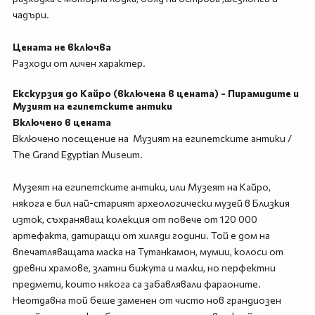
чадъри.
Цената не включва
Разходи от личен характер.
Екскурзия до Кайро (включена в цената) - Пирамидите и
Музият на египетските антики
Включено в цената
Включено посещение на Музият на египетските антики /
The Grand Egyptian Museum.
Музеят на египетските антики, или Музеят на Кайро,
някога е бил най-старият археологически музей в Близкия
изток, съхраняващ колекция от повече от 120 000
артефакта, датиращи от хиляди години. Той е дом на
впечатляващата маска на Тутанкамон, мумии, колоси от
древни храмове, златни бижута и малки, но перфектни
предмети, които някога са забавлявали фараоните.
Неотдавна той беше заменен от чисто нов грандиозен