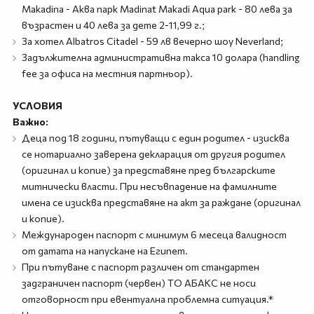
Makadina - Аква парк Madinat Makadi Aqua park - 80 лева за
възрастен и 40 лева за дете 2-11,99 г.;
За хотел Albatros Citadel - 59 лв вечерно шоу Neverland;
Задължителна административна такса 10 долара (handling
fee за офиса на местния партньор).
УСЛОВИЯ
Важно:
Деца под 18 години, пътуващи с един родител - изисква
се нотариално заверена декларация от другия родител
(оригинал и копие) за представяне пред българските
митнически власти. При несъвпадение на фамилните
имена се изисква представяне на акт за раждане (оригинал
и копие).
Международен паспорт с минимум 6 месеца валидност
от датата на напускане на Египет.
При пътуване с паспорт различен от стандартен
задграничен паспорт (червен) ТО АБАКС не носи
отговорност при евентуална проблемна ситуация.*