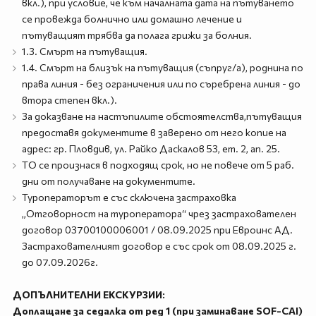
вкл.), при условие, че към началната дата на пътуването
се провежда болнично или домашно лечение и
пътуващият трябва да полага грижи за болния.
1.3. Смърт на пътуващия.
1.4. Смърт на близък на пътуващия (съпруг/а), роднина по
права линия - без ограничения или по съребрена линия - до
втора степен вкл.).
За доказване на настъпилите обстоятелства,пътуващия
предоставя документите в заверено от него копие на
адрес: гр. Пловдив, ул. Райко Даскалов 53, ет. 2, ап. 25.
ТО се произнася в подходящ срок, но не повече от 5 раб.
дни от получаване на документите.
Туроператорът е със сключена застраховка
„Отговорност на туроператора“ чрез застрахователен
договор 03700100006001 / 08.09.2025 при Евроинс АД.
Застрахователният договор е със срок от 08.09.2025 г.
до 07.09.2026г.
ДОПЪЛНИТЕЛНИ ЕКСКУРЗИИ:
Доплащане за седалка от ред 1 (при заминаване SOF-CAI)