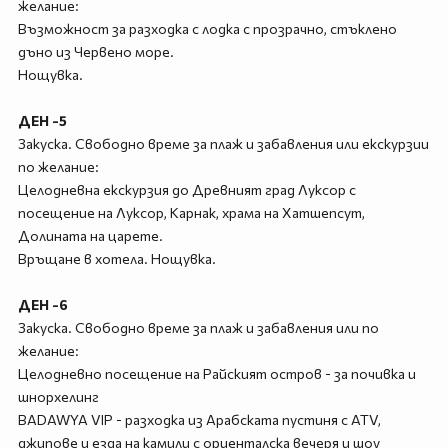
желание:
Възможност за разходка с лодка с прозрачно, стъклено
дъно из Червено море.
Нощувка.
ДЕН -5
Закуска. Свободно време за плаж и забавления или екскурзии
по желание:
Целодневна екскурзия до Древният град Луксор с
посещение на Луксор, Карнак, храма на Хатшепсут,
Долината на царете.
Връщане в хотела. Нощувка.
ДЕН -6
Закуска. Свободно време за плаж и забавления или по
желание:
Целодневно посещение на Райският остров - за почивка и
шнорхелинг
BADAWYA VIP - разходка из Арабската пустиня с ATV,
джипове и езда на камили с ориенталска вечеря и шоу