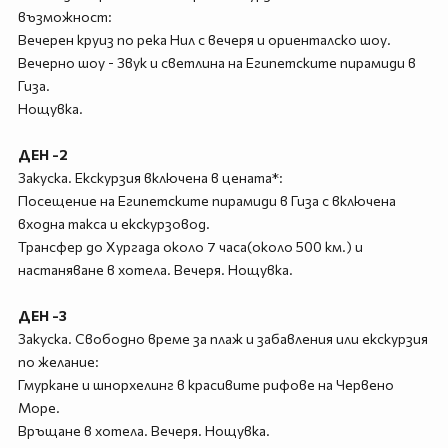
възможност:
Вечерен круиз по река Нил с вечеря и ориенталско шоу.
Вечерно шоу - Звук и светлина на Египетските пирамиди в
Гиза.
Нощувка.
ДЕН -2
Закуска. Екскурзия включена в цената*:
Посещение на Египетските пирамиди в Гиза с включена
входна такса и екскурзовод.
Трансфер до Хургада около 7 часа(около 500 км.) и
настаняване в хотела. Вечеря. Нощувка.
ДЕН -3
Закуска. Свободно време за плаж и забавления или екскурзия
по желание:
Гмуркане и шнорхелинг в красивите рифове на Червено
Море.
Връщане в хотела. Вечеря. Нощувка.