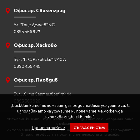
Офис гр. Свиленград
Ул. "Гоце Делчев" №2
0895 566 927
Офис гр. Хасково
Бул. "Г. С. Раковски" №10 А
0890 455 445
Офис гр. Пловдив
Бул. „6-ти Септември“ №144
0895 566 926
„Бисквитките“ ни помагат да предоставяме услугите си. С
използването на услугите ни приемате, че можем да
използваме „бисквитки“.
Уважаеми клиенти, публикациите на този сайт са с информационна
и рекламна цел.
Прочети повече
СЪГЛАСЕН СЪМ
Информация съгласно чл. 80 от Закона за Туризма може да получите
в нашите офиси, на посочените телефони и по имейл.