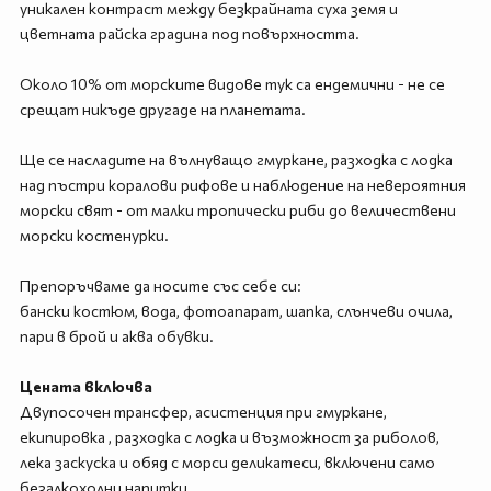
уникален контраст между безкрайната суха земя и
цветната райска градина под повърхността.
Около 10% от морските видове тук са ендемични - не се
срещат никъде другаде на планетата.
Ще се насладите на вълнуващо гмуркане, разходка с лодка
над пъстри коралови рифове и наблюдение на невероятния
морски свят - от малки тропически риби до величествени
морски костенурки.
Препоръчваме да носите със себе си:
бански костюм, вода, фотоапарат, шапка, слънчеви очила,
пари в брой и аква обувки.
Цената включва
Двупосочен трансфер, асистенция при гмуркане,
екипировка , разходка с лодка и възможност за риболов,
лека заскуска и обяд с морси деликатеси, включени само
безалкохолни напитки.