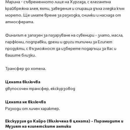
Марина - съвременното лице на Хургада, с елегантна
крайбрежна алея, яхти, заведения и спираща дъха гледка към
морето. Ще имате време за разходка, снимки и наслада от
атмосферата.
Финалът е запазен за пазаруване на сувенири - злато, масла,
парфюми, подправки, дрехи и други типични за Египет
продукти, с възможност да изберете подаръци за вас и
вашите близки.
Трансфер до хотела.
Цената включва
двупосочен трансфер, екскурзовод
Цената не включва
Разходи от личен характер.
Екскурзия до Кайро (включена в цената) - Пирамидите и
Музият на египетските антики