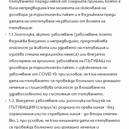
пътуването поради някоя от следните причини, която е
била непредвидима към момента на сключване на
договора за туристически пакет и е възникнала преди
датата на отпътуване независимо от волята на
пътуващия:
1.1.Злополука, акутно заболяване (заболяване, което
възниква внезапно и непредвидимо, представлява
опасност за живота или здравето на пътуващия и
изисква спешна медицинска намеса) или внезапно
обостряне на хронично заболяване на ПЪТУВАЩ по
договора за туристически пакет, с изключение на
заболяване от COVID 19, при условие, че към началната
дата на пътуването се провежда болнично или домашно
лечение и съществува опасност за влошаване на
здравословното му състояние от пътуването.
1.2. Внезапно заболяване или злополука на близък на
ПЪТУВАЩИЯ (съпруг/а), роднина по права линия - без
ограничения или по съребрена линия - до втора степен
вкл.), при условие, че към началната дата на пътуването
се провежда болнично или домашно лечение и