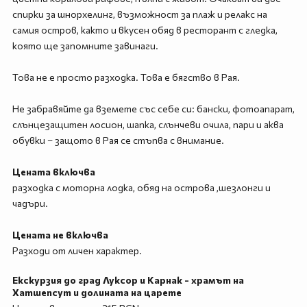
спирки за шнорхелинг, възможност за плаж и релакс на
самия остров, както и вкусен обяд в ресторант с гледка,
която ще запомните завинаги.
Това не е просто разходка. Това е бягство в Рая.
Не забравяйте да вземете със себе си: бански, фотоапарат,
слънцезащитен лосион, шапка, слънчеви очила, пари и аква
обувки – защото в Рая се стъпва с внимание.
Цената включва
разходка с моторна лодка, обяд на острова ,шезлонги и
чадъри.
Цената не включва
Разходи от личен характер.
Екскурзия до град Луксор и Карнак - храмът на
Хатшепсут и долината на царете