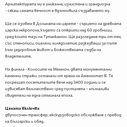
Архитектурата му е уникална, изчистена и грандиозна
- сякаш самата вечност е вдъхновила създаването му.
Ще се озовем в Долината на царете - сърцето на древната
царска некропола, където са открити над 60 гробници,
сред които тази на Тутанкамон. Ще разгледаме три от тях,
със стенописи, оцелели хилядолетия, разказващи за пътя
към задгробния живот и божествената съдба на
владетелите.
На финала - Колосите на Мемнон, двата монументални
каменни стражи, останали от храма на Аменхотеп III. Те
посрещат посетителите вече над 3400 години и се
извисяват величествено сред пустинята – мълчаливи
свидетели на една отминала епоха.
Цената включва
двупосочен трансфер, екскурзоводско обслужване с превод
на български и обяд.