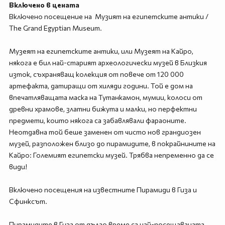
Включено в цената
Включено посещение на Музият на египетските антики /
The Grand Egyptian Museum.
Музеят на египетските антики, или Музеят на Кайро,
някога е бил най-старият археологически музей в Близкия
изток, съхраняващ колекция от повече от 120 000
артефакта, датиращи от хиляди години. Той е дом на
впечатляващата маска на Тутанкамон, мумии, колоси от
древни храмове, златни бижута и малки, но перфектни
предмети, които някога са забавлявали фараоните.
Неотдавна той беше заменен от чисто нов грандиозен
музей, разположен близо до пирамидите, в покрайнините на
Кайро: Големият египетски музей. Трябва непременно да се
види!
Включено посещения на известните Пирамиди в Гиза и
Сфинксът.
Пирамидите в Гиза от дълго време са най-посещаваната