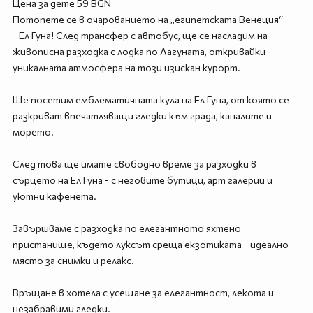
Цена за дете 59 BGN
Потопете се в очарованието на „египетската Венеция“
- Ел Гуна! След трансфер с автобус, ще се насладим на
живописна разходка с лодка по Лагуната, откривайки
уникалната атмосфера на този изискан курорт.
Ще посетим емблематичната кула на Ел Гуна, от която се
разкриват впечатляващи гледки към града, каналите и
морето.
След това ще имате свободно време за разходки в
сърцето на Ел Гуна - с неговите бутици, арт галерии и
уютни кафенета.
Завършваме с разходка по елегантното яхтено
пристанище, където луксът среща екзотиката - идеално
място за снимки и релакс.
Връщане в хотела с усещане за елегантност, лекота и
незабравими гледки.