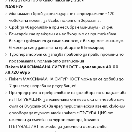
ВАЖНО:
Минимален брой за реализиране на програмите - 120
човека на полет, за всеки полет от веригата.
Срок за уведомяване при несъбран минимум - 21 дни;
Българските граждани е необходимо да притежават
валиден документ за самоличност, с валидност минимум
6 месеца след датата на прибиране в България;
Туроператорът си запазва правото да прави промени по
програмата и полетното разписания
Пакет МАКСИМАЛНА СИГУРНОСТ - доплащане 40.00
лв./20 евро
Пакет МАКСИМАЛНА СИГУРНОСТ може да се добави до
7 дни след направа на резервация!
При предсрочно прекратяване на договора по инициатива
на ПЪТУВАЩИЯ, заплатената от него или от негово име
сума се възстановява чрез туристическия агент, сключил
договора за туристически пакет с ПЪТУВАЩИЯ от
името и за сметка на туроператора, когато
ПЪТУВАЩИЯТ не може да започне и осъществи