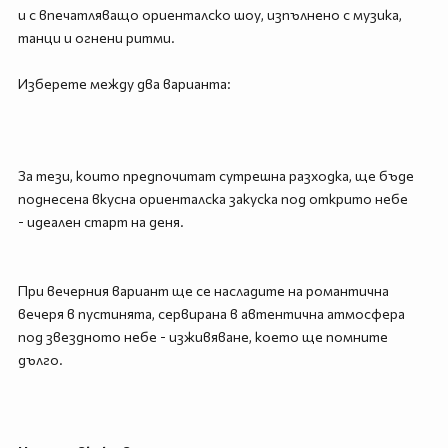
и с впечатляващо ориенталско шоу, изпълнено с музика,
танци и огнени ритми.
Изберете между два варианта:
За тези, които предпочитат сутрешна разходка, ще бъде
поднесена вкусна ориенталска закуска под открито небе
- идеален старт на деня.
При вечерния вариант ще се насладите на романтична
вечеря в пустинята, сервирана в автентична атмосфера
под звездното небе - изживяване, което ще помните
дълго.