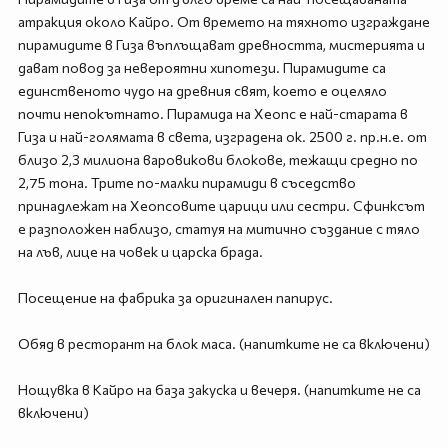
атракция около Кайро. От времето на тяхното изграждане
пирамидите в Гиза въплъщават древността, мистерията и
дават повод за невероятни хипотези. Пирамидите са
единственото чудо на древния свят, което е оцеляло
почти непокътнато. Пирамида на Хеопс е най-старата в
Гиза и най-голямата в света, изградена ок. 2500 г. пр.н.е. от
близо 2,3 милиона варовикови блокове, тежащи средно по
2,75 тона. Трите по-малки пирамиди в съседство
принадлежат на Хеопсовите царици или сестри. Сфинксът
е разположен наблизо, статуя на митично създание с тяло
на лъв, лице на човек и царска брада.
Посещение на фабрика за оригинален папирус.
Обяд в ресторант на блок маса. (напитките не са включени)
Нощувка в Кайро на база закуска и вечеря. (напитките не са
включени)