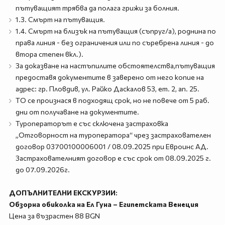
пътуващият трябва да полага грижи за болния.
1.3. Смърт на пътуващия.
1.4. Смърт на близък на пътуващия (съпруг/а), роднина по
права линия - без ограничения или по съребрена линия - до
втора степен вкл.).
За доказване на настъпилите обстоятелства,пътуващия
предоставя документите в заверено от него копие на
адрес: гр. Пловдив, ул. Райко Даскалов 53, ет. 2, ап. 25.
ТО се произнася в подходящ срок, но не повече от 5 раб.
дни от получаване на документите.
Туроператорът е със сключена застраховка
„Отговорност на туроператора“ чрез застрахователен
договор 03700100006001 / 08.09.2025 при Евроинс АД.
Застрахователният договор е със срок от 08.09.2025 г.
до 07.09.2026г.
ДОПЪЛНИТЕЛНИ ЕКСКУРЗИИ:
Обзорна обиколка на Ел Гуна – Египетската Венеция
Цена за възрастен 88 BGN