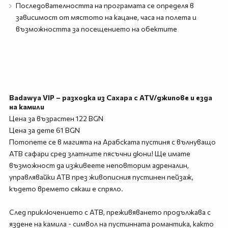
Последователността на програмата се определя в
зависимост от мястото на кацане, часа на полета и
възможността за посещението на обектите
Badawya VIP – разходка из Сахара с ATV/джипове и езда
на камили
Цена за възрастен 122 BGN
Цена за дете 61 BGN
Потопете се в магията на Арабската пустиня с вълнуващо
АТВ сафари сред златните пясъчни дюни! Ще имате
възможност да изживеете неповторим адреналин,
управлявайки АТВ през живописния пустинен пейзаж,
където времето сякаш е спряло.
След приключението с АТВ, преживяването продължава с
яздене на камила - символ на пустинната романтика, както