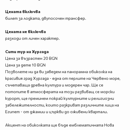
Цената включва
билет за лодката, двупосочен трансфер.
Цената не включва
разходи от личен характер.
Сити тур на Хургада
Цена за възрастен 20 BGN
Цена за дете 10 BGN
Позволете ни да ви заведем на панорамна обиколка на
красивия град Хургада - една от перлите на Червено море,
съчетаваща древна култура и модерен чар. Ще се
потопите в атмосферата на този развиващ се морски
курорт, ще преминем покрай културните и религиозни
забележителности, които разкриват различните лица на
Египет - от джамии и църкви до оживени квартали.
Акцент на обиколката ще бъде емблематичната Нова