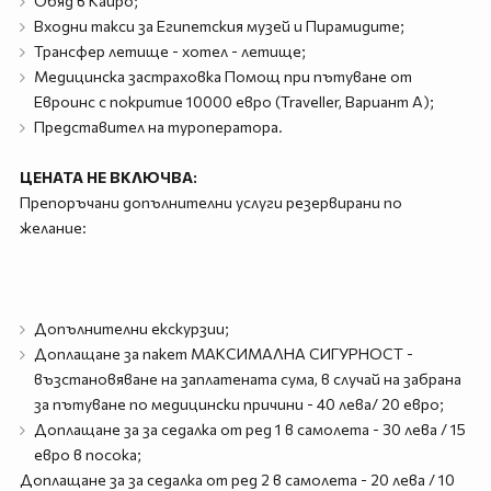
Обяд в Кайро;
Входни такси за Египетския музей и Пирамидите;
Трансфер летище - хотел - летище;
Медицинска застраховка Помощ при пътуване от
Евроинс с покритие 10000 евро (Traveller, Вариант А);
Представител на туроператора.
ЦЕНАТА НЕ ВКЛЮЧВА:
Препоръчани допълнителни услуги резервирани по
желание:
Допълнителни екскурзии;
Доплащане за пакет МАКСИМАЛНА СИГУРНОСТ -
възстановяване на заплатената сума, в случай на забрана
за пътуване по медицински причини - 40 лева/ 20 евро;
Доплащане за за седалка от ред 1 в самолета - 30 лева / 15
евро в посока;
Доплащане за за седалка от ред 2 в самолета - 20 лева / 10