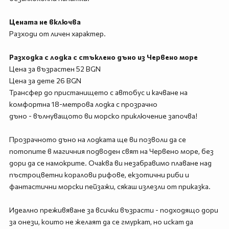
Цената не включва
Разходи от личен характер.
Разходка с лодка с стъклено дъно из Червено море
Цена за възрастен 52 BGN
Цена за дете 26 BGN
Трансфер до пристанището с автобус и качване на
комфортна 18-метрова лодка с прозрачно
дъно - вълнуващото ви морско приключение започва!
Прозрачното дъно на лодката ще ви позволи да се
потопите в магичния подводен свят на Червено море, без
дори да се намокрите. Очаква ви незабравимо плаване над
пъстроцветни коралови рифове, екзотични риби и
фантастични морски пейзажи, сякаш излезли от приказка.
Идеално преживяване за всички възрасти - подходящо дори
за онези, които не желаят да се гмуркат, но искат да