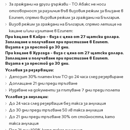
За граждани на други държави - ТО Абакс не носи
отговорност за различия във визовия режим за влизане в
Египет, спрямо визовия режим за граждани на България.
Визов режим за граждани на България, спрямо летище на
кацане и/или излитане в Египет:
При кацане в Кайро - виза с цена от 27 щатски долара.
Заплащане и получаване при пристигане в Египет.
Визата е за престой до 30 дни.
При кацане в Хургада - виза с цена от 27 щатски долара.
Заплащане и получаване при пристигане в Египет.
Визата е за престой до 30 дни.
Условия за резервации:
Депозит 30% платен към ТО до 24 часа след резервиране
Доплащане 21 дни преди тръгване
Издаване на документи за пътуване 7 дни преди полета
Условия за анулации:
До 24 часа след резервация без такса за анулация
До 30 дни преди тръгване 50 лв такса анулация
До 21 дни преди тръгване 30% от стойността, като
такса анулация
Под 21 дни 100% като такса анулация