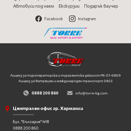
Автобуси под наем
Екскурзии
Подарък ваучер
Facebook
Instagram
Лиценз за туроператорска и турагентска дейност
PK-01-6869
Лиценз за вътрешен и международен транспорт 0463
0888 200 860
info@torre-bg.com
Централен офис гр. Харманли
Бул. "България" №8
0888 200 860