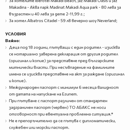
За хотелите Iberotel Makadi Beach, Jaz Makadi Oasis и Jaz
Makadina - Аква парк Madinat Makadi Aqua park - 80 лева за
възрастен и 40 лева за дете 2-11,99 г.;
За хотел Albatros Citadel - 59 лв вечерно шоу Neverland;
УСЛОВИЯ
Важно:
Деца под 18 години, пътуващи с един родител - изисква
се нотариално заверена декларация от другия родител
(оригинал и копие) за представяне пред българските
митнически власти. При несъвпадение на фамилните
имена се изисква представяне на акт за раждане (оригинал
и копие).
Международен паспорт с минимум 6 месеца валидност
от датата на напускане на Египет.
При пътуване с паспорт различен от стандартен
задграничен паспорт (червен) ТО АБАКС не носи
отговорност при евентуална проблемна ситуация.*
Не е препоръчително да се пътува с дипломатически,
служебен или морски паспорт.