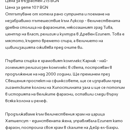
Цена за възрастен 215 BGN
Цена за дете 107 BGN
Отпътуване от хотела рано сутринта и поемане на
незабравимо пътешествие към Луксор - величествената
древна столица на фараоните, някогашният град Тива,
център на власт, религия и култура в Древен Египет. Това е
мястото, където времето спира, а величието на
цивилизацията оживява пред очите ви.
Първата спирка е храмовият комплекс Карнак - най-
големият религиозен комплекс в света, построяван в
продължение на над 2000 години. Ще преминем през
Свещения проспект на сфинксовете, ще се изправим пред
гигантските колони на Хипостилната зала и ще се потопим
в историята на великите фараони, оставили следи върху
всяка колона и релеф.
Продължаваме към величествения храм на царица
Хатшепсут - единствената жена, управлявала Египет като
фараон, построила своя храм в скалите на Дейр ел-Бахри.