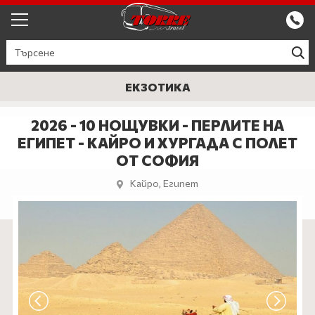
ЕКСКУРЗИИ ОТ ПЛОВДИВ
КРУИЗИ
ЕКЗОТИКА
Круизи
ПРОМО
2026 - 10 НОЩУВКИ - ПЕРЛИТЕ НА
ЕГИПЕТ - КАЙРО И ХУРГАДА С ПОЛЕТ
Круизи с водач
БЪЛГАРИЯ
ОТ СОФИЯ
ЕВРОПА
Кайро, Египет
ГЪРЦИЯ
ТУРЦИЯ
СЕПТЕМВРИЙСКИ ПРАЗНИЦИ
ПОЧИВКИ В ТУРЦИЯ 2026