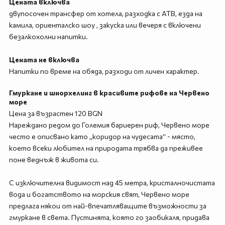
Цената включва
двупосочен трансфер от хотела, разходка с АТВ, езда на
камила, ориенталско шоу , закуска или вечеря с включени
безалкохолни напитки.
Цената не включва
Напитки по време на обяда, разходи от личен характер.
Гмуркане и шнорхелинг в красивите рифове на Червено
море
Цена за възрастен 120 BGN
Нареждано редом до Големия бариерен риф, Червено море
често е описвано като „коридор на чудесата“ - място,
което всеки любител на природата трябва да преживее
поне веднъж в живота си.
С изключителна видимост над 45 метра, кристалночистата
вода и богатството на морския свят, Червено море
предлага някои от най-впечатляващите възможности за
гмуркане в света. Пустинята, която го заобикаля, придава