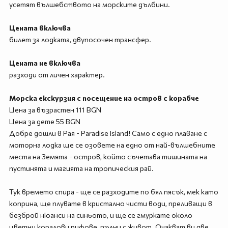
усетят вълшебството на морските дълбини.
Цената включва
билет за лодката, двупосочен трансфер.
Цената не включва
разходи от личен характер.
Морска екскурзия с посещение на остров с корабче
Цена за възрастен 111 BGN
Цена за дете 55 BGN
Добре дошли в Рая - Paradise Island! Само с едно плаване с
моторна лодка ще се озовете на едно от най-вълшебните
места на Земята - остров, който съчетава тишината на
пустинята и магията на тропическия рай.
Тук времето спира - ще се разходите по бял пясък, мек като
коприна, ще плувате в кристално чисти води, преливащи в
безброй нюанси на синьото, и ще се гмуркате около
цветни коралови рифове, пълни с живот. Очакват ви две