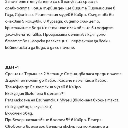
Започнете пътуването си с вълнуваща среща с
древността – още първия ден ще видите Пирамидите в
Гиза, Сфинкса и Египетския музей в Кайро. След това ви
очакват 9 нощувки в Хургада, където слънцето,
кристалните води и пясъчните плажове ще ви подарят
заслужена почивка. Програмата съчетава културно
богатство и морска релаксация – перфектна за всеки,
който иска и да види, и да си почине.
ДЕН -1
Среща на Терминал 2 Летище София, два часа преди полета.
Директен полет до Кайро. Кацане на летище Кайро.
Трансфер до Египетския музей в Кайро.
Екскурзия включена в цената*:
Разглеждане на Египетския Музей (включена входна такса,
екскурзовод и слушалки)
Включен обяд.
Привечер настаняване в хотел 5* в Кайро. Вечеря.
Свободно време или вечерни екскурзии по желание и