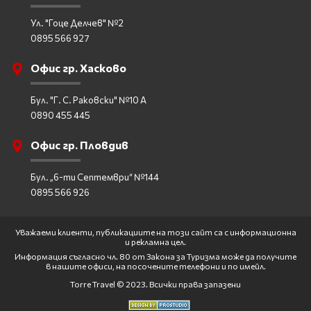
Ул. "Гоце Делчев" №2
0895 566 927
Офис гр. Хасково
Бул. "Г. С. Раковски" №10 А
0890 455 445
Офис гр. Пловдив
Бул. „6-ти Септември“ №144
0895 566 926
Уважаеми клиенти, публикациите на този сайт са с информационна
и рекламна цел.
Информация съгласно чл. 80 от Закона за Туризма може да получите
в нашите офиси, на посочените телефони и по имейл.
Torre Travel © 2023. Всички права запазени