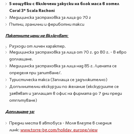
5 нощувки с включени закуски на блок маса в хотел
Coral 3* Scala Rachoni
Медицинска застраховка за лица до 70 г
Пътни, гранични и фериботни такси
Пакетните цени не включват:
Разходи от личен характер.
Медицинска застраховка за лица от 70 г. до 80 г. - 8 евро
доплащане.
Медицинска застраховка за лица над 85 г. /цената се
определя при запитване/.
Туристическа такса (Заплаща се задължително)
Допълнителни екскурзии по желание (екскурзиите се
заявяват и заплащат в офис на фирмата до 7 дни преди
отпътуване)
Доплащане за:
Предни места в автобуса - Моля влезте в следния
линк:
www.torre-bg.com/holiday_europe/view