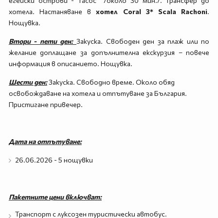
егейски острови - Тасос /около 30 мин./. Трансфер до
хотела. Настаняване в
хотел Coral 3* Scala Rachoni
.
Нощувка.
Втори - пети ден:
Закуска. Свободен ден за плаж или по
желание доплащане за допълнителна екскурзия – повече
информация в описанието. Нощувка.
Шести ден:
Закуска. Свободно време. Около обяд
освобождаване на хотела и отпътуване за България.
Пристигане привечер.
Дата на отпътуване:
26.06.2026 - 5 нощувки
Пакетните цени включват:
Транспорт с луксозен туристически автобус.