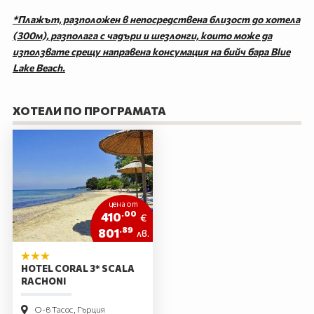
*Плажът, разположен в непосредствена близост до хотела
(300м), разполага с чадъри и шезлонги, които може да
използвате срещу направена консумация на бийч бара Blue
Lake Beach.
ХОТЕЛИ ПО ПРОГРАМАТА
цена от
.00
410
€
.89
801
лв.
HOTEL CORAL 3* SCALA
RACHONI
О-в Тасос, Гърция