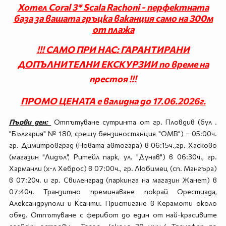
Хотел Coral 3* Scala Rachoni - перфектната
база за вашата гръцка ваканция само на 300м
от плажа
!!! САМО ПРИ НАС: ГАРАНТИРАНИ
ДОПЪЛНИТЕЛНИ ЕКСКУРЗИИ по време на
престоя !!!
ПРОМО ЦЕНАТА е валидна до 17.06.2026г.
Първи ден:
Отпътуване сутринта от гр. Пловдив (бул .
"България" № 180, срещу бензиностанция "ОМВ") – 05:00ч.
гр. Димитровград (Новата автогара) в 06:15ч.,гр. Хасково
(магазин "Лидъл", Ритейл парк, ул. "Дунав") в 06:30ч., гр.
Харманли (х-л Хеброс) в 07:00ч., гр. Любимец (сп. Мангъра)
в 07:20ч. и гр. Свиленград (паркинга на магазин Жанет) в
07:40ч. Транзитно преминаване покрай Орестиада,
Александруполи и Ксанти. Пристигане в Керамоти около
обяд. Отпътуване с ферибот до един от най-красивите