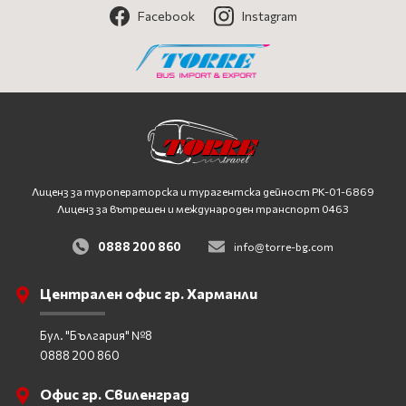
Facebook
Instagram
Лиценз за туроператорска и турагентска дейност
PK-01-6869
Лиценз за вътрешен и международен транспорт 0463
0888 200 860
info@torre-bg.com
Централен офис гр. Харманли
Бул. "България" №8
0888 200 860
Офис гр. Свиленград