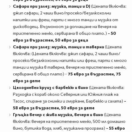
Сафари при залез: музика, танци и DJ
(Цената включва:
джип сафари, 2 чаши вино/просеко/безалкохолни
напитки или фреш, парти с много танци и музика от
дисководещ. Възмоност за доплащане на вечеря на
тристепенно меню, сервирана в общо плато.)
-
50
евро за възрастен, 50 евро за деца
Сафари при залез: музика, танци и таверна
(Цената
включва: (Цената включва: джип сафари, 2 чаши вино/
просеко/безалкохолни напитки или фреш, парти с много
танци и музика в таверна, вечеря на тристепенно меню,
сервирана в общо плато) -
75 евро за възрастен, 75
евро за дете
Целодневен круиз с барбекю и вино
(Цената включва:
Разходка с кораб около Северния или Южния плаж на
Тасос, спиране за снимки и гмуркане, Барбекю и салата)
-
58 евро за възрастен, 50 евро за дете
Гръцка вечер с жива музика, вечеря и вино
(Цената
включва: вечеря на тристепенно меню, 500 мл домашно
вино, бутилка вода, хляб, музикална програма)
- 55 евро