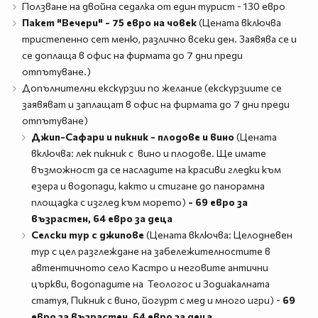
Ползване на двойна седалка от един турист - 130 евро
Пакет "Вечери" - 75 евро на човек
(Цената включва
тристепенно сет меню, различно всеки ден. Заявява се и
се доплаща в офис на фирмата до 7 дни преди
отпътуване.)
Допълнителни екскурзии по желание (екскурзиите се
заявяват и заплащат в офис на фирмата до 7 дни преди
отпътуване)
Джип-Сафари и пикник - плодове и вино
(Цената
включва: лек пикник с вино и плодове. Ще имате
възможност да се насладите на красиви гледки към
езера и водопади, както и стигане до панорамна
площадка с изглед към морето)
- 69 евро за
възрастен, 64 евро за деца
Селски тур с джипове
(Цената включва: Целодневен
тур с цел разглеждане на забележителностите в
автентичното село Кастро и неговите антични
църкви, водопадите на Теологос и Зодиакалната
статуя, Пикник с вино, йогурт с мед и много игри) -
69
евро за възрастен, 64 евро за деца