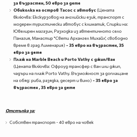
за възрастен, 50 евро за дете
Обиколка на остров Тасос с автобус
(Цената
включва: Екскурзовод на английски език, транспорт с
модерен туристически автобус с климатик, Спирки на:
Ювелирен магазин, Разходка из автентичното село
Панагия, Манастир "Свети Архангел Михайл', свободно
време в град Лименария)
- 35 евро на възрастен, 35
евро за дете
Плаж на Marble Beach и Porto Vathy с джип/ван
(Цената включва: Офроуд трансфер с ван или джип,
чадъри на плаж Porto Vathy. Възможност за доплащане
на обяд: риба, разядка, десерт и вино)
- 35 евро за
възрастен , 35 евро за дете
Отстъпка за:
Собствен транспорт - 40 евро на човек