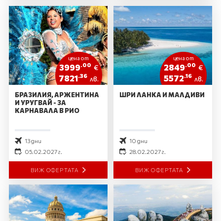
цена от
цена от
.00
.00
3999
2849
€
€
.36
.16
7821
5572
лв.
лв.
БРАЗИЛИЯ, АРЖЕНТИНА
ШРИ ЛАНКА И МАЛДИВИ
И УРУГВАЙ - ЗА
КАРНАВАЛА В РИО
13 дни
10 дни
05.02.2027 г.
28.02.2027 г.
ВИЖ ОФЕРТАТА
ВИЖ ОФЕРТАТА