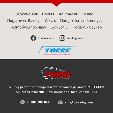
Документи
Новини
Контакти
За нас
Подаръчен ваучер
Услуги
Продажба на автобуси
Автобуси под наем
Екскурзии
Подарък ваучер
Facebook
Instagram
Лиценз за туроператорска и турагентска дейност
PK-01-6869
Лиценз за вътрешен и международен транспорт 0463
0888 200 860
info@torre-bg.com