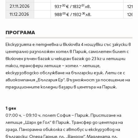
27.11.2026
.00
.61
.0
937
€ / 1832
лв.
1218
11.12.2026
.00
.36
.
988
€ / 1932
лв.
1269
ПРОГРАМА
Екскурзията е петдневна и включва 4 нощувки със закуски в
централно разположен хотел в Париж, самолетен билет с
включен ръчен багаж и чекиран багаж до 23 кг и летищни
такси, трансфери летище – хотел – летище,
екскурзоводско обслужване на български език. Лети се с
авиокомпания „България Ер”. Възможност за посещение на
традиционните коледни базари в центъра на Париж.
1 ден
07:00 ч. - 09:10 ч. полет София – Париж. Пристигане на
летище „Шарл де Гол” в Париж. Трансфер до центъра на
града. Панорамна обиколка с автобус и екскурзовод на
български: Опера Гарние, пл. „Вандом”, Мадлената, пл.