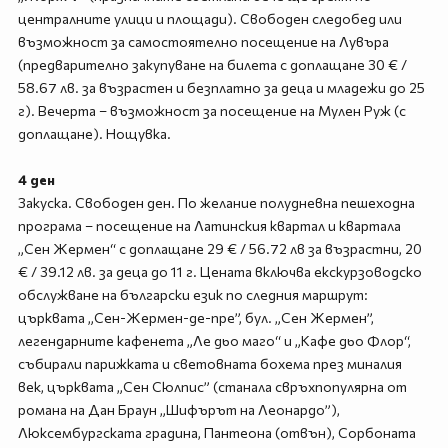
централните улици и площади). Свободен следобед или
възможност за самостоятелно посещение на Лувъра
(предварително закупуване на билета с доплащане 30 € /
58.67 лв. за възрастен и безплатно за деца и младежи до 25
г). Вечерта – възможност за посещение на Мулен Руж (с
доплащане). Нощувка.
4 ден
Закуска. Свободен ден. По желание полудневна пешеходна
програма – посещение на Латинския квартал и квартала
„Сен Жермен“ с доплащане 29 € / 56.72 лв за възрастни, 20
€ / 39.12 лв. за деца до 11 г. Цената включва екскурзоводско
обслужване на български език по следния маршрут:
църквата „Сен-Жермен-де-пре”, бул. „Сен Жермен”,
легендарните кафенета „Ле дьо маго“ и „Кафе дьо Флор“,
събирали парижката и световната бохема през миналия
век, църквата „Сен Сюлпис” (станала свръхпопулярна от
романа на Дан Браун „Шифърът на Леонардо”),
Люксембургската градина, Пантеона (отвън), Сорбоната