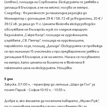
(отвън), площада на Сорбоната. Екскурзията се заявява и
заплаща в България, а не на място; ползва се метро.
Следобед - възможност за пешеходна разходка до
Монмартър с доплащане 29 € / 56.72 лв за възрастни, 20 € /
39.12 лв. за деца до 11 г. Цената включва екскурзоводско
обслужване на български език по следния маршрут:
базиликата „Сакре Кьор”, площада на художниците,
църквата „Св. Петър”, площада на художниците,
парижкото лозе, площад „Далида“. Екскурзията се провежда
се при минимум 15 участника и при предварителна заявка и
заплащане в България, а не на място. Налага се ползването
на метро, като цената на билета не е включена в
пакетната цена на екскурзията. Нощувка.
5 ден
Закуска. 07:00 ч. - трансфер до летище „Шарл де Гол” за
полет Париж - София 10:10 ч. - 13:55 ч.
Добре е, ако желаете да посетите кабарето „Мулен Руж“,
да си направите резервация при записването Ви за