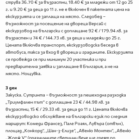
струва 36.70 € за възрастни, 18.40 € за младежи от 12 до 25
г. и 9.20 € за деца до 11 г. не е включен в пакетната цена на
екскурзията и се заплаща на място. Следобед –
възможност за посещение на двореца Версай с
екскурзовод на български с доплащане 92 € / 179.94 лв. за
възрастен и 74 € / 144.73 лв. за деца и младежи до 25 г.
Цената включва транспорт, екскурзоводска беседа в
автобуса, такса за вход в двореца и градините. Екскурзията
се провежда се при минимум 20 участника и при
предварителна заявка и заплащане в България, а не на
място. Нощувка.
3 ден
Закуска. Сутринта – възможност за пешеходна разходка
„Триумфален път“ с доплащане 23 € / 44.98 лв. за
възрастни, 15 € / 29.33 лв. за деца до 11 г. Цената включва
екскурзоводско обслужване на български език по следния
маршрут: Комеди Франсез, Пале Роаял, Лувъра (отвън),
площад „Конкорд”, „Шан-з-Елизе“, „Авеню Монтен“, „Авеню
„Жорж V“ (празничните светлини вече ще греят по