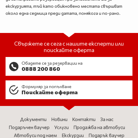
екскурзията, тъй като обикновено местата свършват
около една седмица преди датата, понякога и по-рано.
Свържете се сега с нашите експерти или
поискайте оферта
Обадете се за резервации на
0888 200 860
Формуляр за попълване
Поискайте оферта
Документи
Новини
Контакти
За нас
Подаръчен ваучер
Услуги
Продажба на автобуси
Автобуси под наем
Екскурзии
Подарък ваучер