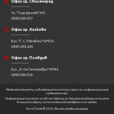
Офис гр. Свиленград
Ул. "Гоце Делчев" №2
0895 566 927
Офис гр. Хасково
Бул. "Г. С. Раковски" №10 А
0890 455 445
Офис гр. Пловдив
Бул. „6-ти Септември“ №144
0895 566 926
Уважаеми клиенти, публикациите на този сайт са с информационна
и рекламна цел.
Информация съгласно чл. 80 от Закона за Туризма може да получите
в нашите офиси, на посочените телефони и по имейл.
Torre Travel © 2023. Всички права запазени