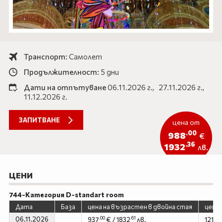
Айвалък
ЕКЗОТИКА
Кушадасъ
САМОЛЕТНИ ПРОГРАМИ
Дидим
ХОТЕЛИ В БЪЛГАРИЯ
Транспорт:
Самолет
Бодрум
Продължителност:
5 дни
ОЩЕ
Анталия
Дати на отпътуване
06.11.2026 г.,
27.11.2026 г.,
Документи
Новини
11.12.2026 г.
Контакти
За нас
ЗАПИТВАНЕ
Подаръчен ваучер
Услуги
цена от
.00
988
Продажба на автобуси
Автобуси под наем
€
.36
1932
лв.
Екскурзии
Подарък ваучер
ЦЕНИ
0888 200 860
Запитване
744-Категория D-standart room
Дата
База
цена на възрастен в двойна стая
цена 
ПОСЛЕДВАЙТЕ НИ
06.11.2026
.00
.61
.0
937
€ / 1832
лв.
1218