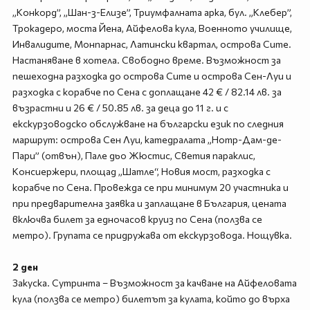
„Конкорд”, „Шан-з-Елизе”, Триумфалната арка, бул. „Клебер”,
Трокадеро, моста Йена, Айфелова кула, Военното училище,
Инвалидите, Монпарнас, Латински квартал, острова Сите.
Настаняване в хотела. Свободно време. Възможност за
пешеходна разходка до острова Сите и острова Сен-Луи и
разходка с корабче по Сена с доплащане 42 € / 82.14 лв. за
възрастни и 26 € / 50.85 лв. за деца до 11 г. и с
екскурзоводско обслужване на български език по следния
маршрут: острова Сен Луи, катедралата „Нотр-Дам-де-
Пари” (отвън), Пале дьо Жюстис, Светия параклис,
Консиержери, площад „Шатле“, Новия мост, разходка с
корабче по Сена. Провежда се при минимум 20 участника и
при предварителна заявка и заплащане в България, цената
включва билет за едночасов круиз по Сена (ползва се
метро). Групата се придружава от екскурзовода. Нощувка.
2 ден
Закуска. Сутринта – Възможност за качване на Айфеловата
кула (ползва се метро) билетът за кулата, който до върха