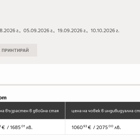
8.2026 г.,
05.09.2026 г.,
19.09.2026 г.,
10.10.2026 г.
ПРИНТИРАЙ
oom
 на възрастен в двойна стая
цена на човек в индивидуална с
3
.01
.93
.00
€ / 1685
лв.
1060
€ / 2075
лв.