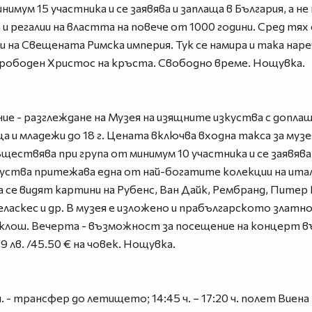
нимум 15 участника и се заявява и заплаща в България, а 
 регалии на властта на повече от 1000 години. Сред тях
и на Свещената Римска империя. Тук се намира и така наре
л прободен Христос на кръста. Свободно време. Нощувка.
ие - разглеждане на Музея на изящните изкуства с доплаща
деца и младежи до 18 г. Цената включва входна такса за муз
ствява при група от минимум 10 участника и се заявява и
уства притежава една от най-богатите колекции на итали
а се видят картини на Рубенс, Ван Дайк, Рембранд, Питер
еласкес и др. В музея е изложено и прабългарското злат
ош. Вечерта - възможност за посещение на концерт въ
 лв. /45.50 € на човек. Нощувка.
ч. - трансфер до летището; 14:45 ч. – 17:20 ч. полет Виена