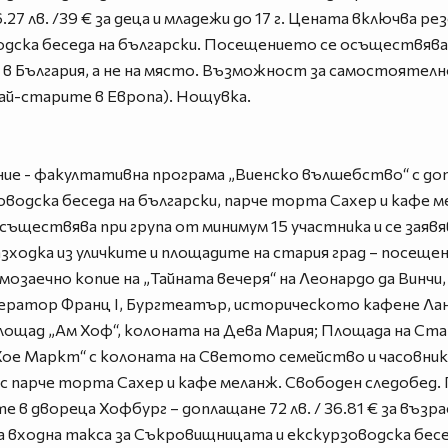
76.27 лв. /39 € за деца и младежи до 17 г. Цената включва р
дска беседа на български. Посещението се осъществява 
ща в България, а не на място. Възможност за самостоятел
най-старите в Европа). Нощувка.
ние - факултативна програма „Виенско вълшебство“ с допл
оводска беседа на български, парче торта Сахер и кафе 
ществява при група от минимум 15 участника и се заявява
зходка из уличките и площадите на стария град – посещ
мозаечно копие на „Тайната вечеря“ на Леонардо да Винчи
ератор Франц I, Бургтеатър, историческото кафене Лан
лощад „Ам Хоф“, колоната на Дева Мария; Площада на Ста
Хое Маркт“ с колоната на Светото семейство и часовник
с парче торта Сахер и кафе меланж. Свободен следобед. 
 двореца Хофбург – доплащане 72 лв. / 36.81 € за възрастн
ва входна такса за Съкровищницата и екскурзоводска бес