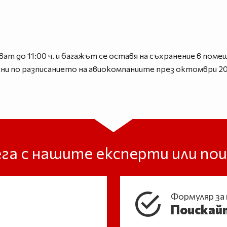
т до 11:00 ч. и багажът се оставя на съхранение в помещ
ни по разписанието на авиокомпаниите през октомври 20
га с нашите експерти или п
Формуляр за
Поискай