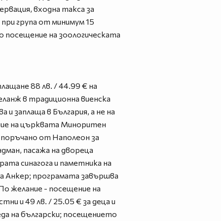
езервация, входна такса за
при група от минимум 15
но посещение на зоологическата
ащане 88 лв. / 44.99 € на
меланж в традиционна виенска
 и заплаща в България, а не на
ение на църквата Миноритен
, поръчано от Наполеон за
дман, пасажа на двореца
рата синагога и паметника на
а Анкер; програмата завършва
По желание - посещение на
и и 49 лв. / 25.05 € за деца и
еда на български; посещението