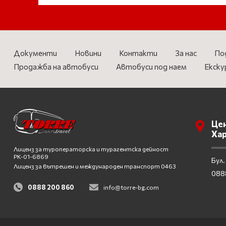
Документи
Новини
Контакти
За нас
По
Продажба на автобуси
Автобуси под наем
Екску
Цен
Ха
Лиценз за туроператорска и турагентска дейност
PK-01-6869
Бул.
Лиценз за вътрешен и международен транспорт 0463
088
0888 200 860
info@torre-bg.com