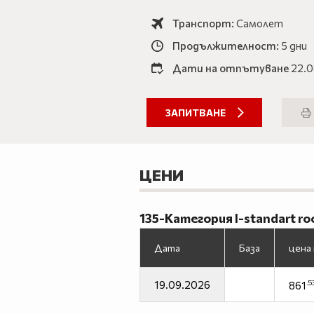
Транспорт:
Самолет
Продължителност:
5 дни
Дати на отпътуване
22.0
ЗАПИТВАНЕ
ЦЕНИ
135-Категория I-standart r
Дата
База
цена
.5
19.09.2026
861