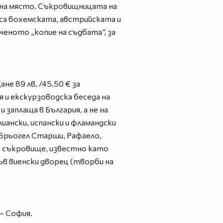
не на място. Съкровищницата на
 са бохемската, австрийската и
ченото „копие на съдбата”, за
не 89 лв. /45.50 € за
ея и екскурзоводска беседа на
 заплаща в България, а не на
ански, испански и фламандски
 Брьогел Старши, Рафаело,
но съкровище, известно като
в виенски дворец (творби на
 – София.