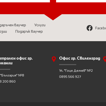
даръчен ваучер
Услуги
Faceb
рзии
Подарък ваучер
трален офис гр.
Офис гр. Свиленград
рманли
Ул. "Гоце Делчев" №2
 "България" №8
0895 566 927
8 200 860