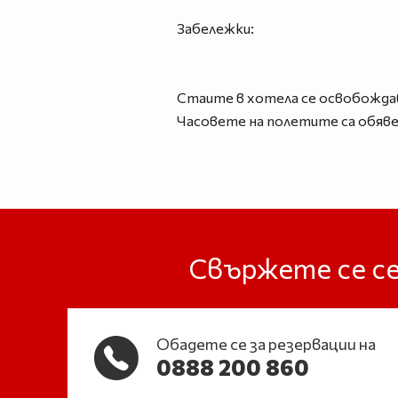
Забележки:
Стаите в хотела се освобождава
Часовете на полетите са обяве
Свържете се се
Обадете се за резервации на
0888 200 860