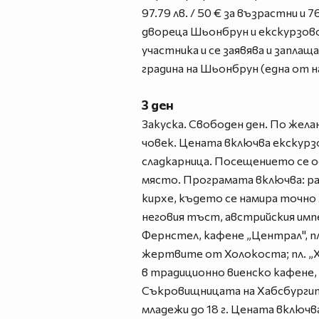
97.79 лв. / 50 € за възрастни и 
двореца Шьонбрун и екскурзово
участника и се заявява и запла
градина на Шьонбрун (една от 
3 ден
Закуска. Свободен ден. По жела
човек. Цената включва екскурз
сладкарница. Посещението се осъ
място. Програмата включва: ра
кирхе, където се намира точно 
неговия тъст, австрийския имп
Фернстел, кафене „Централ", п
жертвите от Холокоста; пл. „
в традиционно виенско кафене, 
Съкровищницата на Хабсбургите в
младежи до 18 г. Цената включ