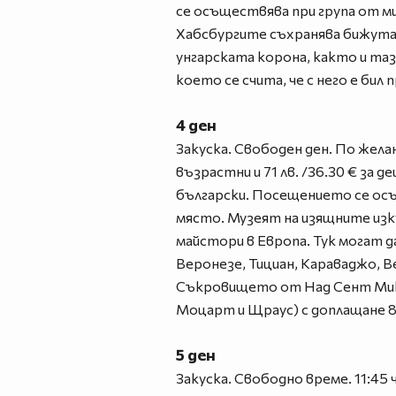
се осъществява при група от ми
Хабсбургите съхранява бижута и
унгарската корона, както и таз
което се счита, че с него е би
4 ден
Закуска. Свободен ден. По желан
възрастни и 71 лв. /36.30 € за 
български. Посещението се осъще
място. Музеят на изящните изк
майстори в Европа. Тук могат д
Веронезе, Тициан, Караваджо, В
Съкровището от Над Сент Микл
Моцарт и Щраус) с доплащане 89
5 ден
Закуска. Свободно време. 11:45 