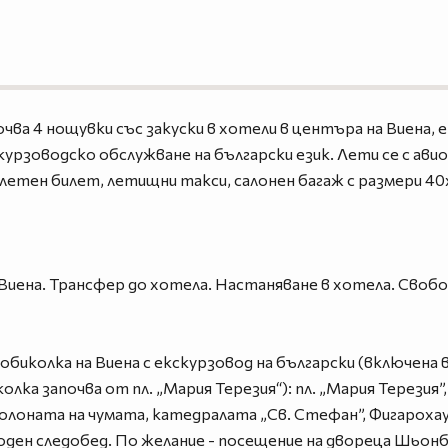
чва 4 нощувки със закуски в хотели в центъра на Виена, 
курзоводско обслужване на български език. Лети се с ави
етен билет, летищни такси, салонен багаж с размери 40x3
 – Виена. Трансфер до хотела. Настаняване в хотела. Сво
обиколка на Виена с екскурзовод на български (включена 
лка започва от пл. „Мария Терезия“): пл. „Мария Терезия
 Колоната на чумата, катедралата „Св. Стефан”, Фигароха
ен следобед. По желание - посещение на двореца Шьонб