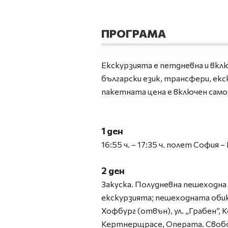
ПРОГРАМА
Екскурзията е петдневна и вклю
български език, трансфери, екс
пакетната цена е включен самол
1 ден
16:55 ч. – 17:35 ч. полет София
2 ден
Закуска. Полудневна пешеходна 
екскурзията; пешеходната обико
Хофбург (отвън), ул. „Грабен”,
Кертнерщрасе, Операта. Свобод