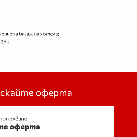
ение за багаж на хотела;
25 г.
оискайте оферта
 попълване
те оферта