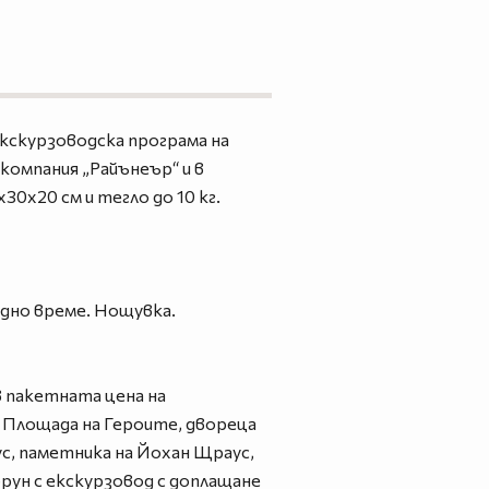
екскурзоводска програма на
окомпания „Райънеър“ и в
0x20 см и тегло до 10 кг.
бодно време. Нощувка.
в пакетната цена на
”, Площада на Героите, двореца
ус, паметника на Йохан Щраус,
рун с екскурзовод с доплащане