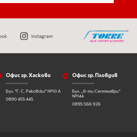
ook
Instagram
Офис гр. Хасково
Офис гр. Пловдив
Бул. "Г. С. Раковски" №10 А
Бул. „6-ти Септември“
№144
0890 455 445
0895 566 926