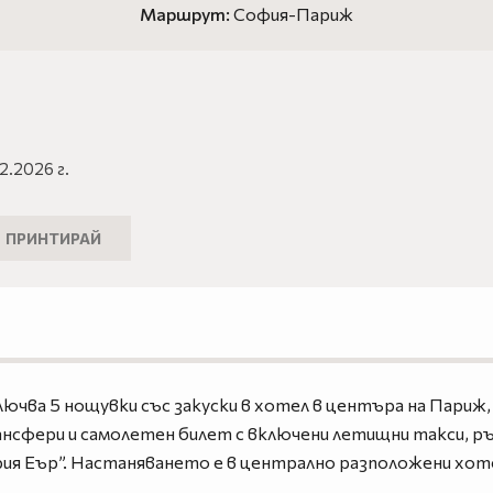
Маршрут:
София-Париж
2.2026 г.
ПРИНТИРАЙ
лючва 5 нощувки със закуски в хотел в центъра на Париж
ансфери и самолетен билет с включени летищни такси, ръч
ария Еър”. Настаняването е в централно разположени хотели