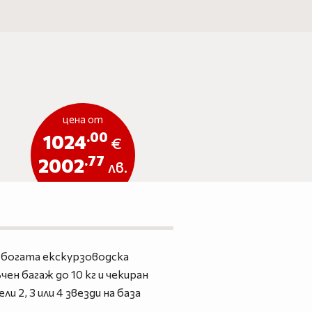
цена от
.00
1024
€
.77
2002
лв.
, богата екскурзоводска
ен багаж до 10 кг и чекиран
 2, 3 или 4 звезди на база