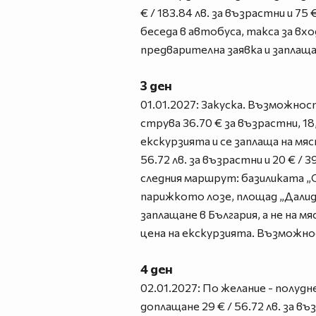
€ / 183.84 лв. за възрастни и 75
беседа в автобуса, такса за вх
предварителна заявка и заплаща
3 ден
01.01.2027: Закуска. Възможнос
струва 36.70 € за възрастни, 18,
екскурзията и се заплаща на м
56.72 лв. за възрастни и 20 € / 
следния маршрут: базиликата „
парижкото лозе, площад „Далида
заплащане в България, а не на 
цена на екскурзията. Възможно
4 ден
02.01.2027: По желание - полуд
доплащане 29 € / 56.72 лв. за въ