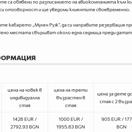
е са обявени по разписанието на авиокомпанията към юли
и отговорност и ще уведоми клиентите своевременно.
те кабарето „Мулен Руж“, да си направите резервация пр
ено местата свършват около една седмица преди датата,
ФОРМАЦИЯ
цена на човек в
цена на трети
цена за дете до 
индивидуална
възрастен в
стая с 2 възр
стая
стая
1428 EUR /
1000 EUR /
905 EUR / 17
2792.93 BGN
1955.83 BGN
BGN