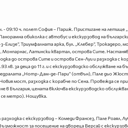
ч. - 09:10 ч. полет София – Париж. Пристигане на летище 
Панорамна обиколка с автобус и екскурзовод на български:
з-Елизе”, Триумфалната арка, бул. „Клебер”, Трокадеро, м
 Монпарнас, Латински квартал, острова Сите. Настаняв
ка до острова Сите и острова Сен-Луи и разходка с кора
6.93 лв. за деца до 11 г. и с екскурзоводско обслужване на 
тедралата „Нотр-Дам-де-Пари” (отвън), Пале дьо Жюсти
овия мост, разходка с корабче по Сена. Провежда се при
не в България, цената включва екскурзоводско обслужван
а се метро). Нощувка.
а разходка с екскурзовод – Комеди Франсез, Пале Роаял, Лу
Възможност за посещение на двореца Версай с екскурзово