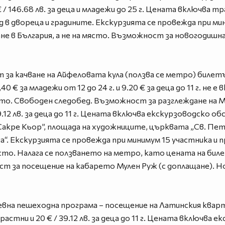
 € / 146.68 лв. за деца и младежи до 25 г. Цената включва
од в двореца и градините. Екскурзията се провежда при ми
не в България, а не на място. Възможност за новогодишна
т за качване на Айфеловата кула (ползва се метро) билет
40 € за младежи от 12 до 24 г. и 9.20 € за деца до 11 г. не 
ясто. Свободен следобед. Възможност за разглеждане на 
39.12 лв. за деца до 11 г. Цената включва екскурзоводско о
Сакре Кьор”, площада на художниците, църквата „Св. Пет
“. Екскурзията се провежда при минимум 15 участника и п
място. Налага се ползването на метро, като цената на бил
ст за посещение на кабарето Мулен Руж (с доплащане). Н
невна пешеходна програма – посещение на Латинския квар
зрастни и 20 € / 39.12 лв. за деца до 11 г. Цената включва