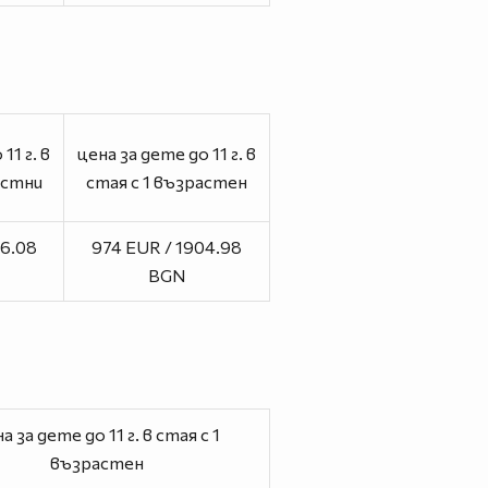
11 г. в
цена за дете до 11 г. в
астни
стая с 1 възрастен
56.08
974 EUR / 1904.98
BGN
а за дете до 11 г. в стая с 1
възрастен