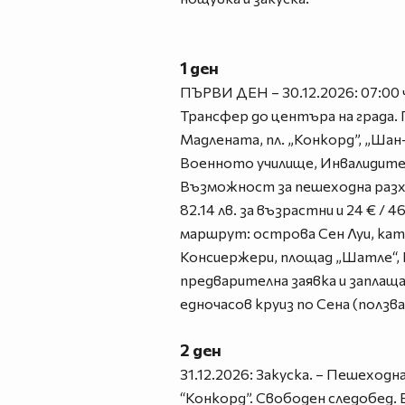
1 ден
ПЪРВИ ДЕН – 30.12.2026: 07:00 
Трансфер до центъра на града. 
Мадлената, пл. „Конкорд”, „Шан-
Военното училище, Инвалидите,
Възможност за пешеходна разход
82.14 лв. за възрастни и 24 € / 4
маршрут: острова Сен Луи, ка
Консиержери, площад „Шатле“, Н
предварителна заявка и заплаща
едночасов круиз по Сена (ползв
2 ден
31.12.2026: Закуска. – Пешеходн
“Конкорд”. Свободен следобед. 