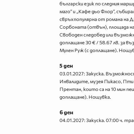
български език по следния мар
маго“ и „Кафе дьо Флор“, събир
свръхпопулярна от романа на Д
Сорбоната (отвън), площада на 
Свободен следобед или възможн
доплащане 30 € / 58.67 лв. за в
Мулен Руж (с доплащане). Нощув
5 ден
03.01.2027: Закуска. Възможнос
Инвалидите, музея Пикасо, Пти п
Прентан, които са на 10 мин п
доплащане). Нощувка.
6 ден
04.01.2027: Закуска. 07:00 ч. т