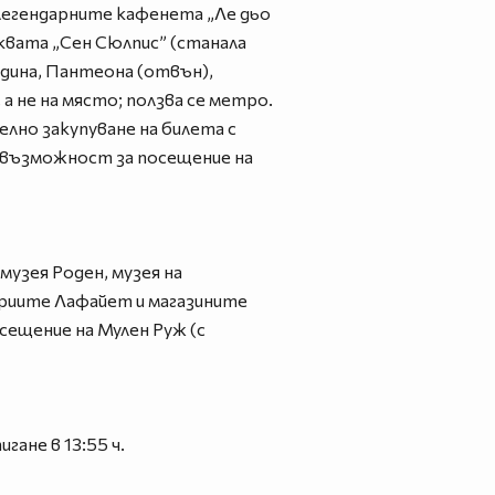
 легендарните кафенета „Ле дьо
рквата „Сен Сюлпис” (станала
дина, Пантеона (отвън),
а не на място; ползва се метро.
лно закупуване на билета с
 – възможност за посещение на
музея Роден, музея на
лериите Лафайет и магазините
сещение на Мулен Руж (с
гане в 13:55 ч.