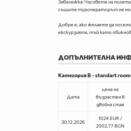
Забележка: Часовете на полетит
същите туроператорът не нос
Добре е, ако желаете да посети
екскурзията, тъй като обикнов
ДОПЪЛНИТЕЛНА ИН
Категория B - standart room
цена на
Дата
възрастен в
двойна стая
1024 EUR /
30.12.2026
2002.77 BGN