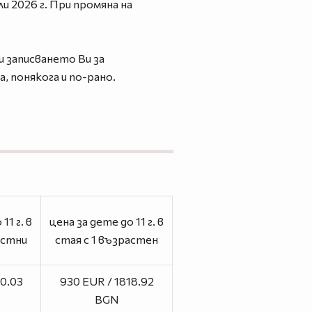
 2026 г. При промяна на
и записването Ви за
 понякога и по-рано.
11 г. в
цена за дете до 11 г. в
астни
стая с 1 възрастен
70.03
930 EUR / 1818.92
BGN