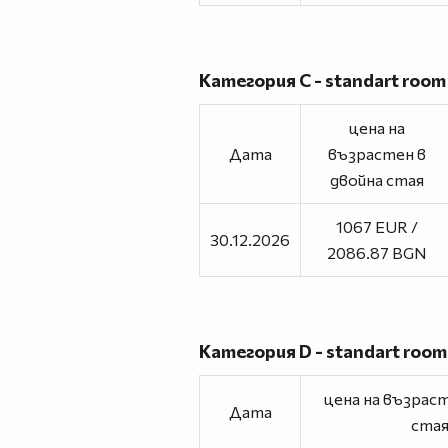
Категория C - standart room
цена на
Дата
възрастен в
двойна стая
1067 EUR /
30.12.2026
2086.87 BGN
Категория D - standart room
цена на възраст
Дата
ста