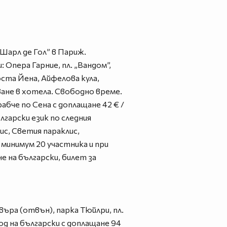
„Шарл де Гол” в Париж.
 Опера Гарние, пл. „Вандом”,
оста Йена, Айфелова кула,
ане в хотела. Свободно време.
бче по Сена с доплащане 42 € /
български език по следния
с, Светия параклис,
 минимум 20 участника и при
е на български, билет за
въра (отвън), парка Тюйлри, пл.
д на български с доплащане 94