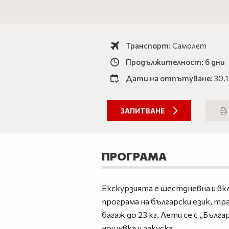
Транспорт:
Самолет
Продължителност: 6 дни
Дати на отпътуване:
30.1
ЗАПИТВАНЕ
ПРОГРАМА
Екскурзията е шестдневна и вк
програма на български език, тр
багаж до 23 кг. Лети се с „Бълг
нощувка и закуска.