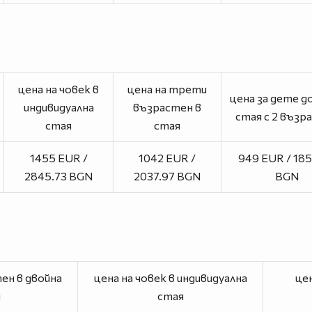
цена на човек в
цена на трети
цена за дете до 
индивидуална
възрастен в
стая с 2 възр
стая
стая
1455 EUR /
1042 EUR /
949 EUR / 18
2845.73 BGN
2037.97 BGN
BGN
ен в двойна
цена на човек в индивидуална
цен
я
стая