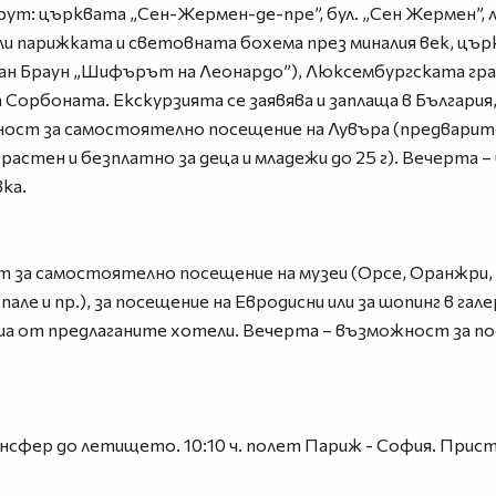
шрут: църквата „Сен-Жермен-де-пре”, бул. „Сен Жермен”,
али парижката и световната бохема през миналия век, цъ
ан Браун „Шифърът на Леонардо”), Люксембургската гра
Сорбоната. Екскурзията се заявява и заплаща в България, 
ост за самостоятелно посещение на Лувъра (предварите
ъзрастен и безплатно за деца и младежи до 25 г). Вечерта
ка.
т за самостоятелно посещение на музеи (Орсе, Оранжри, 
але и пр.), за посещение на Евродисни или за шопинг в га
еша от предлаганите хотели. Вечерта – възможност за по
рансфер до летището. 10:10 ч. полет Париж - София. Присти