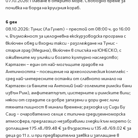
07.10.2026: Плаване в открито море. Свободно време за
почивка на борда на круизния кораб.
6 ден
08.10.2026: Тунис (Ла Гулет) – престой от 08:00 ч. до 16:00
ч. Възможност за целодневна екскурзоводска програма с
включен обяд и входни такси - разглеждане на Тунис -
стария град (Медина), включен в списъка на ЮНЕСКО, с
оживените му улички и богато културно наследство;
Картаген – един от най-могъщите градове на
Античността – посещение на археологическия комплекс -
сред най-интересните останки от славното минало на
Картаген са баните на Антоний (най-големите римски бани
извън Рим), амфитеатърът, цистерните и римските вили;
някои от сградите са добре запазени и дори днес личи
тяхната пищност в минали времена; разходка из Сиди Бу
Саид – очарователно селце с типична средиземноморска
атмосфера, предлагащо незабравими гледки към морето (с
доплащане 175 лв./89.48 € за възрастни и 135 лв./69.02 € за
деца до 11 г. и при предварителна заявка и заплащане в