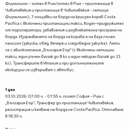
Фиумичино – хотел в Рим/хотел в Рим – пристанище в
Чивитавекия и пристанище в Чивитавекия - летище
Фиумичино), 7 нощувки на борда на круизен кораб Costa
Pacifica с включени пристанищни такси, водач–придружител
от туроператора, забавления и развлекателна програма на
борда. Изхранването на борда на кораба е на база пълен
пансион (закуска, обяд, вечеря и следобедна закуска). Лети
се с авиокомпания „България Еър" (с включени летищни
такси, един ръчен багаж до 8 кг и един чекиран багаж до 23
кг). Трансферите в Италия и при допълнителните
екскурзии се извършват с автобус.
1 ден
03.10.2026: 07:00 ч. - 07:55 ч. полет София – Рим с
„България Еър“. Трансфер до пристанище Чивитавекия,
регистрация и качване на борда на Costa Pacifica. Отплаване
в 18:30 ч.