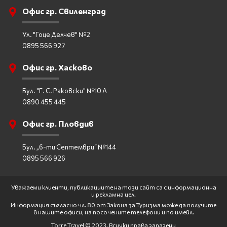
Офис гр. Свиленград
Ул. "Гоце Делчев" №2
0895 566 927
Офис гр. Хасково
Бул. "Г. С. Раковски" №10 А
0890 455 445
Офис гр. Пловдив
Бул. „6-ти Септември“ №144
0895 566 926
Уважаеми клиенти, публикациите на този сайт са с информационна
и рекламна цел.
Информация съгласно чл. 80 от Закона за Туризма може да получите
в нашите офиси, на посочените телефони и по имейл.
Torre Travel © 2023. Всички права запазени