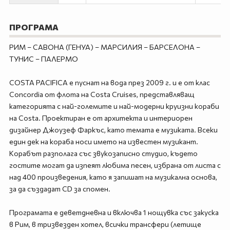
ПРОГРАМА
РИМ – САВОНА (ГЕНУА) – МАРСИЛИЯ – БАРСЕЛОНА –
ТУНИС – ПАЛЕРМО
COSTA PACIFICA е пуснат на вода през 2009 г. и е от клас
Concordia от флота на Costa Cruises, представляващ
категорията с най-големите и най-модерни круизни кораби
на Costa. Проектиран е от архитекта и интериорен
дизайнер Джоузеф Фаркъс, като темата е музиката. Всеки
един дек на кораба носи името на известен музикант.
Корабът разполага със звукозаписно студио, където
гостите могат да изпеят любима песен, избрана от листа с
над 400 произведения, като я запишат на музикална основа,
за да създадат CD за спомен.
Програмата е деветдневна и включва 1 нощувка със закуска
в Рим, в тризвезден хотел, всички трансфери (летище