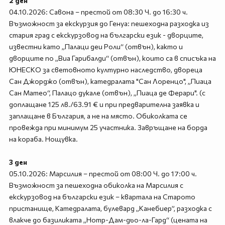
2 ден
04.10.2026: Савона – престой от 08:30 Ч. до 16:30 ч.
Възможност за екскурзия до Генуа: пешеходна разходка из
стария град с екскурзовод на български език - дворците,
известни като „Палаци деи Роли“ (отвън), както и
дворците по „Виа Гарибалди“ (отвън), които са в списъка на
ЮНЕСКО за световното културно наследство, двореца
Сан Джорджо (отвън), катедралата "Сан Лоренцо", „Пиаца
Сан Матео“, Палацо дукале (отвън), „Пиаца де Ферари". (с
доплащане 125 лв./63.91 € и при предварителна заявка и
заплащане в България, а не на място. Обиколката се
провежда при минимум 25 участника. Завръщане на борда
на кораба. Нощувка.
3 ден
05.10.2026: Марсилия – престой от 08:00 Ч. до 17:00 ч.
Възможност за пешеходна обиколка на Марсилия с
екскурзовод на български език – квартала на Старото
пристанище, Катедралата, булевард „Канебиер”, разходка с
влакче до базиликата „Нотр-Дам-дьо-ла-Гард“ (цената на