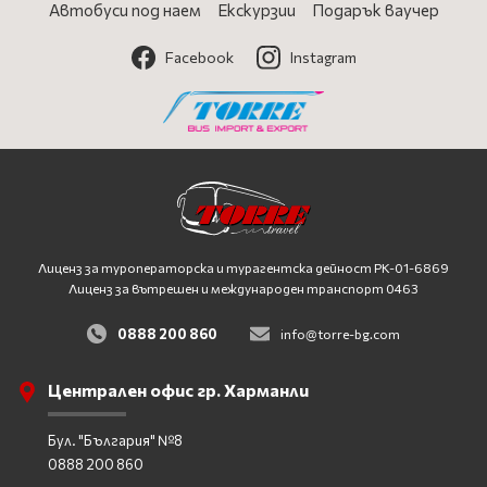
Автобуси под наем
Екскурзии
Подарък ваучер
Facebook
Instagram
Лиценз за туроператорска и турагентска дейност
PK-01-6869
Лиценз за вътрешен и международен транспорт 0463
0888 200 860
info@torre-bg.com
Централен офис гр. Харманли
Бул. "България" №8
0888 200 860