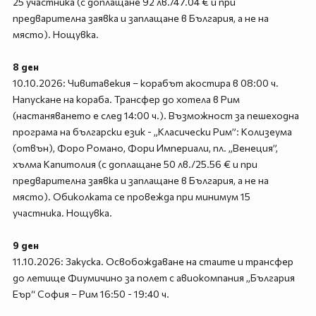
25 участника (с доплащане 92 лв./47.04 € и при
предварителна заявка и заплащане в България, а не на
място). Нощувка.
8 ден
10.10.2026: Чивитавекия – корабът акостира в 08:00 ч.
Напускане на кораба. Трансфер до хотела в Рим
(настаняването е след 14:00 ч.). Възможност за пешеходна
програма на български език - „Класически Рим”: Колизеума
(отвън), Форо Романо, Фори Империали, пл. „Венеция”,
хълма Капитолия (с доплащане 50 лв./25.56 € и при
предварителна заявка и заплащане в България, а не на
място). Обиколката се провежда при минимум 15
участника. Нощувка.
9 ден
11.10.2026: Закуска. Освобождаване на стаите и трансфер
до летище Фиумичино за полет с авиокомпания „България
Еър“ София – Рим 16:50 - 19:40 ч.