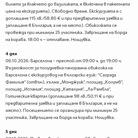
билета за влакчето до базиликата, е включена в пакетната
цена на екскурзията). Свободно време. Екскурзията е с
доплащане 115 лв./58.80 € и при предварителна заявка и
заплащане в България, а не на място). Обиколката се
провежда при минимум 25 участника. Завръщане на борда
на кораба. 18:00 ч – отплаване. Нощувка.
4 ден
06.10.2026: Барселона – престой от 09:00 ч. до 19:00 ч.
Възможност за полудневна панорамна обиколка на
Барселона с екскурзовод на български език: “Саграда
Фамилия” (отвън), хълма „Монджуик“, площад „Колумб”,
площад „Испания”, площад „Каталуня”, „Ла Рамбла”,
Готическия квартал (доплащане 98 лв./50.11 € и при
предварителна заявка и заплащане в България, а не на
място). Посещението се организира при минимум 25
участника. Завръщане на борда на кораба. Нощувка.
5 ден