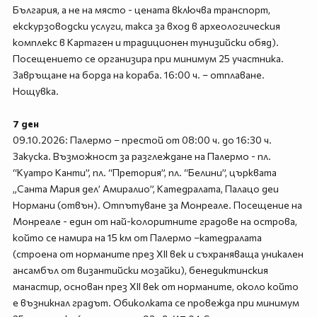
България, а не на място - цената включва транспорт,
екскурзоводски услуги, такса за вход в археологическия
комплекс в Картаген и традиционен тунизийски обяд).
Посещението се организира при минимум 25 участника.
Завръщане на борда на кораба. 16:00 ч. – отплаване.
Нощувка.
7 ден
09.10.2026: Палермо – престой от 08:00 ч. до 16:30 ч.
Закуска. Възможност за разглеждане на Палермо - пл.
“Куатро Канти”, пл. “Претория”, пл. “Белини”, църквата
„Санта Мария дел’ Амиралио”, Катедралата, Палацо деи
Нормани (отвън). Отпътуване за Монреале. Посещение на
Монреале - един от най-колоритните градове на острова,
който се намира на 15 км от Палермо –катедралата
(строена от норманите през XII век и съхраняваща уникален
ансамбъл от византийски мозайки), бенедиктинския
манастир, основан през XII век от норманите, около който
е възникнал градът. Обиколката се провежда при минимум