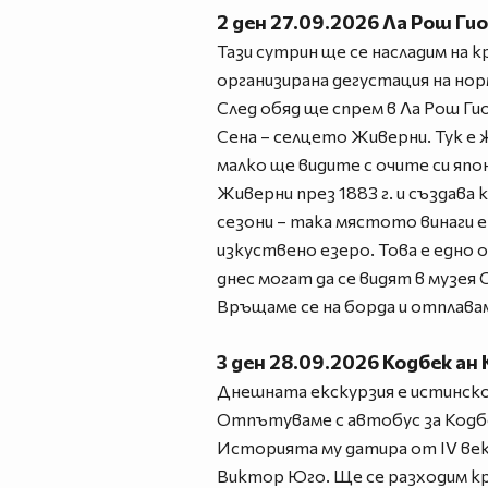
2 ден 27.09.2026 Ла Рош Ги
Тази сутрин ще се насладим на 
организирана дегустация на нор
След обяд ще спрем в Ла Рош Г
Сена – селцето Живерни. Тук е 
малко ще видите с очите си япо
Живерни през 1883 г. и създава
сезони – така мястото винаги е
изкуствено езеро. Това е едно 
днес могат да се видят в музея
Връщаме се на борда и отплава
3 ден 28.09.2026 Кодбек ан 
Днешната екскурзия е истинско
Отпътуваме с автобус за Кодбек
Историята му датира от IV век,
Виктор Юго. Ще се разходим кр