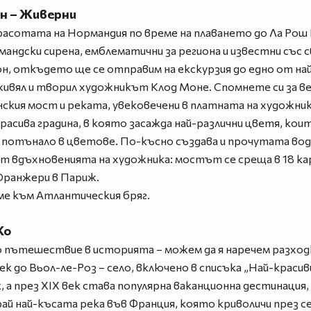
он – Живерни
красотата на Нормандия по време на плаването до Ла Рош 
мандски сирена, емблематични за региона и известни със 
ион, откъдето ще се отправим на екскурзия до едно от н
живял и творил художникът Клод Моне. Спомнете си за ве
нския мост и реката, увековечени в платната на художни
 красива градина, в която засажда най-различни цветя, к
 потънало в цветове. По-късно създава и прочутата водн
от вдъхновенията на художника: мостът се среща в 18 кар
 Оранжери в Париж.
ме към Атлантическия бряг.
Ко
 пътешествие в историята – можем да я наречем разход
 до Вьол-ле-Роз – село, включено в списъка „Най-красиви
 а през XIX век става популярна ваканционна дестинация
ай най-късата река във Франция, която криволичи през с