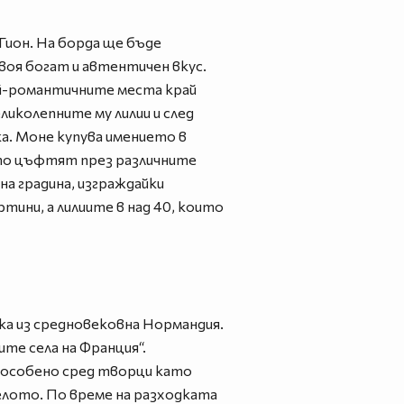
Гион. На борда ще бъде
своя богат и автентичен вкус.
ай-романтичните места край
ликолепните му лилии и след
ка. Моне купува имението в
оито цъфтят през различните
а градина, изграждайки
тини, а лилиите в над 40, които
ка из средновековна Нормандия.
те села на Франция“.
, особено сред творци като
елото. По време на разходката