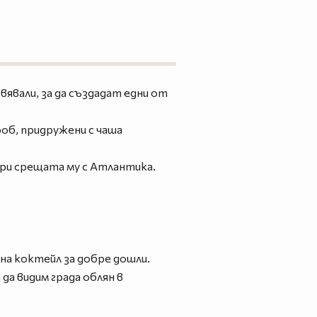
явали, за да създадат едни от
об, придружени с чаша
ри срещата му с Атлантика.
 на коктейл за добре дошли.
да видим града облян в