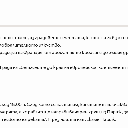
ионистите, из градовете и местата, които са ги вдъхнов
изобразителното изкуство.
диция на Франция, от ароматните кроасани до гъшия др
рада на светлините до края на европейския континент п
след 18.00 ч. След като се настаним, капитанът ни очаква
черята, а корабът ще направи вечерен круиз из Париж, за 
от нивото на реката/. През нощта напускаме Париж.