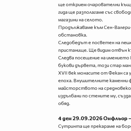
ще открием очарователни къщи с
гида ще разполагаме със свобод
магазини на селото.
Продължаваме към Сен-Валери-а
обстановка.
Следобедът е посветен на пеше
пристанище. Ще видим отвън къ
Следва посещение на имението К
букови дървета, този стар ман
XVII век монасите от Фекан са
епоха. Внушителните каменни ф
майсторството на средновеков
издълбани по стените му, създа
обяд.
4 ден 29.09.2026 Онфльор 
Сутринта ще прекараме на борд