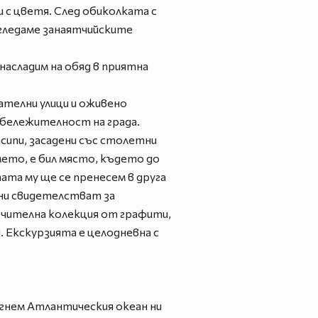
 с цветя. След обиколката с
азгледаме занаятчийските
асладим на обяд в приятна
ателни улици и оживено
абележителност на града.
сипи, засадени със столетни
мето, е бил място, където до
ата му ще се пренесем в друга
ини свидетелстват за
чителна колекция от графити,
. Екскурзията е целодневна с
игнем Атлантическия океан ни