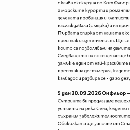
окачва екскурзия до Кот Фльори
в морските курорти и романтич
зелената провинция и златистит
наслаждавали (с мярка) и на про
Първата спирка от нашата екск
престиж и изтънченост. Ще се н
които са позволявали на дамите
Следващото ни посещение ще бъ
замък е един от най-красивите
престижна дестилерия, където
калвадос и разбира се - да го де
5 ден 30.09.2026 Онфльор –
Сутринта ви предлагаме пешеход
устието на река Сена, където т
съхранил забележителностите н
Обиколката ще започне от Стар