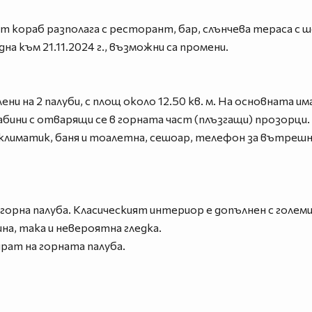
ят кораб разполага с ресторант, бар, слънчева тераса с ш
а към 21.11.2024 г., възможни са промени.
ни на 2 палуби, с площ около 12.50 кв. м. На основната и
абини с отварящи се в горната част (плъзгащи) прозорци.
 климатик, баня и тоалетна, сешоар, телефон за вътрешн
орна палуба. Класическият интериор е допълнен с голем
а, така и невероятна гледка.
рат на горната палуба.