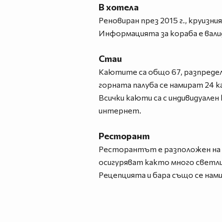
В хотела
Реновиран през 2015 г., круизни
Информацията за кораба е валидн
Стаи
Каютите са общо 67, разпределе
горната палуба се намират 24 к
Всички каюти са с индивидуален
интернет.
Ресторант
Ресторантът е разположен на г
осигуряват както много светлин
Рецепцията и бара също се нами