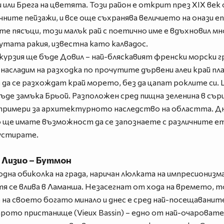
 или Брега на цветята. Този район е открит през XIX ве
ните пейзажи, и все още съхранява величието на онази е
е пясъци, този малък рай с поетично име е вдъхновил мн
чутата ракия, известна като калвадос.
урзия ще бъде Довил – най-бляскавият френски морски гр
асладим на разходка по прочутите дървени алеи край плажа
 да се разхождат край морето, без да цапат роклите си.
де замъка Брьой. Разположен сред пищна зеленина в сър
 примери за архитектурното наследство на областта. Дн
 ще имате възможност да се запознаете с различните е
густирате.
 Лизио – Бутмон
на обиколка на града, наричан люлката на импресионизма
я се влива в Ламанша. Незасегнат от хода на времето, т
а своето богато минало и днес е сред най-посещаваните
ото пристанище (Vieux Bassin) – едно от най-очаровате