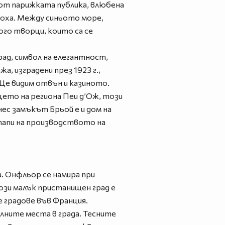
к от парижката публика, влюбена
поха. Между синьото море,
ого творци, които са се
ад, символ на елегантност,
, изградени през 1923 г.,
 Ще видим отвън и казиното.
цето на региона Пеи д’Ож, този
ес замъкът Брьой е и дом на
тапи на производството на
. Онфльор се намира при
ози малък пристанищен град е
 градове във Франция.
лните места в града. Тесните