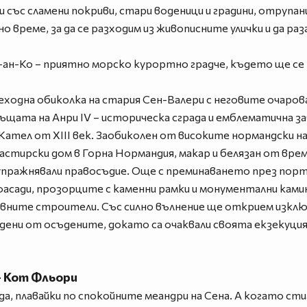
ъс сламени покриви, стари воденици и градини, отрупани
но време, за да се разходим из живописните улички и да р
н-Ко – приятно морско курортно градче, където ще се н
ходна обиколка на стария Сен-Валери с неговите очаров
щата на Анри IV – историческа сграда и емблематична з
ател от XIII век. Заобиколен от високите нормандски на
астирски дом в Горна Нормандия, макар и белязан от вре
 упражнявали правосъдие. Още с преминаването през порт
асади, прозорците с каменни рамки и монументални кам
ните строители. Със силно вълнение ще открием изклю
дени от осъдените, докато са очаквали своята екзекуция
– Кот Фльори
а, плавайки по спокойните меандри на Сена. А когато ст