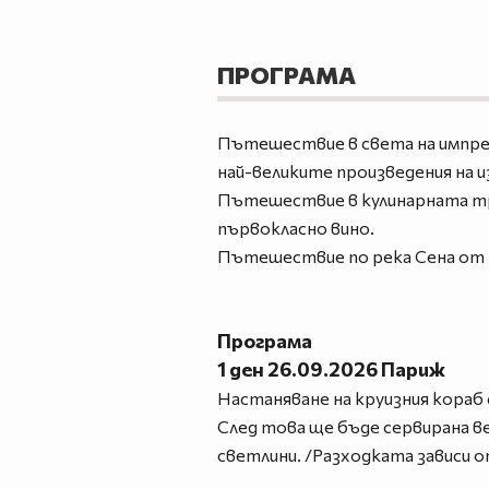
ПРОГРАМА
Пътешествие в света на импрес
най-великите произведения на 
Пътешествие в кулинарната тра
първокласно вино.
Пътешествие по река Сена от Г
Програма
1 ден 26.09.2026 Париж
Настаняване на круизния кораб 
След това ще бъде сервирана ве
светлини. /Разходката зависи 