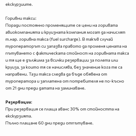
екскурзиите.
Горивни такси:
Поради постоянно променящите се цени на горивата
авиокомпанията и круизната компания могат да начислят
т.нар. горивна такса (fuel surcharge). В такъв случай
туроператорът си запазва правото да променя цената на
пътуването с фактическата стойност на горивната такса
и тя ще е дължима за всички резервации за полета или
круиза, за които тя се начислява, без значение кога те са
направени. Тази такса следва да бъде обявена от
туроператора и заплатена от потребителя не по-късно
от 21 дни преди датата на заминаване.
Резервации:
При резервация се плаща аванс 30% от стойността на
екскурзията.
Пълно плащане 60 дни преди отпътуване.