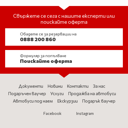
Свържете се сега с нашите експерти или
поискайте оферта
Обадете се за резервации на
0888 200 860
Формуляр за попълване
Поискайте оферта
Документи
Новини
Контакти
За нас
Подаръчен ваучер
Услуги
Продажба на автобуси
Автобуси под наем
Екскурзии
Подарък ваучер
Facebook
Instagram