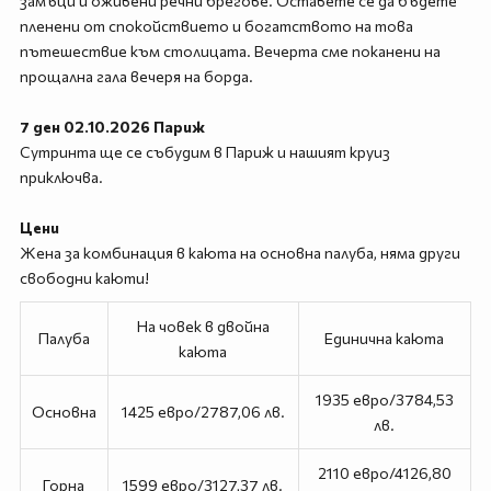
замъци и оживени речни брегове. Оставете се да бъдете
пленени от спокойствието и богатството на това
пътешествие към столицата. Вечерта сме поканени на
прощална гала вечеря на борда.
7 ден 02.10.2026 Париж
Сутринта ще се събудим в Париж и нашият круиз
приключва.
Цени
Жена за комбинация в каюта на основна палуба, няма други
свободни каюти!
На човек в двойна
Палуба
Единична каюта
каюта
1935 евро/3784,53
Основна
1425 евро/2787,06 лв.
лв.
2110 евро/4126,80
Горна
1599 евро/3127,37 лв.