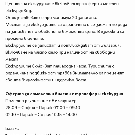
Цените на екскурзиите включват трансфери и местен
екскурзовод.
Осъществяват се при минимум 20 записани.
Местата за екскурзиите са ограничени и се заемат по реда
на записване по обявените в момента цени. Възможни са
промени в цените.
Екскурзиите се записват и потвърждават от България.
Включване на място само при наличност на свободни
места.
Екскурзиите включват пешеходна част. Туристите с
ограничена подвижност трябва внимателно да преценят
своите възможности и издръжливост.
Оферта за самолетни билети с трансфер и екскурзия
Полетно разписание с България ер
26.09 – София – Париж 07.00 – 09.10
02.10 – Париж – София 10.15 – 14.00
Багаж: