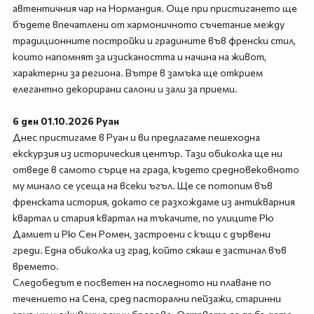
автентичния чар на Нормандия. Още при пристигането ще
бъдете впечатлени от хармоничното съчетание между
традиционните постройки и градините във френски стил,
които напомнят за изискаността и начина на живот,
характерни за региона. Вътре в замъка ще открием
елегантно декорирани салони и зали за приеми.
6 ден 01.10.2026 Руан
Днес пристигаме в Руан и ви предлагаме пешеходна
екскурзия из историческия център. Тази обиколка ще ни
отведе в самото сърце на града, където средновековното
му минало се усеща на всеки ъгъл. Ще се потопим във
френската история, докато се разхождаме из антикварния
квартал и стария квартал на тъкачите, по улиците Рю
Дамиет и Рю Сен Ромен, застроени с къщи с дървени
греди. Една обиколка из град, който сякаш е застинал във
времето.
Следобедът е посветен на последното ни плаване по
течението на Сена, сред пасторални пейзажи, старинни