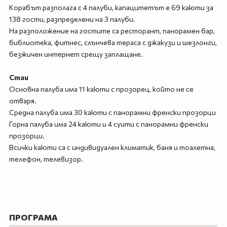
Корабът разполага с 4 палуби, капацитетът е 69 каюти за
138 гости, разпределени на 3 палуби.
На разположение на гостите са ресторант, панорамен бар,
библиотека, фитнес, слънчева тераса с джакузи и шезлонги,
безжичен интернет срещу заплащане.
Стаи
Основна палуба има 11 каюти с прозорец, който не се
отваря.
Средна палуба има 30 каюти с панорамни френски прозорци
Горна палуба има 24 каюти и 4 суити с панорамни френски
прозорци.
Всички каюти са с индивидуален климатик, баня и тоалетна,
телефон, телевизор.
ПРОГРАМА