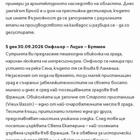
примери за архитектурното наследство на областта. Днес
замъкът Брьой е и дом на престижна дестилерия, където
ще имате възможност да се запознаете с различните
етапи на производството на калвадос и разбира се - да го
дегустирате.
5 ден 30.09.2026 Онфльор – Лизио – Бутмон
Сутринта ви предлагаме пешеходна обиколка на града,
наричан люлката на импресионизма. Онфльор се намира при
устието на река Сена, където тя се влива в Ламанша.
Незасегнат от хода на времето, този малък пристанищен
град е съхранил забележителностите на своето богато
минало и днес е сред най-посещаваните градове във
Франция. Обиколката ще започне от Старото пристанище
(Vieux Bassin) – едно от най-очарователните места в града.
Тесните къщи, притиснати плътно една до друга,
представляват наистина уникална гледка. След това ще
посетим църквата Света Екатерина – най-голямата
дървена църква във Франция. Тя е обявена за исторически
паметник през 1879 г. и е обект на задълбочени