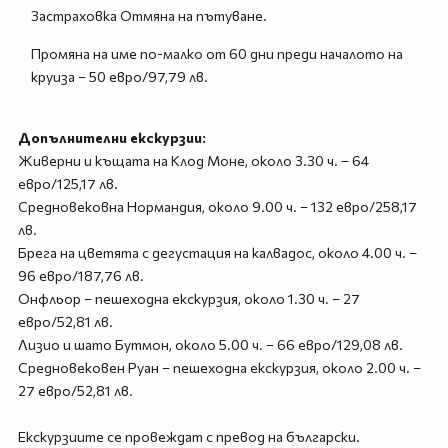
Застраховка Отмяна на пътуване.
Промяна на име по-малко от 60 дни преди началото на
круиза – 50 евро/97,79 лв.
Допълнителни екскурзии:
Живерни и къщата на Клод Моне, около 3.30 ч. – 64
евро/125,17 лв.
Средновековна Нормандия, около 9.00 ч. – 132 евро/258,17
лв.
Брега на цветята с дегустация на калвадос, около 4.00 ч. –
96 евро/187,76 лв.
Онфльор – пешеходна екскурзия, около 1.30 ч. – 27
евро/52,81 лв.
Лизио и шато Бутмон, около 5.00 ч. – 66 евро/129,08 лв.
Средновековен Руан – пешеходна екскурзия, около 2.00 ч. –
27 евро/52,81 лв.
Екскурзиите се провеждат с превод на български.