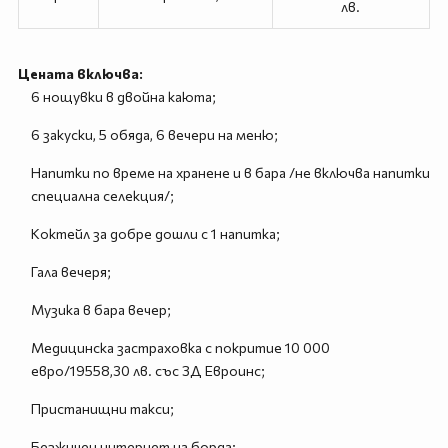
лв.
Цената включва:
6 нощувки в двойна каюта;
6 закуски, 5 обяда, 6 вечери на меню;
Напитки по време на хранене и в бара /не включва напитки
специална селекция/;
Коктейл за добре дошли с 1 напитка;
Гала вечеря;
Музика в бара вечер;
Медицинска застраховка с покритие 10 000
евро/19558,30 лв. със ЗД Евроинс;
Пристанищни такси;
Безжичен интернет на борда;