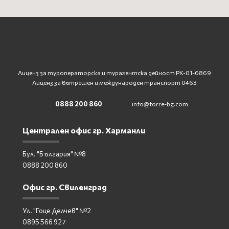
Лиценз за туроператорска и турагентска дейност
PK-01-6869
Лиценз за вътрешен и международен транспорт 0463
0888 200 860
info@torre-bg.com
Централен офис гр. Харманли
Бул. "България" №8
0888 200 860
Офис гр. Свиленград
Ул. "Гоце Делчев" №2
0895 566 927