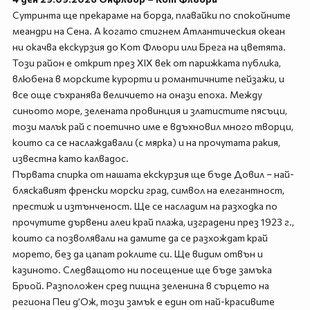
Сутринта ще прекараме на борда, плавайки по спокойните
меандри на Сена. А когато стигнем Атлантическия океан
ни окачва екскурзия до Кот Фльори или Брега на цветята.
Този район е открит през XIX век от парижката публика,
влюбена в морските курорти и романтичните пейзажи, и
все още съхранява величието на онази епоха. Между
синьото море, зелената провинция и златистите пясъци,
този малък рай с поетично име е вдъхновил много творци,
които са се наслаждавали (с мярка) и на прочутата ракия,
известна като калвадос.
Първата спирка от нашата екскурзия ще бъде Довил – най-
бляскавият френски морски град, символ на елегантност,
престиж и изтънченост. Ще се насладим на разходка по
прочутите дървени алеи край плажа, изградени през 1923 г.,
които са позволявали на дамите да се разхождат край
морето, без да цапат роклите си. Ще видим отвън и
казиното. Следващото ни посещение ще бъде замъка
Брьой. Разположен сред пищна зеленина в сърцето на
региона Пеи д’Ож, този замък е един от най-красивите