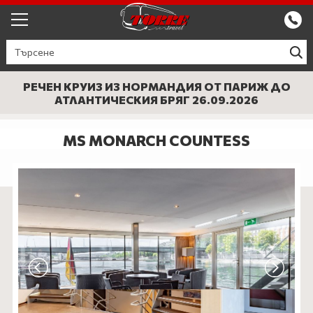
ЕКСКУРЗИИ ОТ ПЛОВДИВ
РЕЧЕН КРУИЗ ИЗ НОРМАНДИЯ ОТ ПАРИЖ ДО
КРУИЗИ
АТЛАНТИЧЕСКИЯ БРЯГ 26.09.2026
Круизи
ПРОМО
MS MONARCH COUNTESS
Круизи с водач
БЪЛГАРИЯ
ЕВРОПА
ГЪРЦИЯ
ТУРЦИЯ
СЕПТЕМВРИЙСКИ ПРАЗНИЦИ
ПОЧИВКИ В ТУРЦИЯ 2026