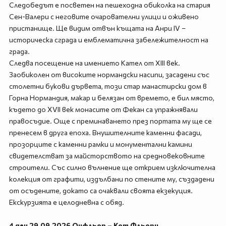
Следобедът е посветен на пешеходна обиколка на стария
Сен-Валери с неговите очарователни улици и оживено
пристанище. Ще видим отвън къщата на Анри IV –
историческа сграда и емблематична забележителност на
града.
Следва посещение на имението Кател от XIII век.
Заобиколен от високите нормандски насипи, засадени със
столетни букови дървета, този стар манастирски дом в
Горна Нормандия, макар и белязан от времето, е бил място,
където до XVII век монасите от Фекан са упражнявали
правосъдие. Още с преминаването през портата му ще се
пренесем в друга епоха. Внушителните каменни фасади,
прозорците с каменни рамки и монументални камини
свидетелстват за майсторството на средновековните
строители. Със силно вълнение ще открием изключителна
колекция от графити, издълбани по стените му, създадени
от осъдените, докато са очаквали своята екзекуция.
Екскурзията е целодневна с обяд.
4 ден 29.09.2026 Онфльор – Кот Фльори