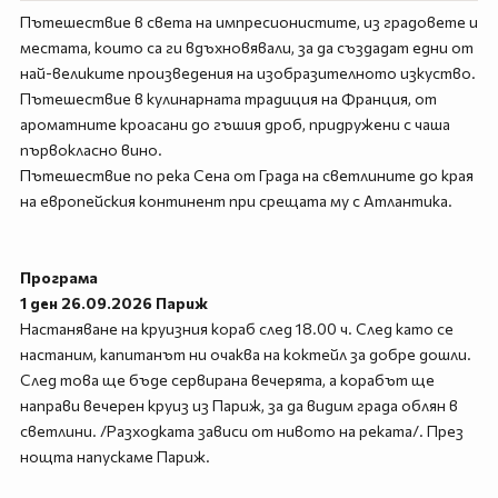
Пътешествие в света на импресионистите, из градовете и
местата, които са ги вдъхновявали, за да създадат едни от
най-великите произведения на изобразителното изкуство.
Пътешествие в кулинарната традиция на Франция, от
ароматните кроасани до гъшия дроб, придружени с чаша
първокласно вино.
Пътешествие по река Сена от Града на светлините до края
на европейския континент при срещата му с Атлантика.
Програма
1 ден 26.09.2026 Париж
Настаняване на круизния кораб след 18.00 ч. След като се
настаним, капитанът ни очаква на коктейл за добре дошли.
След това ще бъде сервирана вечерята, а корабът ще
направи вечерен круиз из Париж, за да видим града облян в
светлини. /Разходката зависи от нивото на реката/. През
нощта напускаме Париж.