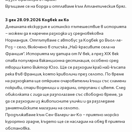
Връщаме се на борда и отплаваме към Атлантическия бряг.
3 ден 28.09.2026 Кодбек ан Ко
Днешната екскурзия е истинско пътешествие в историята
– можем да я наречем разходка из средновековна
Нормандия. Отпътуваме с автобус за Кодбек до Вьол-ле-
Роз – село, включено в списъка „Най-красивите села на
Франция“. Историята му датира от IV век, а през XIX век
става популярна ваканционна дестинация, особено сред
творци като Виктор Юго. Ще се разходим край най-късата
река във Франция, която криволичи през селото. По време
на разходката ще открием очарователни къщи със сламени
покриви, стари воденици и градини, отрупани с цветя. След
обиколката с гида ще разполагаме със свободно време, за
да се разходим из живописните улички и да разгледаме
занаятчийските магазини на селото.
Продължаваме към Сен-Валери-ан-Ко – приятно морско
курортно градче, където ще се насладим на обяд в приятна
обстановка.