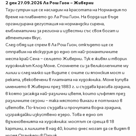
2 ден 27.09.2026 Ла Рош Гион – Живерни
Тази сутрин ще се насладим на красотата на Нормандия по
време на плаването до Ла Рош Гион. На борда ще бъде
организирана дегустация на нормандски сирена,
емблематични за региона и известни със своя богат и
автентичен вкус.
След обяд ще спрем в Ла Рош Гион, откъдето ще се
отправим на екскурзия до едно от най-романтичните
места край Сена – селцето Живерни. Тук е живял и творил
художникът Клод Моне. Спомнете си за великолепните му
лилии и след малко ще видите с очите си японския мост и
реката, увековечени в платната на художника. Моне купува
имението в Живерни през 1883 г. и създава красива градина,
в която засажда най-различни цветя, които цъфтят през
различните сезони – така мястото винаги е потънало в
цветове. По-късно създава и прочутата водна градина,
изграждайки изкуствено езеро. Това е едно от
вдъхновенията на художника: мостът се среща в 18
картини, а лилиите в над 40, които днес могат да се видят в
музея Оранжери в Париж.