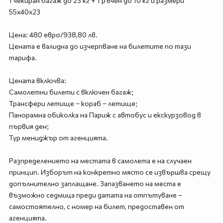
1 чекиран багаж до 23 кг + 1 ръчен до 10 кг и размери
55х40х23
Цена: 480 евро/938,80 лв.
Цената е валидна до изчерпване на билетите по тази
тарифа.
Цената включва:
Самолетни билети с включен багаж;
Трансфери летище – кораб – летище;
Панорамна обиколка на Париж с автобус и екскурзовод в
първия ден;
Тур мениджър от агенцията.
Разпределението на местата в самолета е на случаен
принцип. Изборът на конкретно място се извършва срещу
допълнително заплащане. Запазването на места е
възможно седмица преди датата на отпътуване –
самостоятелно, с номер на билет, предоставен от
агенцията.