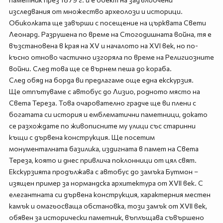
изследвания от множество археолози и историци.
Обиколката ще завърши с посещение на църквата Свети
Леонард. Разрушена по време на Стогодишната война, тя е
възстановена в края на XV и началото на XVI век, но по-
късно отново частично изгоряла по време на Религиозните
войни. След това ще се върнем пеша до кораба.
След обяд на борда ви предлагаме още една екскурзия.
Ще отпътуваме с автобус до Лизио, родното място на
Света Тереза. Това очарователно градче ще ви плени с
богатата си история и емблематични паметници, докато
се разхождате по живописните му улици със старинни
къщи с дървена конструкция. Ще посетим
монументалната базилика, издигната в памет на Света
Тереза, която и днес привлича поклонници от цял свят.
Екскурзията продължава с автобус до замъка Бутмон –
изящен пример за нормандска архитектура от XVII век. С
елегантната си дървена конструкция, характерния местен
камък и омагьосваща обстановка, този замък от XVII век,
обявен за исторически паметник, въплъщава съвършено