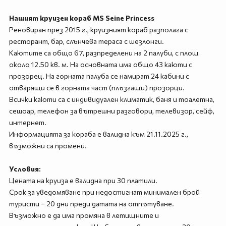
Нашият круизен кораб MS Seine Princess
Реновиран през 2015 г., круизният кораб разполага с
ресторант, бар, слънчева тераса с шезлонги.
Каютите са общо 67, разпределени на 2 палуби, с площ
около 12.50 кв. м. На основната има общо 43 каюти с
прозорец. На горната палуба се намират 24 кабини с
отварящи се в горната част (плъзгащи) прозорци.
Всички каюти са с индивидуален климатик, баня и тоалетна,
сешоар, телефон за вътрешни разговори, телевизор, сейф,
интернет.
Информацията за кораба е валидна към 21.11.2025 г.,
възможни са промени.
Условия:
Цената на круиза е валидна при 30 платили.
Срок за уведомяване при недостигнат минимален брой
туристи – 20 дни преди датата на отпътуване.
Възможно е да има промяна в летищните и