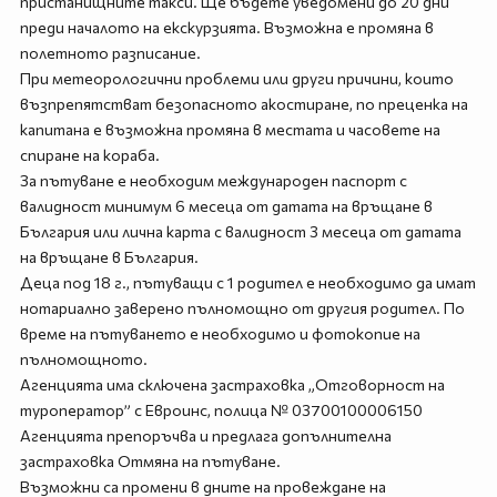
пристанищните такси. Ще бъдете уведомени до 20 дни
преди началото на екскурзията. Възможна е промяна в
полетното разписание.
При метеорологични проблеми или други причини, които
възпрепятстват безопасното акостиране, по преценка на
капитана е възможна промяна в местата и часовете на
спиране на кораба.
За пътуване е необходим международен паспорт с
валидност минимум 6 месеца от датата на връщане в
България или лична карта с валидност 3 месеца от датата
на връщане в България.
Деца под 18 г., пътуващи с 1 родител е необходимо да имат
нотариално заверено пълномощно от другия родител. По
време на пътуването е необходимо и фотокопие на
пълномощното.
Агенцията има сключена застраховка „Отговорност на
туроператор” с Евроинс, полица № 03700100006150
Агенцията препоръчва и предлага допълнителна
застраховка Отмяна на пътуване.
Възможни са промени в дните на провеждане на