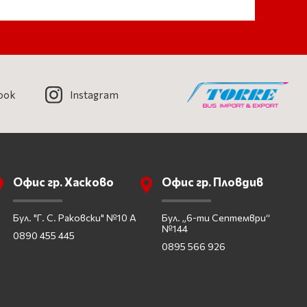
ook
Instagram
Офис гр. Хасково
Офис гр. Пловдив
Бул. "Г. С. Раковски" №10 А
Бул. „6-ти Септември“
№144
0890 455 445
0895 566 926