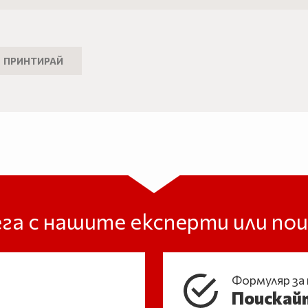
ПРИНТИРАЙ
га с нашите експерти или п
Формуляр за
Поискай