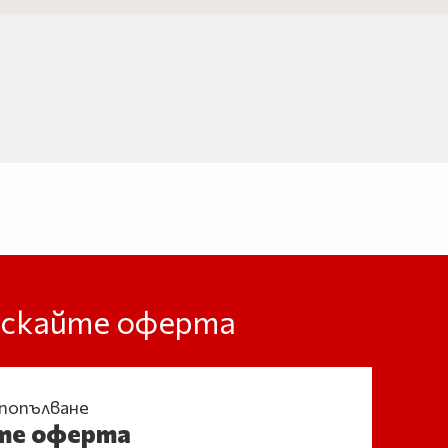
оискайте оферта
 попълване
те оферта