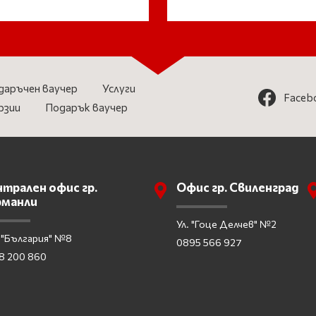
даръчен ваучер
Услуги
Faceb
рзии
Подарък ваучер
трален офис гр.
Офис гр. Свиленград
рманли
Ул. "Гоце Делчев" №2
 "България" №8
0895 566 927
8 200 860