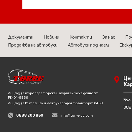
Документи
Новини
Контакти
За нас
По
Продажба на автобуси
Автобуси под наем
Екску
Цен
Ха
Лиценз за туроператорска и турагентска дейност
PK-01-6869
Бул.
Лиценз за вътрешен и международен транспорт 0463
088
0888 200 860
info@torre-bg.com