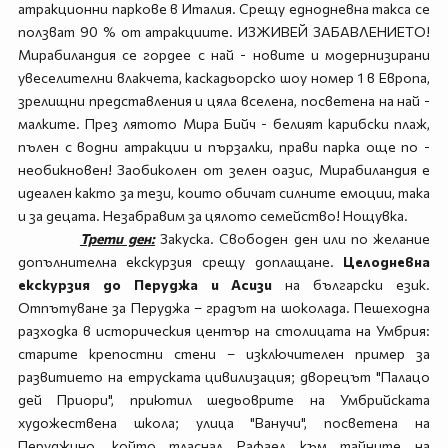
атракционни паркове в Италия. Срещу еднодневна такса се
ползват 90 % от атракциите. ИЗЖИВЕЙ ЗАБАВЛЕНИЕТО!
Мирабиландия се гордее с най - новите и модернизирани
увеселителни влакчета, каскадьорско шоу номер 1 в Европа,
зрелищни представления и цяла вселена, посветена на най -
малките. През лятото Мира Бийч - белият карибски плаж,
пълен с водни атракции и пързалки, прави парка още по -
необикновен! Заобиколен от зелен оазис, Мирабиландия е
идеален както за тези, които обичат силните емоции, така
и за децата. Незабравим за цялото семейство! Нощувка.
Трети ден:
Закуска. Свободен ден или по желание
допълнителна екскурзия срещу доплащане.
Целодневна
екскурзия до Перуджа и Асизи
на български език.
Отпътуване за Перуджа – градът на шоколада. Пешеходна
разходка в историческия център на столицата на Умбрия:
старите крепостни стени – изключителен пример за
развитието на етруската цивилизация; дворецът "Палацо
дей Приори", приютил шедьоврите на Умбрийската
художествена школа; улица "Ванучи", посветена на
Перуджино, който тласнал Рафаел към тайните на