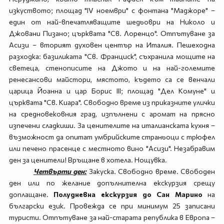
изкуството; площад "ІV ноември" с фонтана "Маджоре" –
един от най-впечатляващите шедьоври на Николо и
Джовани Пизано; църквата "Св. Лоренцо". Отпътуване за
Асизи – вторият духовен център на Италия. Пешеходна
разходка: базиликата "Св. Франциск", съхранила мощите на
светеца, стенописите на Джото и на най-големите
ренесансови майстори, мястото, където са се венчали
царица Йоанна и цар Борис III; площад "Дел Комуне" и
църквата "Св. Киара". Свободно време из приказните улички
на средновековния град, изпълнени с аромат на прясно
изпечени сладкиши. За ценителите на италианската кухня –
възможност да опитат умбрийските страньоци с трюфел
или печено прасенце с местното вино "Асизи". Незабравим
ден за ценители! Връщане в хотела. Нощувка.
Четвърти ден:
Закуска. Свободно време. Свободен
ден или по желание допълнителна екскурзия срещу
доплащане.
Полудневна екскурзия до Сан Марино
на
български език. Провежда се при минимум 25 записани
туристи. Отпътуване за най-старата република в Европа –