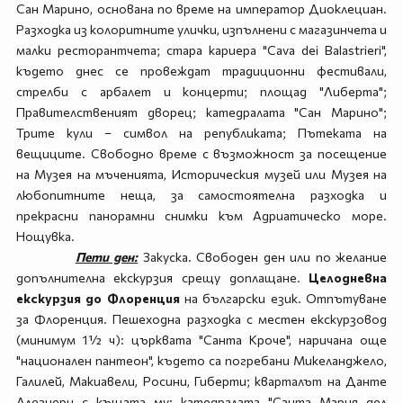
Сан Марино, основана по време на император Диоклециан.
Разходка из колоритните улички, изпълнени с магазинчета и
малки ресторантчета; стара кариера "Cava dei Balastrieri",
където днес се провеждат традиционни фестивали,
стрелби с арбалет и концерти; площад "Либерта";
Правителственият дворец; катедралата "Сан Марино";
Трите кули – символ на републиката; Пътеката на
вещиците. Свободно време с възможност за посещение
на Музея на мъченията, Историческия музей или Музея на
любопитните неща, за самостоятелна разходка и
прекрасни панорамни снимки към Адриатическо море.
Нощувка.
Пети ден:
Закуска. Свободен ден или по желание
допълнителна екскурзия срещу доплащане.
Целодневна
екскурзия до Флоренция
на български език. Отпътуване
за Флоренция. Пешеходна разходка с местен екскурзовод
(минимум 1½ ч): църквата "Санта Кроче", наричана още
"национален пантеон", където са погребани Микеланджело,
Галилей, Макиавели, Росини, Гиберти; кварталът на Данте
Алегиери с къщата му; катедралата "Санта Мария дел