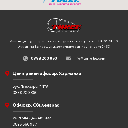
Лиценз за туроператорска и турагентска дейност
PK-01-6869
Лиценз за вътрешен и международен транспорт 0463
0888 200 860
info@torre-bg.com
Централен офис гр. Харманли
Бул. "България" №8
0888 200 860
Офис гр. Свиленград
Ул. "Гоце Делчев" №2
0895 566 927