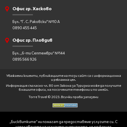
Офис гр. Хасково
Бул. "Г. С. Раковски" №10 А
0890 455 445
Офис гр. Пловдив
Бул. „6-ти Септември“ №144
0895 566 926
Уважаеми клиенти, публикациите на този сайт са с информационна
и рекламна цел.
Информация съгласно чл. 80 от Закона за Туризма може да получите
в нашите офиси, на посочените телефони и по имейл.
Torre Travel © 2023. Всички права запазени
„Бисквитките“ ни помагат да предоставяме услугите си. С
използването на услугите ни приемате, че можем да