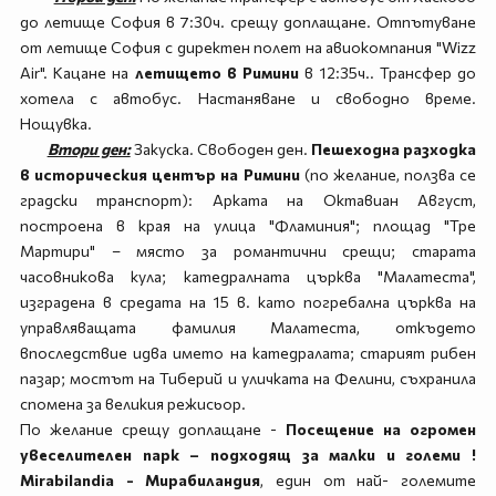
до летище София в 7:30ч. срещу доплащане. Отпътуване
от летище София с директен полет на авиокомпания "Wizz
Air". Кацане на
летището в Римини
в 12:35ч.. Трансфер до
хотела с автобус. Настаняване и свободно време.
Нощувка.
Втори ден:
Закуска. Свободен ден.
Пешеходна разходка
в историческия център на Римини
(по желание, ползва се
градски транспорт): Арката на Октавиан Август,
построена в края на улица "Фламиния"; площад "Тре
Мартири" – място за романтични срещи; старата
часовникова кула; катедралната църква "Малатеста",
изграденa в средата на 15 в. като погребална църква на
управляващата фамилия Малатеста, откъдето
впоследствие идва името на катедралата; старият рибен
пазар; мостът на Тиберий и уличката на Фелини, съхранила
спомена за великия режисьор.
По желание срещу доплащане -
Посещение на огромен
увеселителен парк – подходящ за малки и големи !
Mirabilandia - Мирабиландия
, един от най- големите