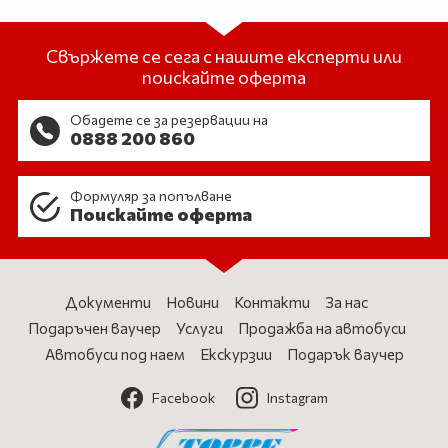
Свържете се сега с нашите експерти или
поискайте оферта
Обадете се за резервации на
0888 200 860
Формуляр за попълване
Поискайте оферта
Документи
Новини
Контакти
За нас
Подаръчен ваучер
Услуги
Продажба на автобуси
Автобуси под наем
Екскурзии
Подарък ваучер
Facebook
Instagram