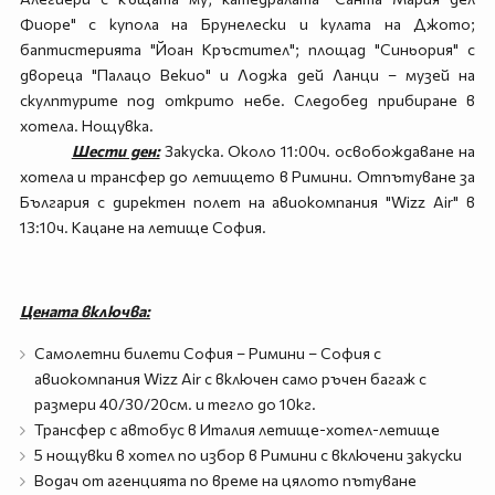
Фиоре" с купола на Брунелески и кулата на Джото;
баптистерията "Йоан Кръстител"; площад "Синьория" с
двореца "Палацо Векио" и Лоджа дей Ланци – музей на
скулптурите под открито небе. Следобед прибиране в
хотела. Нощувка.
Шести ден:
Закуска. Около 11:00ч. освобождаване на
хотела и трансфер до летището в Римини. Отпътуване за
България с директен полет на авиокомпания "Wizz Air" в
13:10ч. Кацане на летище София.
Цената включва:
Самолетни билети София – Римини – София с
авиокомпания Wizz Air с включен само ръчен багаж с
размери 40/30/20см. и тегло до 10кг.
Трансфер с автобус в Италия летище-хотел-летище
5 нощувки в хотел по избор в Римини с включени закуски
Водач от агенцията по време на цялото пътуване