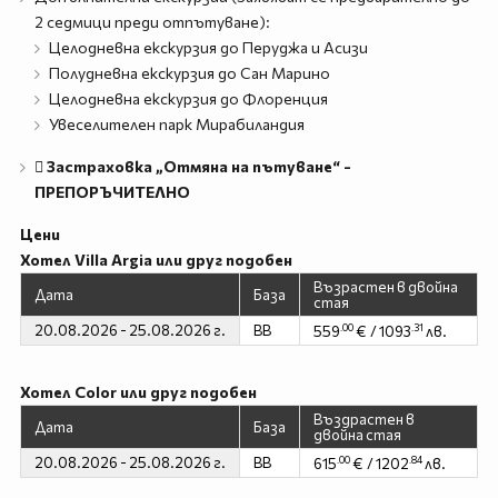
2 седмици преди отпътуване):
Целодневна екскурзия до Перуджа и Асизи
Полудневна екскурзия до Сан Марино
Целодневна екскурзия до Флоренция
Увеселителен парк Мирабиландия
 Застраховка „Отмяна на пътуване“ -
ПРЕПОРЪЧИТЕЛНО
Цени
Хотел Villa Argia или друг подобен
Възрастен в двойна
Дата
База
стая
20.08.2026 - 25.08.2026 г.
BB
.00
.31
559
€ / 1093
лв.
Хотел Color или друг подобен
Въздрастен в
Дата
База
двойна стая
20.08.2026 - 25.08.2026 г.
BB
.00
.84
615
€ / 1202
лв.