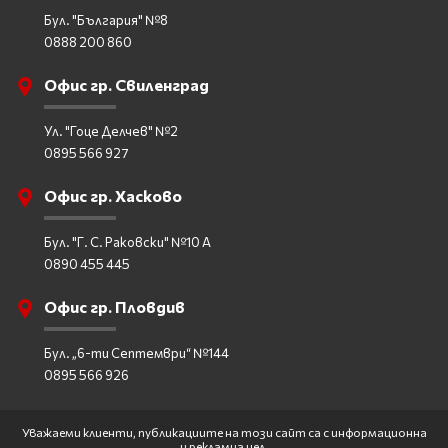
Бул. "България" №8
0888 200 860
Офис гр. Свиленград
Ул. "Гоце Делчев" №2
0895 566 927
Офис гр. Хасково
Бул. "Г. С. Раковски" №10 А
0890 455 445
Офис гр. Пловдив
Бул. „6-ти Септември“ №144
0895 566 926
Уважаеми клиенти, публикациите на този сайт са с информационна
и рекламна цел.