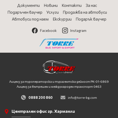
Документи
Новини
Контакти
За нас
Подаръчен ваучер
Услуги
Продажба на автобуси
Автобуси под наем
Екскурзии
Подарък ваучер
Facebook
Instagram
Лиценз за туроператорска и турагентска дейност
PK-01-6869
Лиценз за вътрешен и международен транспорт 0463
0888 200 860
info@torre-bg.com
Централен офис гр. Харманли