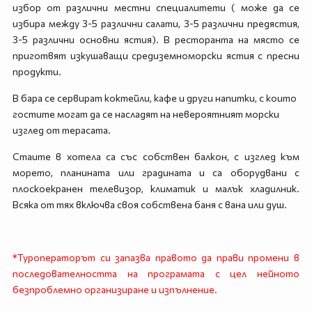
избор от различни местни специалитети ( може да се
избира между 3-5 различни салати, 3-5 различни предястия,
3-5 различни основни ястия). В ресторанта на място се
приготвят изкушaващи средиземноморски ястия с пресни
продукти.
В бара се сервират коктейли, кафе и други напитки, с които
гостите могат да се насладят на невероятният морски
изглед от терасата.
Стаите в хотела са със собствен балкон, с изглед към
морето, планината или градината и са оборудвани с
плоскоекранен телевизор, климатик и малък хладилник.
Всяка от тях включва своя собствена баня с вана или душ.
*Туроператорът си запазва правото да прави промени в
последователността на програмата с цел нейното
безпроблемно организиране и изпълнение.