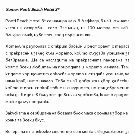
Хотел Ponti Beach Hotel 3*
Ponti Beach Hotel 3* се намира на о-в Лефкада, в най-южната
част на острова - село Василики, на 100 метра от най-
близкия плаж, известен сред сърфистите.
Хотелът разполага с открит басейн и ресторант с тераса
с прекрасен изглед към морето, който създава усещане за
безвремие. Ще се насладите на прекрасната панорама, за
която всеки любител на природата и морето мечтае. Там,
където хоризонтът докосва морето и създава усещане, че
няма край, нито начало. Това е най-добрият избор за всеки,
който търси спокойствие и сигурност, но същевременно
иска да бъде и в близост до всички удобства, които градът
може да му предложи.
Закуската е сервирана на богата блок маса с голям избор на
храна за всеки вкус.
Вечерята е на няколко степенно сет меню с възможност за