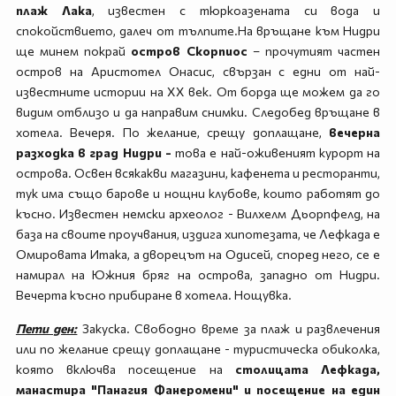
плаж Лака
, известен с тюркоазената си вода и
спокойствието, далеч от тълпите.На връщане към Нидри
ще минем покрай
остров Скорпиос
– прочутият частен
остров на Аристотел Онасис, свързан с едни от най-
известните истории на ХХ век. От борда ще можем да го
видим отблизо и да направим снимки. Следобед връщане в
хотела. Вечеря. По желание, срещу доплащане,
вечерна
разходка в град Нидри -
това е най-оживеният курорт на
острова. Освен всякакви магазини, кафенета и ресторанти,
тук има също барове и нощни клубове, които работят до
късно. Известен немски археолог - Вилхелм Дьорпфелд, на
база на своите проучвания, издига хипотезата, че Лефкада е
Омировата Итака, а дворецът на Одисей, според него, се е
намирал на Южния бряг на острова, западно от Нидри.
Вечерта късно прибиране в хотела. Нощувка.
Пети ден:
Закуска. Свободно време за плаж и развлечения
или по желание срещу доплащане - туристическа обиколка,
която включва посещение на
столицата Лефкада,
манастира "Панагия Фанеромени" и посещение на един