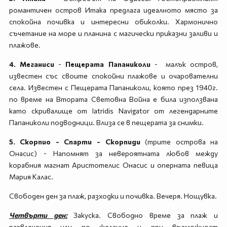
романтичен остров Итака предлага идеалното място за
спокойна почивка и интересни обиколки. Хармонично
съчетание на море и планина с магически приказни заливи и
плажове.
4. Меганиси
-
Пещерата Папаниколи
- малък остров,
известен със своите спокойни плажове и очарователни
села. Известен с Пещерата Папаниколи, която през 1940г.
по време на Втората Световна Война е била използвана
като скривалище от Iatridis Navigator от легендарните
Папаниколи подводници. Влиза се в пещерата за снимки.
5. Скорпио - Спарти - Скорпиди
(трите острова на
Онасис) - Напомнят за невероятната любов между
корабния магнат Аристотелис Онасис и оперната певица
Мария Калас.
Свободен ден за плаж, разходки и почивка. Вечеря. Нощувка.
Четвърти ден:
Закуска. Свободно време за плаж и
развлечения или по желание и при възможност