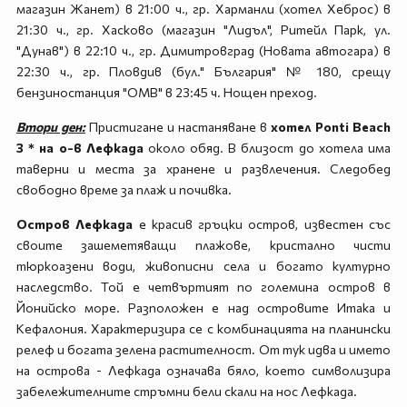
магазин Жанет) в 21:00 ч., гр. Харманли (хотел Хеброс) в
21:30 ч., гр. Хасково (магазин "Лидъл", Ритейл Парк, ул.
"Дунав") в 22:10 ч., гр. Димитровград (Новата автогара) в
22:30 ч., гр. Пловдив (бул." България" № 180, срещу
бензиностанция "ОМВ" в 23:45 ч. Нощен преход.
Втори ден:
Пристигане и настаняване в
хотел Ponti Beach
3 * на о-в Лефкада
около обяд. В близост до хотела има
таверни и места за хранене и развлечения. Следобед
свободно време за плаж и почивка.
Остров Лефкада
е красив гръцки остров, известен със
своите зашеметяващи плажове, кристално чисти
тюркоазени води, живописни села и богато културно
наследство. Той е четвъртият по големина остров в
Йонийско море. Разположен е над островите Итака и
Кефалония. Характеризира се с комбинацията на планински
релеф и богата зелена растителност. От тук идва и името
на острова - Лефкада означава бяло, което символизира
забележителните стръмни бели скали на нос Лефкада.