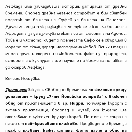
Лефкада има завладяваща история, датираща от древни
времена. Според древна легенда островът е бил сватбен
подарък от бащата на Орфей за бащата на Пенелопа.
Други легенди пък разказват, че тук се е къпала богинята
Афродита, за да излекува мъката си от смъртта на Адонис.
Това е и мястото, където поетесата Сафо се е хвърлила в
морето от скала, заради несподелена любов. Всички тези и
много други интересни и любопитни факти за природата,
историята и културата ще научите по време на почивката
до остров Лефкада.
Вечеря. Нощувка.
Трети ден:
Закуска. Свободно време или
по желание срещу
доплащане - круиз „7-те Йонийски острова“ с включен
обяд
от пристанището в
гр
.
Нидри
, популярен курорт с
яхтено пристанище, водопад и музей, от където ще
отплаваме с луксозен круизен кораб. По пътя се спира на
някои от
най–красивите плажове
. Предвидено е време за
плаж и плуване, кафе, шопинг, фото паузи и обяд на