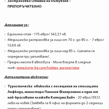
Застраховка Отмяна на пътуване -
ПРЕПОРЪЧИТЕЛНО
Доплащане за :
Единична стая - 175 евро/ 342,27 лв.
Медицинска застраховка за лица от 70 г. до 85 г. - 7 евро/
13,69 лв.
Медицинска застраховка за лица над 85 г. /цената се
определя при запитване/.
Предни места в автобуса - Моля влезте в следния
линк:
www.torre-bg.com/holiday_europe/view
Допълнителни екскурзии:
Туристическа обиколка с посещение на столицата
Лефкада, манастира Панагия Фанеромени и един от
най-красивите плажове Катизма Бийч
- 20 евро/39,12
лева на човек (Заявява се в офис на фирмата до 2 седмици
преди отпътуване).