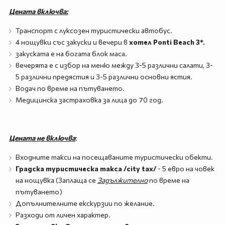
Цената включва:
Транспорт с луксозен туристически автобус.
4 нощувки със закуски и вечери в
хотел Ponti Beach 3*.
закуската е на богата блок маса.
вечерята е с избор на меню между 3-5 различни салати, 3-
5 различни предястия и 3-5 различни основни ястия.
Водач по време на пътуването.
Медицинска застраховка за лица до 70 год.
Цената не включва
:
Входните такси на посещаваните туристически обекти.
Градска туристическа такса /city tax/
- 5 евро на човек
на нощувка (Заплаща се
Задължително
по време на
пътуването)
Допълнителните екскурзии по желание.
Разходи от личен характер.