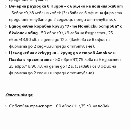
Вечерна разходка в Нидри - сърцено на нощния живот
- 5евро/9,78 лева на човек (Заявява се в офис на фирмата
преди отпътуване до 2 седмици преди отпътуване.).
Еднодневен корабен круиз "7-те Йонийски острова" с
включен обяд
- 50 евро/97,79 лева на възрастен, 25
евро/48,90 лв. на дете до 12 г. (Заявява се в офис на
фирмата до 2 седмици преди отпътуване).
Целодневна екскурзия – круиз до остров Атокос и
Плажа с прасенцата -
50 евро/97,79 лева на възрастен,
25 евро/48,90 лв. на дете до 12 г. (Заявява се в офис на
фирмата до 2 седмици преди отпътуване).
Отстъпка за:
Собствен транспорт - 60 евро/ 117,35 лв. на човек