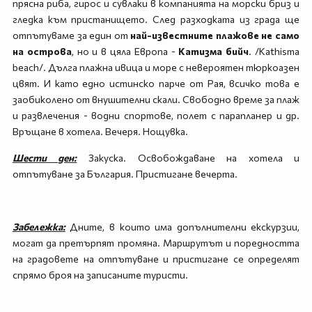
прясна риба, гирос и сувлаки в компанията на морски бриз и
гледка към пристанището. След разходката из града ще
отпътуваме за един от
най-известните плажове не само
на острова
, но и в цяла Европа -
Катизма бийч
. /Kathisma
beach/. Дълга плажна ивица и море с невероятен тюркоазен
цвят. И като едно истинско парче от Рая, всичко това е
заобиколено от внушителни скали. Свободно време за плаж
и развлечения - водни спортове, полет с парапланер и др.
Връщане в хотела. Вечеря. Нощувка.
Шести ден:
Закуска. Освобождаване на хотела и
отпътуване за България. Пристигане вечерта.
Забележка:
Дните, в които има допълнителни екскурзии,
могат да претърпят промяна. Маршрутът и поредността
на градовете на отпътуване и пристигане се определят
спрямо броя на записаните туристи.