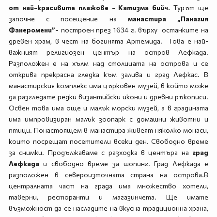
от най-красивите плажове - Катизма бийч.
Турът ще
започне с посещение на
манастира „Панагия
Фанеромени”-
построен през 1634 г. върху останките на
древен храм, в чест на богинята Артемида. Това е най-
важният религиозен център на остров Лефкада.
Разположен е на хълм над столицата на острова и се
открива прекрасна гледка към залива и град Лефкас. В
манастирския комплекс има църковен музей, в който може
да разгледате редки византийски икони и древни ръкописи.
Освен това има още и малък морски музей, а в градината
има импровизиран малък зоопарк с домашни животни и
птици. Понастоящем в манастира живеят няколко монаси,
които посрещат посетители всеки ден. Свободно време
за снимки. Продължаваме с разходка в центъра на
град
Лефкада
и свободно време за шопинг. Град Лефкада е
разположен в североизточната страна на острова.В
централната част на града има множество хотели,
таверни, ресторанти и магазинчета. Ще имате
възможност да се насладите на вкусна традиционна храна,