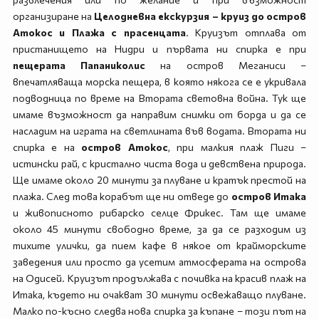
организиране на
Целодневна екскурзия – круиз до остров
Атокос и Плажа с прасенцата
. Круизът отплава от
пристанището на Нидри и първата ни спирка е при
пещерата Папаниколис
на остров Меганиси –
впечатляваща морска пещера, в която някога се е укривала
подводница по време на Втората световна война. Тук ще
имаме възможност да направим снимки от борда и да се
насладим на играта на светлината във водата. Втората ни
спирка е на
остров Атокос
, при малкия плаж Пиги –
истински рай, с кристално чиста вода и девствена природа.
Ще имаме около 20 минути за плуване и кратък престой на
плажа. След това корабът ще ни отведе до
остров Итака
и живописното рибарско селце Фрикес. Там ще имаме
около 45 минути свободно време, за да се разходим из
тихите улички, да пием кафе в някое от крайморските
заведения или просто да усетим атмосферата на острова
на Одисей. Круизът продължава с почивка на красив плаж на
Итака, където ни очакват 30 минути освежаващо плуване.
Малко по-късно следва нова спирка за къпане – този път на