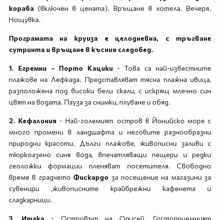
кораба
(включен в цената). Връщане в хотела. Вечеря.
Нощувка.
Програмата на круиза е целодневна, с тръгване
сутринта и връщане в късния следобед.
1. Егремни - Порто Кацики
- Това са най-известните
плажове на Лефкада. Представляват тясна плажна ивица,
разположена под високи бели скали, с искрящ млечно син
цвят на водата. Пауза за снимки, плуване и обяд.
2. Кефалония
- Най-големият остров в Йонийско море с
много промени в ландшафта и неговите разнообразни
природни красоти. Дълги плажове, живописни заливи с
тюркоазено синя вода, впечатляващи пещери и редки
геоложки формации пленяват посетителя. Свободно
време в градчето
Фискардо
за посещение на магазини за
сувенири ,живописните крайбрежни кафенета и
сладкарници.
3. Итака
- Островът на Одисей. Гостоприемният