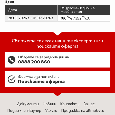
Цени
Възрастен в двойна/
Дата
тройна стая
28.06.2026 г. - 01.07.2026 г.
.00
.05
180
€ / 352
лв.
Свържете се сега с нашите експерти или
поискайте оферта
Обадете се за резервации на
0888 200 860
Формуляр за попълване
Поискайте оферта
Документи
Новини
Контакти
За нас
Подаръчен ваучер
Услуги
Продажба на автобуси