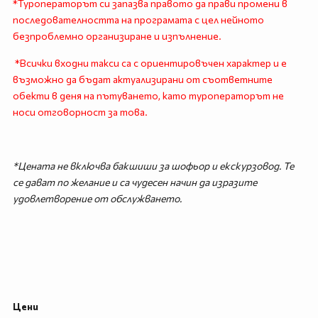
*Туроператорът си запазва правото да прави промени в
последователността на програмата с цел нейното
безпроблемно организиране и изпълнение.
*Всички входни такси са с ориентировъчен характер и е
възможно да бъдат актуализирани от съответните
обекти в деня на пътуването, като туроператорът не
носи отговорност за това.
*Цената не включва бакшиши за шофьор и екскурзовод. Те
се дават по желание и са чудесен начин да изразите
удовлетворение от обслужването.
Цени