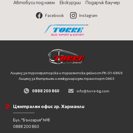
Автобуси под наем
Екскурзии
Подарък ваучер
Facebook
Instagram
Лиценз за туроператорска и турагентска дейност
PK-01-6869
Лиценз за вътрешен и международен транспорт 0463
0888 200 860
info@torre-bg.com
Централен офис гр. Харманли
Бул. "България" №8
0888 200 860