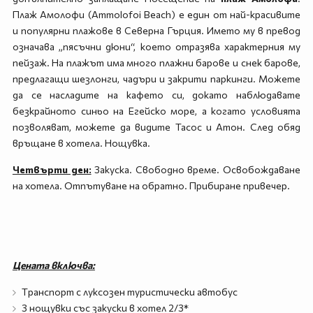
Плаж Амолофи (Ammolofoi Beach) е един от най-красивите
и популярни плажове в Северна Гърция. Името му в превод
означава „пясъчни дюни“, което отразява характерния му
пейзаж. На плажът има много плажни барове и снек барове,
предлагащи шезлонги, чадъри и закрити паркинги. Можете
да се насладите на кафето си, докато наблюдавате
безкрайното синьо на Егейско море, а когато условията
позволяват, можете да видите Тасос и Атон. След обяд
връщане в хотела. Нощувка.
Четвърти ден:
Закуска. Свободно време. Освобождаване
на хотела. Отпътуване на обратно. Прибиране привечер.
Цената включва:
Tранспорт с луксозен туристически автобус
3 нощувки със закуски в хотел 2/3*