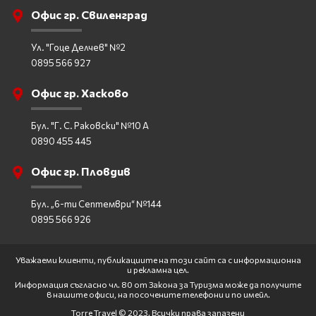
Офис гр. Свиленград
Ул. "Гоце Делчев" №2
0895 566 927
Офис гр. Хасково
Бул. "Г. С. Раковски" №10 А
0890 455 445
Офис гр. Пловдив
Бул. „6-ти Септември“ №144
0895 566 926
Уважаеми клиенти, публикациите на този сайт са с информационна
и рекламна цел.
Информация съгласно чл. 80 от Закона за Туризма може да получите
в нашите офиси, на посочените телефони и по имейл.
Torre Travel © 2023. Всички права запазени