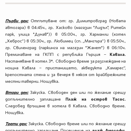
Първи ден:
Отпътуване от: гр. Димитровград (Новата
автогара) в 04:45ч., гр. Хасково (магазин "Лидъл", Ритейл
парк, улица "Дунав")) в 05:00ч., гр. Харманли (хотел
„Хеброс”) в 05:30ч., гр. Любимец (сп. „Мангъра”) в 05:50ч.,
гр. Свиленград (паркинга на магазин "Жанет") в 06:10ч.
Преминаване на ГКПП с република Гърция –
Кавала.
Настаняване в хотел 3*. Свободно време за разглеждане на
нощна Кавала – пристанището, акведукта „Камарес”,
крепостната стена и за вечеря в някоя от крайбрежните
местни таверни. Нощувка.
Втори ден:
Закуска. Свободен ден или по желание срещу
допълнително заплащане
Плаж на остров Тасос.
Следобед връщане в хотела в Кавала. Свободно време.
Нощувка.
Трети ден:
Закуска. Свободно време или по желание срещу
допълнително заплащане Посещение на
плаж Амолофи
.