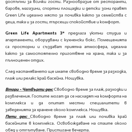
достъпни за всички гости. Разнообразие от ресторанти,
барове, магазини, спортни площадки и детски зони правят
Green Life идеално място за почивка както за семейства с
деца, така и за гости, търсещи спокойствие и комфорт.
Green Life Apartments 3*
предлага уютни студиа и
апартаменти, оборудвани с кухненски бокс. Помещенията
са просторни и създават приятна атмосфера, идеална
както за самостоятелно приготвяне на храна, така и за
пълноценен отдих.
След настаняването ще имате свободно време за разходка,
плаж или релакс край басейна. Нощувка.
Втори - Четвърти ден:
Свободно време за плаж, разходки и
развлечения. Гостите могат да се насладят на комфорта на
комплекса и да опитат местни специалитети в
заведенията за хранене около комплекса. Нощувка.
Пети ден:
Свободно време за плаж или почивка край
басейните в комплекса. Освобождаване на стаите около
обяд и отпътуване. Пристигане вечерта.