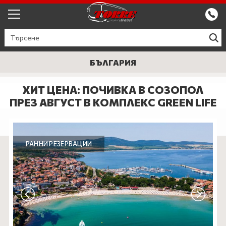
ЕКСКУРЗИИ ОТ ПЛОВДИВ
КРУИЗИ
БЪЛГАРИЯ
Круизи
ПРОМО
ХИТ ЦЕНА: ПОЧИВКА В СОЗОПОЛ
ПРЕЗ АВГУСТ В КОМПЛЕКС GREEN LIFE
Круизи с водач
БЪЛГАРИЯ
ЕВРОПА
РАННИ РЕЗЕРВАЦИИ
ГЪРЦИЯ
ТУРЦИЯ
СЕПТЕМВРИЙСКИ ПРАЗНИЦИ
ПОЧИВКИ В ТУРЦИЯ 2026