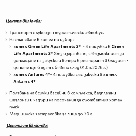
Цената включва:
Транспорт с луксозен туристически автобус.
Настаняване в хотел по избор:
хотел
Green Life Apartments 3* -
4 нощувки в
Green
Life Apartments 3*
(без изхранване, с възможност за
доплащане на закуски и вечери в ресторант в близост -
цените ще бъдат обявени след 01.05.2026г.)
хотел Antares 4*-
4 нощувки със закуски в
хотел
Antares 4*
Ползване на всички басейни в комплекса, безплатни
шезлонги и чадъри на посочения за съответния хотел
плаж
Медицинска застраховка за лица до 70 г.
Цената не включва: