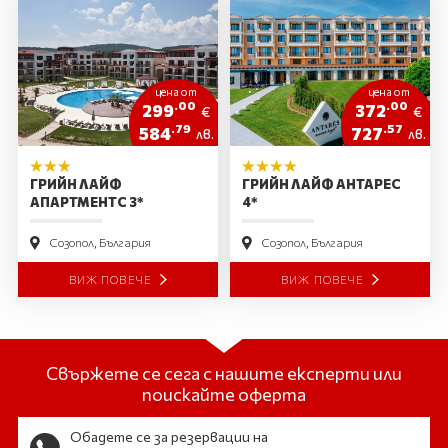
цена от
цена от
.00
.00
299
372
€
€
.79
.57
584
727
лв.
лв.
ГРИЙН ЛАЙФ
ГРИЙН ЛАЙФ АНТАРЕС
АПАРТМЕНТС 3*
4*
Созопол, България
Созопол, България
ВИЖ ПОВЕЧЕ
ВИЖ ПОВЕЧЕ
Свържете се сега с нашите експерти или
поискайте оферта
Обадете се за резервации на