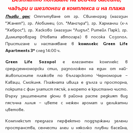
чадъри и шезлонги в комплекса и на плажа
Първи ден:
Отпътуване от гр. Свиленград (магазин
"Жанет"), гр. Любимец (сп. "Мангъра"), гр. Харманли (х-л
"Хеброс"), гр. Хасково (магазин "Лидъл", Ритейл Парк), гр.
Димитровград (Новата автогара) в посока Созопол.
Пристигане и настаняване в
комплекс Green Life
Apartments 3*
след 14:00 ч.
Green Life Sozopo
l
е елегантен комплекс в
средиземноморски стил, разположен на един от най-
живописните плажове по българското Черноморие –
Каваци, Смокиня. Плажната ивица е дълга и просторна,
покрита с фин златист пясък, а морето е кристално чисто.
Върху защитените дюни в района расте редкият вид
пясъчна лилия – цвете с нежен аромат и деликатни
цветове.
Комплексът предлага перфектно поддържани зелени
пространства, сенчести алеи и няколко плувни басейна,