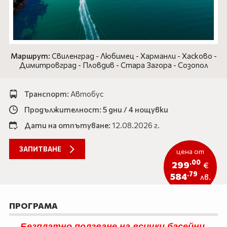
Айвалък
ЕКЗОТИКА
Кушадасъ
САМОЛЕТНИ ПРОГРАМИ
Дидим
ХОТЕЛИ В БЪЛГАРИЯ
Маршрут:
Свиленград - Любимец - Харманли - Хасково -
Бодрум
Димитровград - Пловдив - Стара Загора - Созопол
ОЩЕ
Анталия
Транспорт:
Автобус
Документи
Новини
Контакти
За нас
Продължителност: 5 дни / 4 нощувки
Подаръчен ваучер
Услуги
Дати на отпътуване:
12.08.2026 г.
Продажба на автобуси
Автобуси под наем
ЗАПИТВАНЕ
цена от
Екскурзии
Подарък ваучер
.00
299
€
.79
584
лв.
0888 200 860
Запитване
ПРОГРАМА
ПОСЛЕДВАЙТЕ НИ
Безплатно ползване на всички басейни,