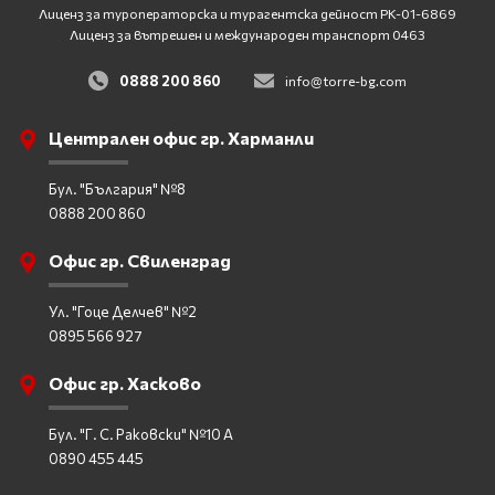
Лиценз за туроператорска и турагентска дейност
PK-01-6869
Лиценз за вътрешен и международен транспорт 0463
0888 200 860
info@torre-bg.com
Централен офис гр. Харманли
Бул. "България" №8
0888 200 860
Офис гр. Свиленград
Ул. "Гоце Делчев" №2
0895 566 927
Офис гр. Хасково
Бул. "Г. С. Раковски" №10 А
0890 455 445