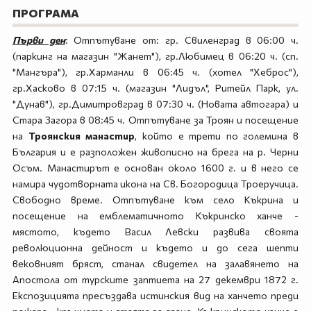
ПРОГРАМА
Първи ден
: Отпътуване от: гр. Свиленград в 06:00 ч.
(паркинг на магазин "Жанет"), гр.Любимец в 06:20 ч. (сп.
"Мангъра"), гр.Харманли в 06:45 ч. (хотел "Хеброс"),
гр.Хасково в 07:15 ч. (магазин "Лидъл", Ритейл Парк, ул.
"Дунав"), гр.Димитровград в 07:30 ч. (Новата автогара) и
Стара Загора в 08:45 ч. Отпътуване за Троян и посещение
на
Троянския манастир
, който е трети по големина в
България и е разположен живописно на брега на р. Черни
Осъм. Манастирът е основан около 1600 г. и в него се
намира чудотворната икона на Св. Богородица Троеручица.
Свободно време. Отпътуване към село Къкрина и
посещение на емблематичното Къкринско ханче -
мястото, където Васил Левски развива своята
революционна дейност и където и до сега шепти
вековният бряст, станал свидетел на залавянето на
Апостола от турските заптиета на 27 декември 1872 г.
Експозицията пресъздава истинския вид на ханчето преди