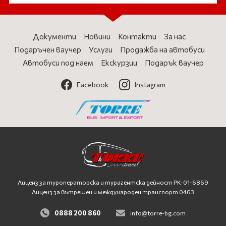
Документи
Новини
Контакти
За нас
Подаръчен ваучер
Услуги
Продажба на автобуси
Автобуси под наем
Екскурзии
Подарък ваучер
Facebook
Instagram
Лиценз за туроператорска и турагентска дейност
PK-01-6869
Лиценз за вътрешен и международен транспорт 0463
0888 200 860
info@torre-bg.com