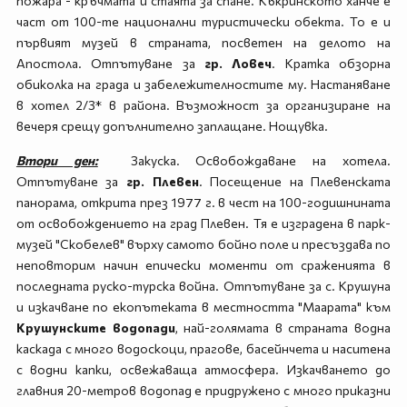
пожара - кръчмата и стаята за спане. Къкринското ханче е
част от 100-те национални туристически обекта. То е и
първият музей в страната, посветен на делото на
Апостола. Отпътуване за
гр. Ловеч
. Кратка обзорна
обиколка на града и забележителностите му. Настаняване
в хотел 2/3* в района. Възможност за организиране на
вечеря срещу допълнително заплащане. Нощувка.
Втори ден:
Закуска. Освобождаване на хотела.
Отпътуване за
гр. Плевен
. Посещение на Плевенската
панорама, открита през 1977 г. в чест на 100-годишнината
от освобождението на град Плевен. Тя е изградена в парк-
музей "Скобелев" върху самото бойно поле и пресъздава по
неповторим начин епически моменти от сраженията в
последната руско-турска война. Отпътуване за с. Крушуна
и изкачване по екопътеката в местността "Маарата" към
Крушунските водопади
, най-голямата в страната водна
каскада с много водоскоци, прагове, басейнчета и наситена
с водни капки, освежаваща атмосфера. Изкачването до
главния 20-метров водопад е придружено с много приказни