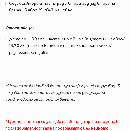
Седалка втори и трети ред и втори ред зад втората
врата - 5 евро /9,78лв. на човек
Отстъпка за:
Дете до 11,99 год,. настанено с 2 -ма възрастни - 7 евро/
13,70 лв. (настаняването е на допълнително легло/
разтегателен диван).
*Цената не включва бакшиши за шофьор и екскурзовод. Те
се дават по желание и са чудесен начин да изразите
удовлетворение от обслужването.
*Туроператорът си запазва правото да прави промени в
последователността на програмата с цел нейното