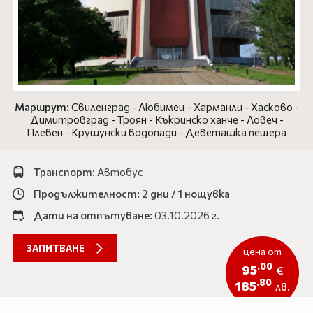
Айвалък
ЕКЗОТИКА
Кушадасъ
САМОЛЕТНИ ПРОГРАМИ
Дидим
ХОТЕЛИ В БЪЛГАРИЯ
Бодрум
ОЩЕ
Маршрут:
Свиленград - Любимец - Харманли - Хасково -
Анталия
Димитровград - Троян - Къкринско ханче - Ловеч -
Документи
Новини
Плевен - Крушунски водопади - Деветашка пещера
Контакти
За нас
Подаръчен ваучер
Услуги
Транспорт:
Автобус
Продажба на автобуси
Автобуси под наем
Продължителност: 2 дни / 1 нощувка
Екскурзии
Подарък ваучер
Дати на отпътуване:
03.10.2026 г.
ЗАПИТВАНЕ
0888 200 860
цена от
Запитване
.00
95
€
.80
185
лв.
ПОСЛЕДВАЙТЕ НИ