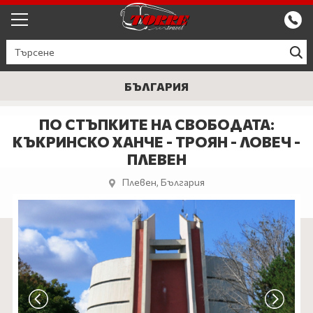
ЕКСКУРЗИИ ОТ ПЛОВДИВ
КРУИЗИ
БЪЛГАРИЯ
Круизи
ПРОМО
ПО СТЪПКИТЕ НА СВОБОДАТА:
КЪКРИНСКО ХАНЧЕ - ТРОЯН - ЛОВЕЧ -
Круизи с водач
БЪЛГАРИЯ
ПЛЕВЕН
ЕВРОПА
Плевен, България
ГЪРЦИЯ
ТУРЦИЯ
СЕПТЕМВРИЙСКИ ПРАЗНИЦИ
ПОЧИВКИ В ТУРЦИЯ 2026