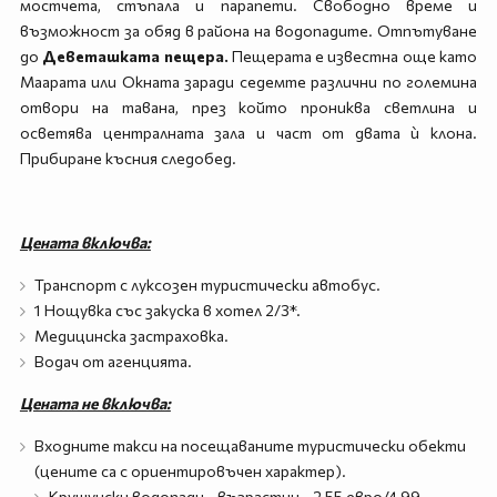
мостчета, стъпала и парапети. Свободно време и
възможност за обяд в района на водопадите. Отпътуване
до
Деветашката пещера.
Пещерата е известна още като
Маарата или Окната заради седемте различни по големина
отвори на тавана, през който прониква светлина и
осветява централната зала и част от двата ѝ клона.
Прибиране късния следобед.
Цената включва:
Транспорт с луксозен туристически автобус.
1 Нощувка със закуска в хотел 2/3*.
Медицинска застраховка.
Водач от агенцията.
Цената не включва:
Входните такси на посещаваните туристически обекти
(цените са с ориентировъчен характер).
Крушунски водопади - възрастни - 2,55 евро/4,99