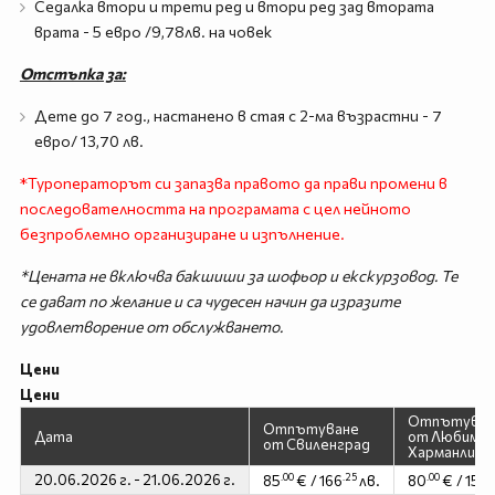
Седалка втори и трети ред и втори ред зад втората
врата - 5 евро /9,78лв. на човек
Отстъпка за:
Дете до 7 год., настанено в стая с 2-ма възрастни - 7
евро/ 13,70 лв.
*Туроператорът си запазва правото да прави промени в
последователността на програмата с цел нейното
безпроблемно организиране и изпълнение.
*Цената не включва бакшиши за шофьор и екскурзовод. Те
се дават по желание и са чудесен начин да изразите
удовлетворение от обслужването.
Цени
Цени
Отпътуван
Отпътуване
Дата
от Любимец
от Свиленград
Харманли
20.06.2026 г. - 21.06.2026 г.
.00
.25
.00
.
85
€ / 166
лв.
80
€ / 156