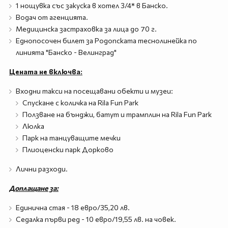
1 нощувкa със закускa в хотел 3/4* в Банско.
Водач от агенцията.
Медицинска застраховка за лица до 70 г.
Еднопосочен билет за Родопската теснолинейка по
линията "Банско - Велинград"
Цената не включва:
Входни такси на посещавани обекти и музеи:
Спускане с количка на Rila Fun Park
Ползване на бънджи, батут и трамплин на Rila Fun Park
Люлка
Парк на танцуващите мечки
Плиоценски парк Дорково
Лични разходи.
Доплащане за:
Единична стая - 18 евро/35,20 лв.
Седалка първи ред - 10 евро/19,55 лв. на човек.