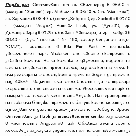
П
ърви ден
: Отпътуване от гр. Свиленград в 06:00 ч.
(магазин "Жанет"), гр. Любимец в 06:20 ч. (сп. "Мангъра"),
гр. Харманли в 06:40 ч. (хотел „Хеброс”), гр. Хасково в 07:10
ч. (магазин "Лидъл", Ритейл Парк, ул. "Дунав"), гр.
Димитровград в 07:25 ч. (новата Автогара) и гр. Пловдив в
08:40 ч. (бул. "България" № 180, срещу бензиностанция
"OMV"). Пристигане в
Rila Fun Park
– планински
увеселителен парк. Уникален със своите екстремни и
забавни колички. Всяка количка е двуместна, подобна на
шейна и се движи по тръбни релси, разположени на хълм. Тя
има регулирана скорост, която пречи на водача да премине
над 40км/ч. водачът има способността да контролира
скоростта ѝ със спирачна система. Увеселителния парк се
намира в гр. Белица в местност „Дедово“. На територията
на парка има бънджи, трамплин и батут, които могат да се
използват от децата срещу заплащане. Свободно време.
Отпътуване за
Парк за танцуващите мечки
, разположен
в местността Андрианов чарк. Обхваща гъсти гори и
хълмове за разходка и уединение, поляни, слънчеви места за