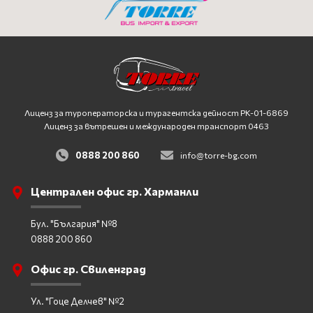
Лиценз за туроператорска и турагентска дейност
PK-01-6869
Лиценз за вътрешен и международен транспорт 0463
0888 200 860
info@torre-bg.com
Централен офис гр. Харманли
Бул. "България" №8
0888 200 860
Офис гр. Свиленград
Ул. "Гоце Делчев" №2