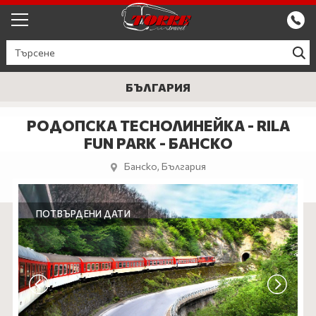
ЕКСКУРЗИИ ОТ ПЛОВДИВ
КРУИЗИ
БЪЛГАРИЯ
Круизи
ПРОМО
РОДОПСКА ТЕСНОЛИНЕЙКА - RILA
FUN PARK - БАНСКО
Круизи с водач
БЪЛГАРИЯ
Банско, България
ЕВРОПА
ГЪРЦИЯ
ПОТВЪРДЕНИ ДАТИ
ТУРЦИЯ
СЕПТЕМВРИЙСКИ ПРАЗНИЦИ
ПОЧИВКИ В ТУРЦИЯ 2026