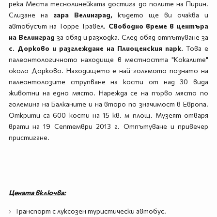
река Места теснолинейката достига до полите на Пирин.
Слизане на
гара Велинград,
където ще ви очаква и
автобусът на Торре Травел.
Свободно време в центъра
на Велинград
за обяд и разходка. След обяд отпътуване за
с. Дорково и разглеждане на Плиоценския парк.
Това е
палеонтологичното находище в местността "Кокалите"
около Дорково. Находището е най-голямото познато на
палеонтолозите струпване на кости от над 30 вида
животни на едно място. Нарежда се на първо място по
големина на Балканите и на второ по значимост в Европа.
Открити са 600 кости на 15 кв. м площ. Музеят отваря
врати на 19 Септември 2013 г. Отпътуване и привечер
пристигане.
Цената включва:
Транспорт с луксозен туристически автобус.