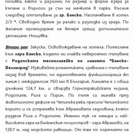
почивка, както и различни по размер и форма езера за
къпане и бърлоги за сън на мечките в парка. Късния
следобед отпътуване за
гр. Банско.
Настаняване в хотел
2/3 *. Свободно време за релакс и разходка из града. По
желание организиране на вечеря срещу допълнително
заплащане. Нощувка.
Втори ден
: Закуска. Освобождаване на хотела. Потегляне
към
гара Банско
, където ни очаква невероятно пътуване
с
Родопската теснолинейка по линията "Банско-
Велинград
". Изживейте романтиката, сравнима с пътуване
назад във времето, по единствената функционираща жп
линия с междурелсие 760 мм в България. Линията е с обща
дължина 124,7 км. и свързва Горнотракийската низина,
Родопите, Рила и Пирин. По пътя си минава през
живописното дефиле на Чепинска река, пресича Чепинското
корито и се устремява към Аврамовата седловина, която
разделя Рила и Родопите. Именно тук се намира и най-
високата гара на Балканския полуостров - гара Аврамово, на
1267 м. над морското равнище. От там по поречието на