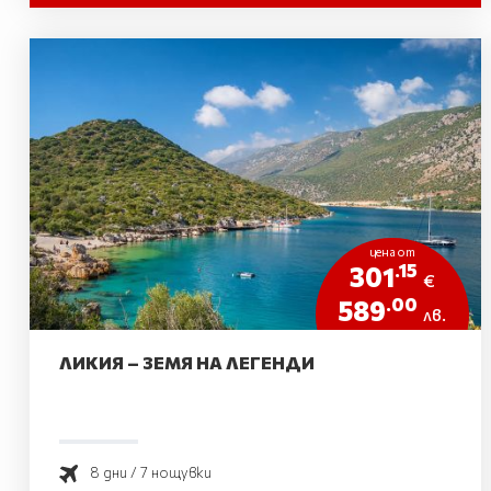
цена от
.15
301
€
.00
589
лв.
ЛИКИЯ – ЗЕМЯ НА ЛЕГЕНДИ
8 дни / 7 нощувки