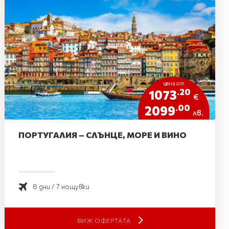
цена от
.20
1073
€
.00
2099
лв.
ПОРТУГАЛИЯ – СЛЪНЦЕ, МОРЕ И ВИНО
8 дни / 7 нощувки
ВИЖ ОФЕРТАТА