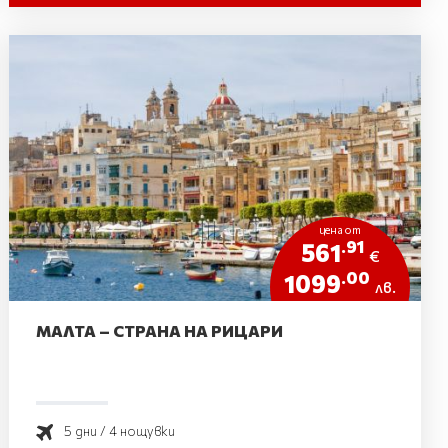
цена от
.91
561
€
.00
1099
лв.
МАЛТА – СТРАНА НА РИЦАРИ
5 дни / 4 нощувки