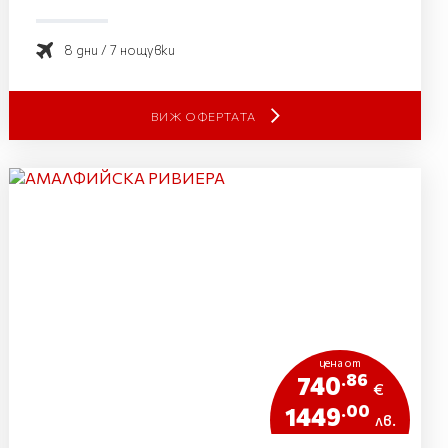
8 дни / 7 нощувки
ВИЖ ОФЕРТАТА
цена от
.86
740
€
.00
1449
лв.