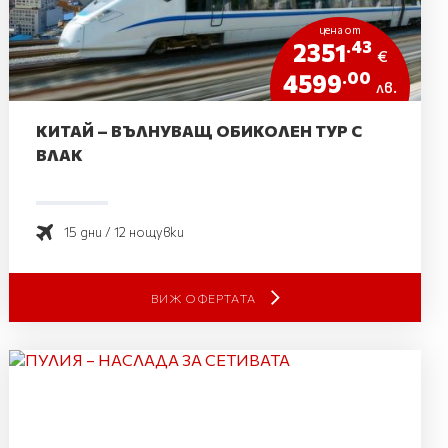
цена от
.43
2351
€
.00
4599
лв.
КИТАЙ – ВЪЛНУВАЩ ОБИКОЛЕН ТУР С
ВЛАК
15 дни / 12 нощувки
ВИЖ ОФЕРТАТА