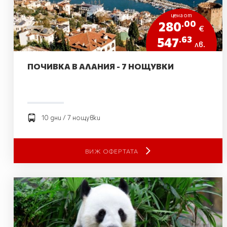
цена от
.00
280
€
.63
547
лв.
ПОЧИВКА В АЛАНИЯ - 7 НОЩУВКИ
10 дни / 7 нощувки
ВИЖ ОФЕРТАТА