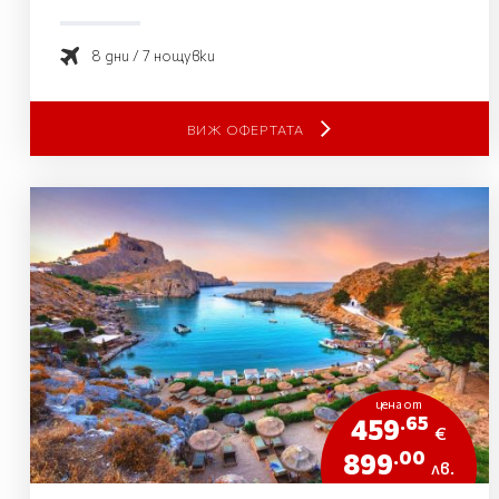
8 дни / 7 нощувки
ВИЖ ОФЕРТАТА
цена от
.65
459
€
.00
899
лв.