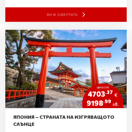
ВИЖ ОФЕРТАТА
цена от
.37
4703
€
.99
9198
лв.
ЯПОНИЯ – СТРАНАТА НА ИЗГРЯВАЩОТО
СЛЪНЦЕ