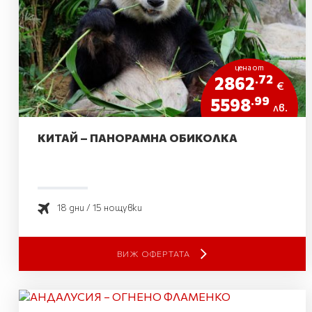
цена от
.72
2862
€
.99
5598
лв.
КИТАЙ – ПАНОРАМНА ОБИКОЛКА
18 дни / 15 нощувки
ВИЖ ОФЕРТАТА