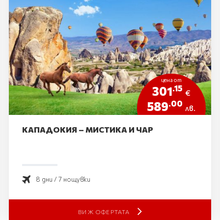
цена от
.15
301
€
.00
589
лв.
КАПАДОКИЯ – МИСТИКА И ЧАР
8 дни / 7 нощувки
ВИЖ ОФЕРТАТА