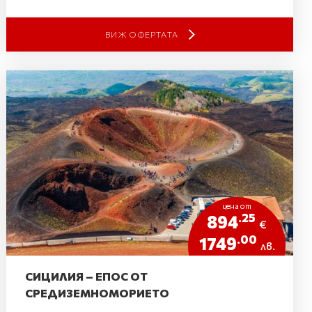
ВИЖ ОФЕРТАТА
цена от
.25
894
€
.00
1749
лв.
СИЦИЛИЯ – ЕПОС ОТ
СРЕДИЗЕМНОМОРИЕТО