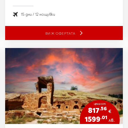
15 дни / 12 нощувки
ВИЖ ОФЕРТАТА
цена от
.56
817
€
.01
1599
лв.