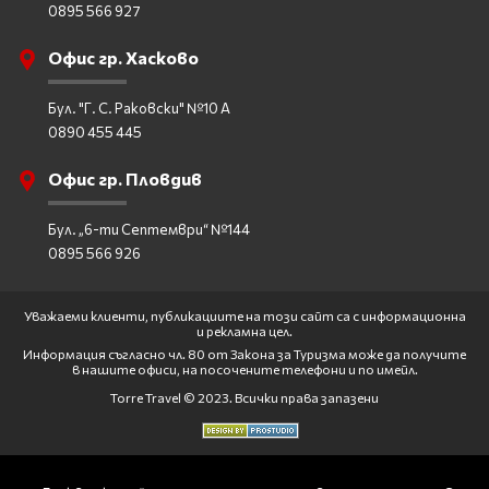
0895 566 927
Офис гр. Хасково
Бул. "Г. С. Раковски" №10 А
0890 455 445
Офис гр. Пловдив
Бул. „6-ти Септември“ №144
0895 566 926
Уважаеми клиенти, публикациите на този сайт са с информационна
и рекламна цел.
Информация съгласно чл. 80 от Закона за Туризма може да получите
в нашите офиси, на посочените телефони и по имейл.
Torre Travel © 2023. Всички права запазени