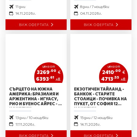
11 дни
8 дни / 7 нощувки
14.11.2026 г.
04.11.2026 г.
ВИЖ ОФЕРТАТА
ВИЖ ОФЕРТАТА
цена от
цена от
.00
.00
3269
2410
€
€
.61
.55
6393
4713
лв.
лв.
СЪРЦЕТО НА ЮЖНА
ЕКЗОТИЧЕН ТАЙЛАНД -
АМЕРИКА: БРАЗИЛИЯ И
БАНКОК - СТАРИТЕ
АРЖЕНТИНА - ИГУАСУ,
СТОЛИЦИ - ПОЧИВКА НА
РИО И БУЕНОС АЙРЕС - 10
ПУКЕТ, ОТ СОФИЯ 12
НОЩУВКИ
НОЩУВКИ
13 дни / 10 нощувки
15 дни / 12 нощувки
17.11.2026 г.
14.11.2026 г.
ВИЖ ОФЕРТАТА
ВИЖ ОФЕРТАТА