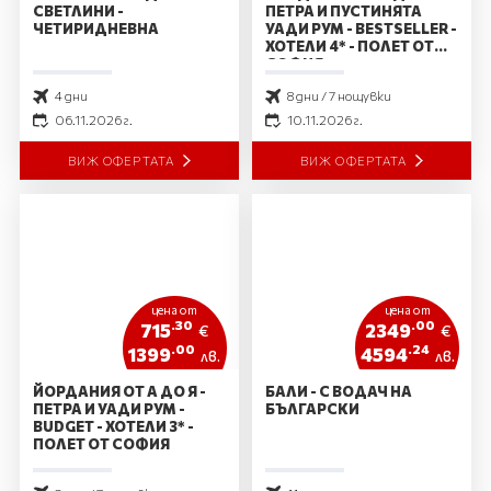
СВЕТЛИНИ -
ПЕТРА И ПУСТИНЯТА
ЧЕТИРИДНЕВНА
УАДИ РУМ - BESTSELLER -
ХОТЕЛИ 4* - ПОЛЕТ ОТ
СОФИЯ
4 дни
8 дни / 7 нощувки
06.11.2026 г.
10.11.2026 г.
ВИЖ ОФЕРТАТА
ВИЖ ОФЕРТАТА
цена от
цена от
.30
.00
715
2349
€
€
.00
.24
1399
4594
лв.
лв.
ЙОРДАНИЯ ОТ А ДО Я -
БАЛИ - С ВОДАЧ НА
ПЕТРА И УАДИ РУМ -
БЪЛГАРСКИ
BUDGET - ХОТЕЛИ 3* -
ПОЛЕТ ОТ СОФИЯ