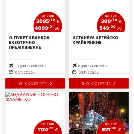
цена от
цена от
.79
.70
2095
280
€
€
.01
.00
4099
549
лв.
лв.
О. ПУКЕТ И БАНКОК –
ИСТАНБУЛ И ЕГЕЙСКО
ЕКЗОТИЧНО
КРАЙБРЕЖИЕ
ПРЕЖИВЯВАНЕ
10 дни / 7 нощувки
8 дни / 7 нощувки
01.11.2026 г.
03.11.2026 г.
ВИЖ ОФЕРТАТА
ВИЖ ОФЕРТАТА
цена от
цена от
.33
.00
1124
921
€
€