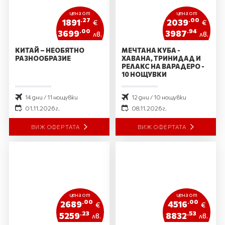
цена от
цена от
.27
.00
1891
2039
€
€
.00
.94
3699
3987
лв.
лв.
КИТАЙ – НЕОБЯТНО
МЕЧТАНА КУБА -
РАЗНООБРАЗИЕ
ХАВАНА, ТРИНИДАД И
РЕЛАКС НА ВАРАДЕРО -
10 НОЩУВКИ
14 дни / 11 нощувки
12 дни / 10 нощувки
01.11.2026 г.
08.11.2026 г.
ВИЖ ОФЕРТАТА
ВИЖ ОФЕРТАТА
цена от
цена от
.00
.00
2689
4516
€
€
.23
.53
5259
8832
лв.
лв.