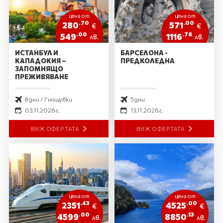
цена от
цена от
.70
.00
280
571
€
€
.00
.78
549
1116
лв.
лв.
ИСТАНБУЛ И
БАРСЕЛОНА -
КАПАДОКИЯ –
ПРЕДКОЛЕДНА
ЗАПОМНЯЩО
ПРЕЖИВЯВАНЕ
8 дни / 7 нощувки
5 дни
03.11.2026 г.
13.11.2026 г.
ВИЖ ОФЕРТАТА
ВИЖ ОФЕРТАТА
цена от
цена от
.43
.00
2351
4525
€
€
.00
.13
4599
8850
лв.
лв.