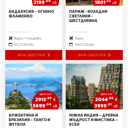
.00
.32
2199
1801
лв.
лв.
АНДАЛУСИЯ – ОГНЕНО
ПАРИЖ - КОЛЕДНИ
ФЛАМЕНКО
СВЕТЛИНИ -
ШЕСТДНЕВНА
8 дни / 7 нощувки
6 дни
02.11.2026 г.
06.11.2026 г.
ВИЖ ОФЕРТАТА
ВИЖ ОФЕРТАТА
цена от
цена от
.85
.66
2913
2044
€
€
.00
.01
5699
3999
лв.
лв.
АРЖЕНТИНА И
ЮЖНА ИНДИЯ – ДРЕВНА
БРАЗИЛИЯ – ТАНГО И
МЪДРОСТ И МИСТИКА –
ФУТБОЛ
ЕСЕН