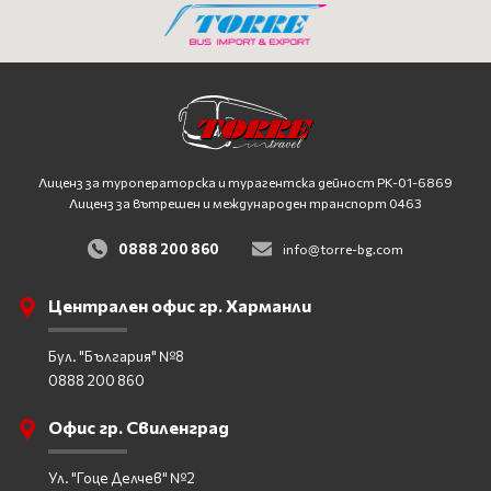
Лиценз за туроператорска и турагентска дейност
PK-01-6869
Лиценз за вътрешен и международен транспорт 0463
0888 200 860
info@torre-bg.com
Централен офис гр. Харманли
Бул. "България" №8
0888 200 860
Офис гр. Свиленград
Ул. "Гоце Делчев" №2