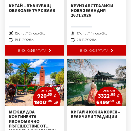
КИТАЙ – ВЪЛНУВАЩ
КРУИЗ АВСТРАЛИЯ И
ОБИКОЛЕН ТУР С ВЛАК
НОВА ЗЕЛАНДИЯ
26.11.2026
15 дни / 12 нощувки
17 дни / 14 нощувки
15.11.2026 г.
26.11.2026 г.
ВИЖ ОФЕРТАТА
ВИЖ ОФЕРТАТА
цена от
цена от
.33
.89
920
3322
€
€
.00
.01
1800
6499
лв.
лв.
МЕЖДУ ДВА
КИТАЙ И ЮЖНА КОРЕЯ –
КОНТИНЕНТА –
ВЕЛИЧИЕ И ТРАДИЦИИ
ИКОНОМИЧНО
ПЪТЕШЕСТВИЕ ОТ
МАЛАГА ДО МАРАКЕШ