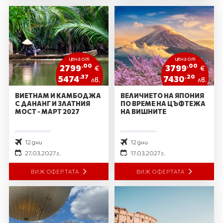
цена от
цена от
.00
.00
2799
3799
€
€
.37
.20
5474
7430
лв.
лв.
ВИЕТНАМ И КАМБОДЖА
ВЕЛИЧИЕТО НА ЯПОНИЯ
С ДАНАНГ И ЗЛАТНИЯ
ПО ВРЕМЕ НА ЦЪФТЕЖА
МОСТ - МАРТ 2027
НА ВИШНИТЕ
12 дни
12 дни
27.03.2027 г.
17.03.2027 г.
ВИЖ ОФЕРТАТА
ВИЖ ОФЕРТАТА