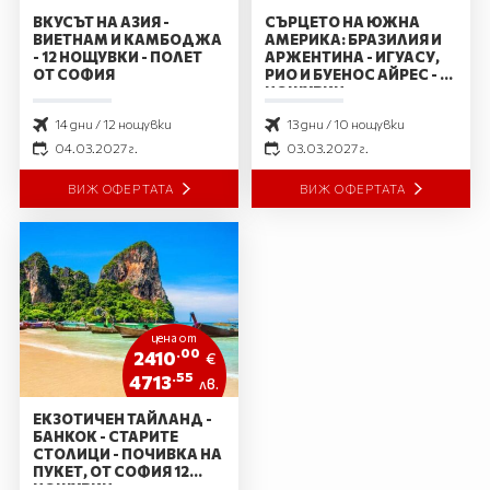
ВКУСЪТ НА АЗИЯ -
СЪРЦЕТО НА ЮЖНА
ВИЕТНАМ И КАМБОДЖА
АМЕРИКА: БРАЗИЛИЯ И
- 12 НОЩУВКИ - ПОЛЕТ
АРЖЕНТИНА - ИГУАСУ,
ОТ СОФИЯ
РИО И БУЕНОС АЙРЕС - 10
НОЩУВКИ
14 дни / 12 нощувки
13 дни / 10 нощувки
04.03.2027 г.
03.03.2027 г.
ВИЖ ОФЕРТАТА
ВИЖ ОФЕРТАТА
цена от
.00
2410
€
.55
4713
лв.
ЕКЗОТИЧЕН ТАЙЛАНД -
БАНКОК - СТАРИТЕ
СТОЛИЦИ - ПОЧИВКА НА
ПУКЕТ, ОТ СОФИЯ 12
НОЩУВКИ