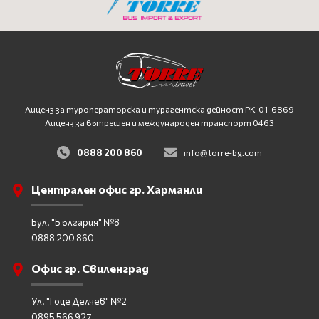
Лиценз за туроператорска и турагентска дейност
PK-01-6869
Лиценз за вътрешен и международен транспорт 0463
0888 200 860
info@torre-bg.com
Централен офис гр. Харманли
Бул. "България" №8
0888 200 860
Офис гр. Свиленград
Ул. "Гоце Делчев" №2
0895 566 927