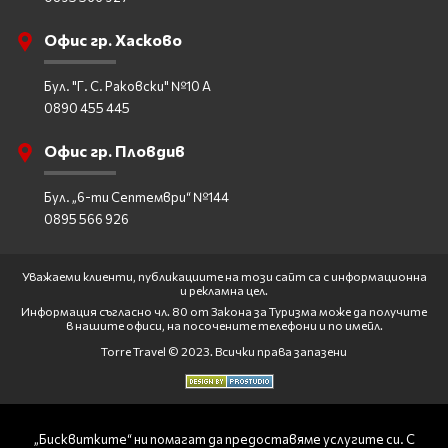
Офис гр. Хасково
Бул. "Г. С. Раковски" №10 А
0890 455 445
Офис гр. Пловдив
Бул. „6-ти Септември“ №144
0895 566 926
Уважаеми клиенти, публикациите на този сайт са с информационна
и рекламна цел.
Информация съгласно чл. 80 от Закона за Туризма може да получите
в нашите офиси, на посочените телефони и по имейл.
Torre Travel © 2023. Всички права запазени
„Бисквитките“ ни помагат да предоставяме услугите си. С