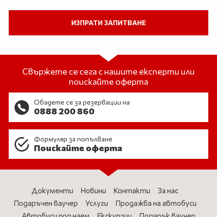
Свържете се сега с нашите експерти или
поискайте оферта
Обадете се за резервации на
0888 200 860
Формуляр за попълване
Поискайте оферта
Документи
Новини
Контакти
За нас
Подаръчен ваучер
Услуги
Продажба на автобуси
Автобуси под наем
Екскурзии
Подарък ваучер