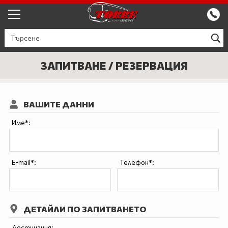
ЕКСКУРЗИИ ОТ ПЛОВДИВ
КРУИЗИ
ЗАПИТВАНЕ / РЕЗЕРВАЦИЯ
Круизи
ПРОМО
ВАШИТЕ ДАННИ
Круизи с водач
БЪЛГАРИЯ
Име*:
ЕВРОПА
ГЪРЦИЯ
E-mail*:
Телефон*:
ТУРЦИЯ
СЕПТЕМВРИЙСКИ ПРАЗНИЦИ
ДЕТАЙЛИ ПО ЗАПИТВАНЕТО
ПОЧИВКИ В ТУРЦИЯ 2026
Дестинация: