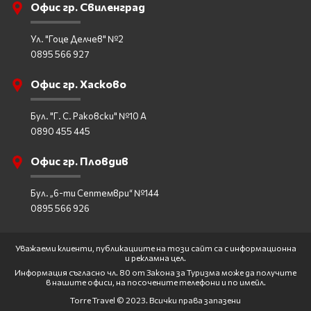
Офис гр. Свиленград
Ул. "Гоце Делчев" №2
0895 566 927
Офис гр. Хасково
Бул. "Г. С. Раковски" №10 А
0890 455 445
Офис гр. Пловдив
Бул. „6-ти Септември“ №144
0895 566 926
Уважаеми клиенти, публикациите на този сайт са с информационна
и рекламна цел.
Информация съгласно чл. 80 от Закона за Туризма може да получите
в нашите офиси, на посочените телефони и по имейл.
Torre Travel © 2023. Всички права запазени