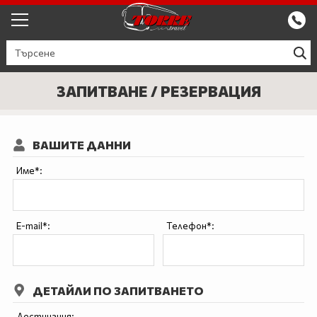
ЕКСКУРЗИИ ОТ ПЛОВДИВ
КРУИЗИ
ЗАПИТВАНЕ / РЕЗЕРВАЦИЯ
Круизи
ПРОМО
ВАШИТЕ ДАННИ
Круизи с водач
БЪЛГАРИЯ
Име*:
ЕВРОПА
ГЪРЦИЯ
E-mail*:
Телефон*:
ТУРЦИЯ
СЕПТЕМВРИЙСКИ ПРАЗНИЦИ
ДЕТАЙЛИ ПО ЗАПИТВАНЕТО
ПОЧИВКИ В ТУРЦИЯ 2026
Дестинация: