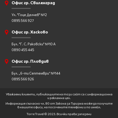
Офис гр. Свиленград
Ул. "Гоце Делчев" №2
0895 566 927
Офис гр. Хасково
Бул. "Г. С. Раковски" №10 А
0890 455 445
Офис гр. Пловдив
Бул. „6-ти Септември“ №144
0895 566 926
Уважаеми клиенти, публикациите на този сайт са с информационна
и рекламна цел.
Информация съгласно чл. 80 от Закона за Туризма може да получите
в нашите офиси, на посочените телефони и по имейл.
Torre Travel © 2023. Всички права запазени