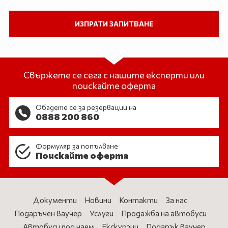
Свържете се сега с нашите експерти или
поискайте оферта
Обадете се за резервации на
0888 200 860
Формуляр за попълване
Поискайте оферта
Документи
Новини
Контакти
За нас
Подаръчен ваучер
Услуги
Продажба на автобуси
Автобуси под наем
Екскурзии
Подарък ваучер