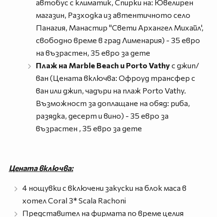
автобус с климатик, Спирки на: Ювелирен
магазин, Разходка из автентичното село
Панагия, Манастир "Свети Архангел Михайл',
свободно време в град Лименария) - 35 евро
на възрастен, 35 евро за дете
Плаж на Marble Beach и Porto Vathy
с джип/
ван (Цената включва: Офроуд трансфер с
ван или джип, чадъри на плаж Porto Vathy.
Възможност за доплащане на обяд: риба,
разядка, десерт и вино) - 35 евро за
възрастен , 35 евро за дете
Цената включва:
4 нощувки с включени закуски на блок маса в
хотел Coral 3* Scala Rachoni
Представител на фирмата по време целия