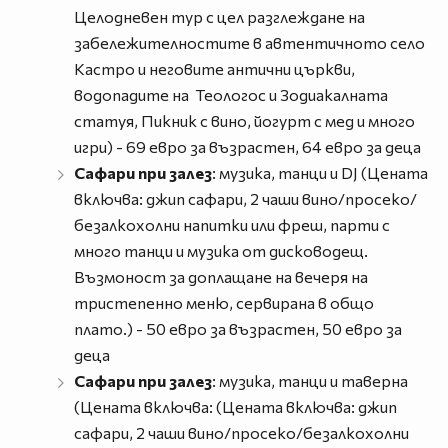
Целодневен тур с цел разглеждане на
забележителностите в автентичното село
Кастро и неговите антични църкви,
водопадите на Теологос и Зодиакалната
статуя, Пикник с вино, йогурт с мед и много
игри) - 69 евро за възрастен, 64 евро за деца
Сафари при залез
: музика, танци и DJ (Цената
включва: джип сафари, 2 чаши вино/просеко/
безалкохолни напитки или фреш, парти с
много танци и музика от дисководещ.
Възмоност за доплащане на вечеря на
тристепенно меню, сервирана в общо
плато.) - 50 евро за възрастен, 50 евро за
деца
Сафари при залез
: музика, танци и таверна
(Цената включва: (Цената включва: джип
сафари, 2 чаши вино/просеко/безалкохолни