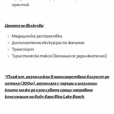
престой
Цената не включва:
Медицинска застраховка
Допълнителни екскурзии по желание
Транспорт
Туристическа такса (Заплаща се задължително)
*Плажът, разположен в непосредствена близост до
хотела (300м), разполага с чадъри и шезлонги,
които може да използвате срещу направена
консумация на бийч бара Blue Lake Beach.