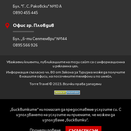
Бул. "Г. С. Раковски" №10 А
0890 455 445
Офис гр. Пловдив
Бул. „6-ти Септември“ №144
0895 566 926
Уважаеми клиенти, публикациите на този сайт са с информационна
и рекламна цел.
Информация съгласно чл. 80 от Закона за Туризма може да получите
в нашите офиси, на посочените телефони и по имейл.
Torre Travel © 2023. Всички права запазени
„Бисквитките“ ни помагат да предоставяме услугите си. С
използването на услугите ни приемате, че можем да
използваме „бисквитки“.
Прочети повече
СЪГЛАСЕН СЪМ