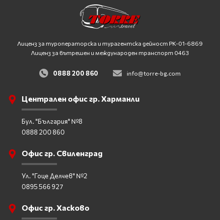
Лиценз за туроператорска и турагентска дейност
PK-01-6869
Лиценз за вътрешен и международен транспорт 0463
0888 200 860
info@torre-bg.com
Централен офис гр. Харманли
Бул. "България" №8
0888 200 860
Офис гр. Свиленград
Ул. "Гоце Делчев" №2
0895 566 927
Офис гр. Хасково