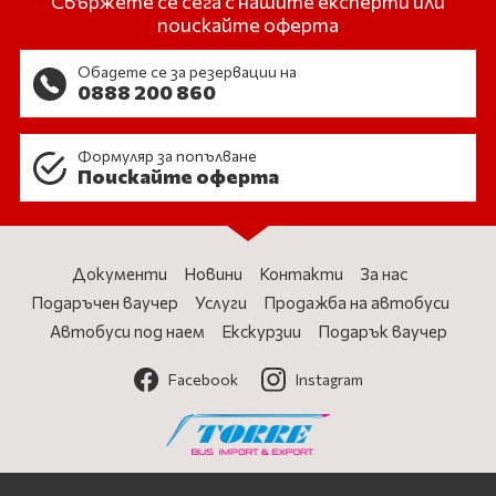
Свържете се сега с нашите експерти или
поискайте оферта
Обадете се за резервации на
0888 200 860
Формуляр за попълване
Поискайте оферта
Документи
Новини
Контакти
За нас
Подаръчен ваучер
Услуги
Продажба на автобуси
Автобуси под наем
Екскурзии
Подарък ваучер
Facebook
Instagram