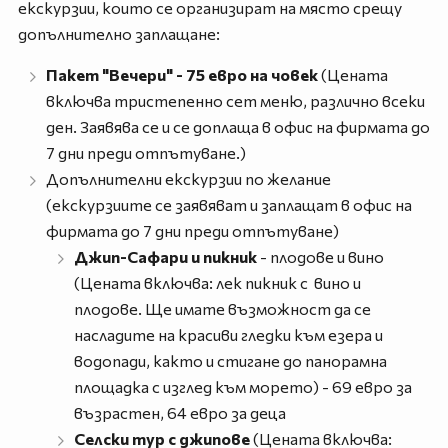
екскурзии, които се организират на място срещу
допълнително заплащане:
Пакет "Вечери" - 75 евро на човек
(Цената
включва тристепенно сет меню, различно всеки
ден. Заявява се и се доплаща в офис на фирмата до
7 дни преди отпътуване.)
Допълнителни екскурзии по желание
(екскурзиите се заявяват и заплащат в офис на
фирмата до 7 дни преди отпътуване)
Джип-Сафари и пикник
- плодове и вино
(Цената включва: лек пикник с вино и
плодове. Ще имате възможност да се
насладите на красиви гледки към езера и
водопади, както и стигане до панорамна
площадка с изглед към морето) - 69 евро за
възрастен, 64 евро за деца
Селски тур с джипове
(Цената включва: