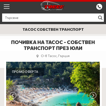
ЕКСКУРЗИИ ОТ ПЛОВДИВ
КРУИЗИ
ТАСОС СОБСТВЕН ТРАНСПОРТ
Круизи
ПРОМО
ПОЧИВКА НА ТАСОС - СОБСТВЕН
ТРАНСПОРТ ПРЕЗ ЮЛИ
Круизи с водач
БЪЛГАРИЯ
О-в Тасос, Гърция
ЕВРОПА
ГЪРЦИЯ
ПРОМО ОФЕРТА
ТУРЦИЯ
СЕПТЕМВРИЙСКИ ПРАЗНИЦИ
ПОЧИВКИ В ТУРЦИЯ 2026