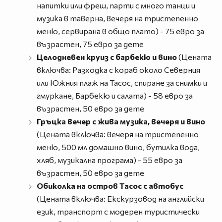
напитки или фреш, парти с много танци и
музика в таверна, вечеря на тристепенно
меню, сервирана в общо плато) - 75 евро за
възрастен, 75 евро за дете
Целодневен круиз с барбекю и вино
(Цената
включва: Разходка с кораб около Северния
или Южния плаж на Тасос, спиране за снимки и
гмуркане, Барбекю и салата) - 58 евро за
възрастен, 50 евро за дете
Гръцка вечер с жива музика, вечеря и вино
(Цената включва: вечеря на тристепенно
меню, 500 мл домашно вино, бутилка вода,
хляб, музикална програма) - 55 евро за
възрастен, 50 евро за дете
Обиколка на остров Тасос с автобус
(Цената включва: Екскурзовод на английски
език, транспорт с модерен туристически