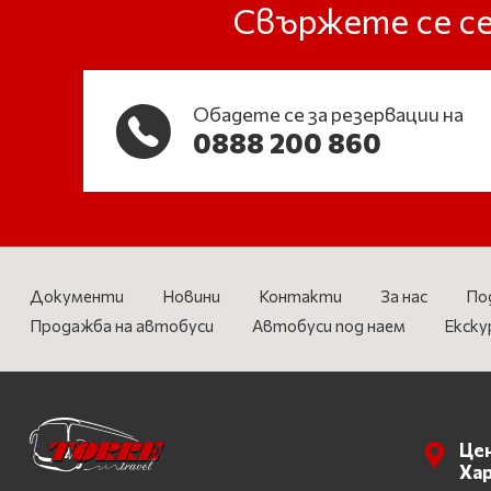
Свържете се се
Обадете се за резервации на
0888 200 860
Документи
Новини
Контакти
За нас
По
Продажба на автобуси
Автобуси под наем
Екску
Цен
Ха