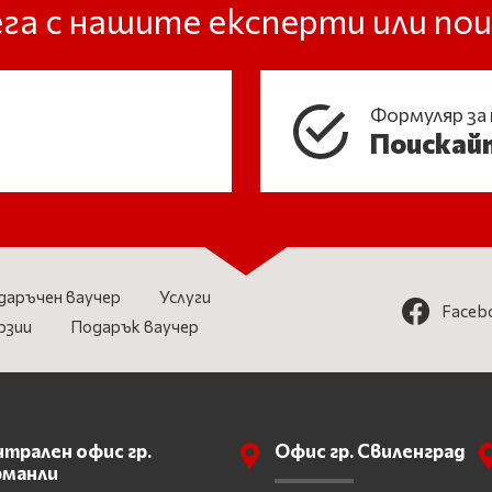
га с нашите експерти или п
Формуляр за
Поискай
даръчен ваучер
Услуги
Faceb
рзии
Подарък ваучер
трален офис гр.
Офис гр. Свиленград
рманли