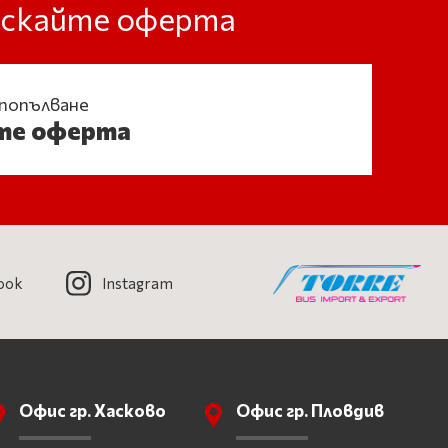
оискайте оферта
 попълване
те оферта
ook
Instagram
Офис гр. Хасково
Офис гр. Пловдив