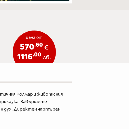
цена от
.60
570
€
.00
1116
лв.
нтичния Колмар и живописния
приказка. Завършете
чен дух. Директен чартърен