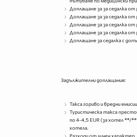
пътуване по медицински причи
Доплащане за за седалка от р
Доплащане за за седалка от р
Доплащане за за седалка от р
Доплащане за за седалка от р
Доплащане за седалка с допъ
Задължителни доплащания:
Такса гориво и вредни емисии
Туристическа такса престой 
по 4-4,5 EUR (за хотел **/*
хотела.
Разходи от личен характер.