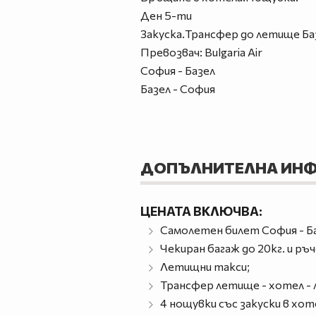
Ден 5-ти
Закуска.Трансфер до летище Баз
Превозвач: Bulgaria Air
София - Базел
Базел - София
ДОПЪЛНИТЕЛНА ИН
ЦЕНАТА ВКЛЮЧВА:
Самолетен билет София - Баз
Чекиран багаж до 20кг. и ръч
Летищни такси;
Трансфер летище - хотел -
4 нощувки със закуски в хоте