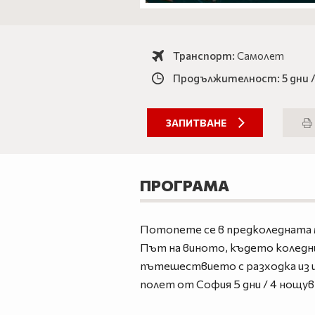
Транспорт:
Самолет
Продължителност: 5 дни /
ЗАПИТВАНЕ
ПРОГРАМА
Потопете се в предколедната м
Път на виното, където коледн
пътешествието с разходка из ш
полет от София 5 дни / 4 нощув