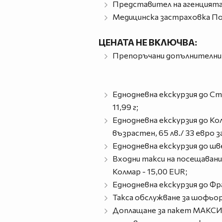
Представител на агенцията
Медицинска застраховка Пом
ЦЕНАТА НЕ ВКЛЮЧВА:
Препоръчани допълнителни у
Еднодневна екскурзия до Стра
11,99 г;
Еднодневна екскурзия до Кол
възрастен, 65 лв./ 33 евро за
Еднодневна екскурзия до швей
Входни такси на посещавани
Колмар - 15,00 EUR;
Еднодневна екскурзия до Фрайб
Такса обслужване за шофьор 
Доплащане за пакет МАКСИМ