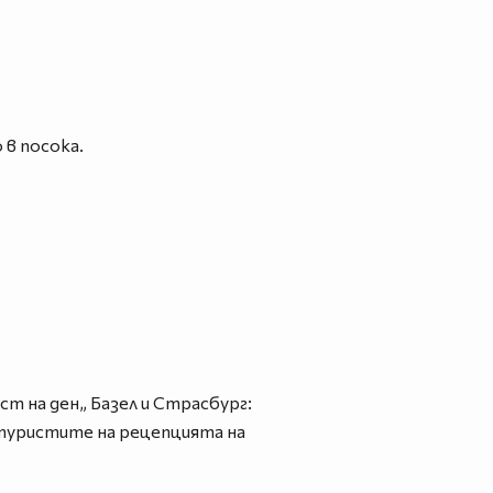
 в посока.
ст на ден„ Базел и Страсбург:
т туристите на рецепцията на