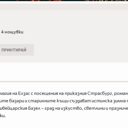
 4 нощувки
ПРИНТИРАЙ
агия на Елзас с посещения на приказния Страсбург, рома
ите базари и старинните къщи създават истинска зимна 
вейцарския Базел – град на изкуство, светлини и празни
ки.