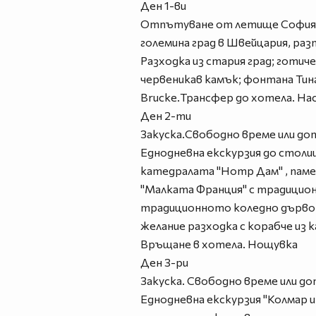
Ден 1-ви
Отпътуване от летище София за
големина град в Швейцария, раз
Разходка из стария град; гот
червеникав камък; фонтана Тинг
Brucke.Трансфер до хотела. На
Ден 2-ти
Закуска.Свободно време или до
Еднодневна екскурзия до столиц
катедралата "Нотр Дам" , пам
"Малката Франция" с традицион
традиционното коледно дърво. 
желание разходка с корабче из к
Връщане в хотела. Нощувка
Ден 3-ри
Закуска. Свободно време или до
Еднодневна екскурзия "Колмар и