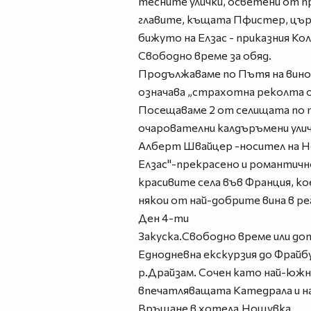
тесните улички, осветени от п
главите, къщата Пфистер, църк
бижуто на Елзас - приказния Ко
Свободно време за обяд.
Продължаваме по Пътя на виното
означава „страхотна реколта от
Посещаваме 2 от селищата по п
очарователни калдъръмени улич
Алберт Швайцер -носител на Но
Елзас"-прекрасено и романтично
красивите села във Франция, к
някои от най-добрите вина в р
Ден 4-ти
Закуска.Свободно време или до
Eднодневна екскурзия до Фрайб
р.Драйзам. Сочен като най-южни
впечатляващата Катедрала и на
Връщане в хотела.Нощувка.