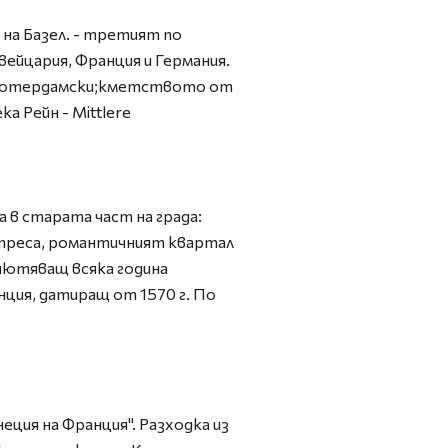
на Базел. - третият по
вейцария, Франция и Германия.
м Ротердамски;кметството от
а Рейн - Mittlere
 в старата част на града:
 преса, романтичният квартал
иютяващ всяка година
ция, датиращ от 1570 г. По
ция на Франция". Разходка из