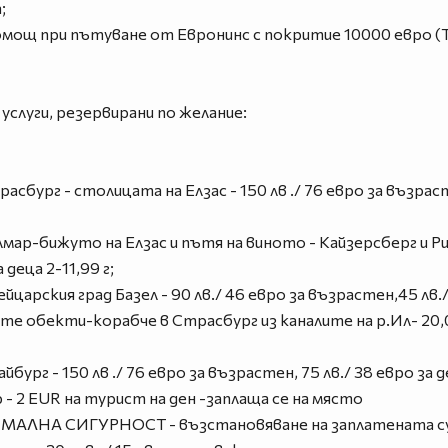
;
ощ при пътуване от Евронинс с покритие 10000 евро (Tra
слуги, резервирани по желание:
сбург - столицата на Елзас - 150 лв ./ 76 евро за възраст
мар-бижуто на Елзас и пътя на виното - Кайзерсберг и Рикв
 деца 2-11,99 г;
царския град Базел - 90 лв./ 46 евро за възрастен,45 лв./ 
те обекти-корабче в Страсбург из каналите на р.Ил- 20,
ург - 150 лв ./ 76 евро за възрастен, 75 лв./ 38 евро за д
- 2 EUR на турист на ден -заплаща се на място
АЛНА СИГУРНОСТ - възстановяване на заплатената сума,