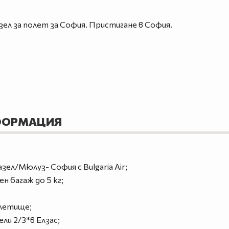
ел за полет за София. Пристигане в София.
ФОРМАЦИЯ
ел/Мюлуз- София с Bulgaria Air;
ен багаж до 5 кг;
 летище;
ли 2/3*в Елзас;