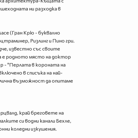
аска архитектура-Къщата с
ешеходната ни разходка в
ace (Гран Крю - буквално
цтраминер, Ризлинг и Пино гри.
дче, известно със своите
ва е родното място на доктор
р - "Перлата в короната на
ключено в списъка на най-
тлична възможност да опитаме
рцвалд, край бреговете на
лките си водни канали Бехле,
нни коледни изкушения.