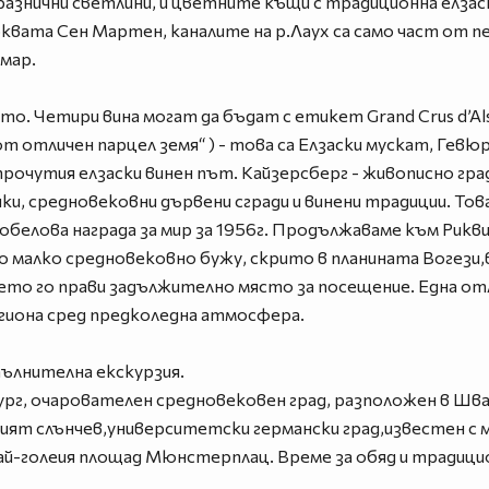
разнични светлини, и цветните къщи с традиционна елз
вата Сен Мартен, каналите на р.Лаух са само част от п
лмар.
. Четири вина могат да бъдат с етикет Grand Crus d’Als
 отличен парцел земя“ ) - това са Елзаски мускат, Гевюр
рочутия елзаски винен път. Кайзерсберг - живописно гра
ки, средновековни дървени сгради и винени традиции. То
белова награда за мир за 1956г. Продължаваме към Рикви
 малко средновековно бужу, скрито в планината Вогези,в
оето го прави задължително място за посещение. Една о
егиона сред предколедна атмосфера.
пълнителна екскурзия.
ург, очарователен средновековен град, разположен в Шва
ят слънчев,университетски германски град,известен с ма
й-голеия площад Мюнстерплац. Време за обяд и традицио