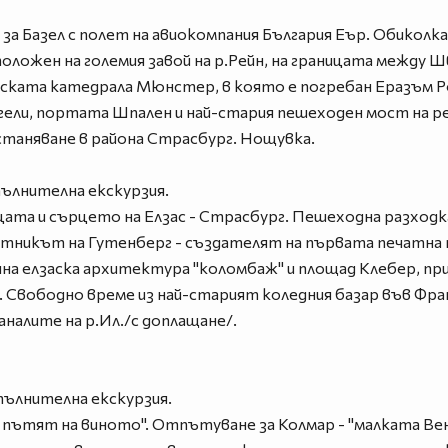
 Базел с полет на авиокомпания България Еър. Обиколка 
положен на големия завой на р.Рейн, на границата между Ш
ическата катедрала Мюнстер, в която е погребан Еразъ
ели, портата Шпален и най-стария пешеходен мост на рек
станяване в района Страсбург. Нощувка.
пълнителна екскурзия.
ата и сърцето на Елзас - Страсбург. Пешеходна разходка
етникът на Гутенберг - създателят на първата печатна
на елзаска архитектура "коломбаж" и площад Клебер, пр
Свободно време из най-старият коледния базар във Фран
аналите на р.Ил./с доплащане/.
пълнителна екскурзия.
 пътят на виното". Отпътуване за Колмар - "малката Вене