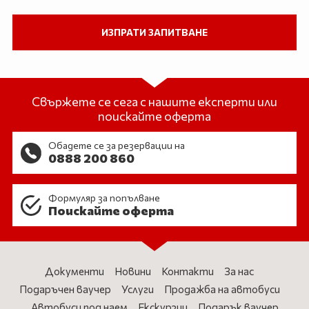
Свържете се сега с нашите експерти или
поискайте оферта
Обадете се за резервации на
0888 200 860
Формуляр за попълване
Поискайте оферта
Документи
Новини
Контакти
За нас
Подаръчен ваучер
Услуги
Продажба на автобуси
Автобуси под наем
Екскурзии
Подарък ваучер