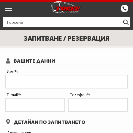
ЕКСКУРЗИИ ОТ ПЛОВДИВ
КРУИЗИ
ЗАПИТВАНЕ / РЕЗЕРВАЦИЯ
Круизи
ПРОМО
ВАШИТЕ ДАННИ
Круизи с водач
БЪЛГАРИЯ
Име*:
ЕВРОПА
ГЪРЦИЯ
E-mail*:
Телефон*:
ТУРЦИЯ
СЕПТЕМВРИЙСКИ ПРАЗНИЦИ
ДЕТАЙЛИ ПО ЗАПИТВАНЕТО
ПОЧИВКИ В ТУРЦИЯ 2026
Дестинация: