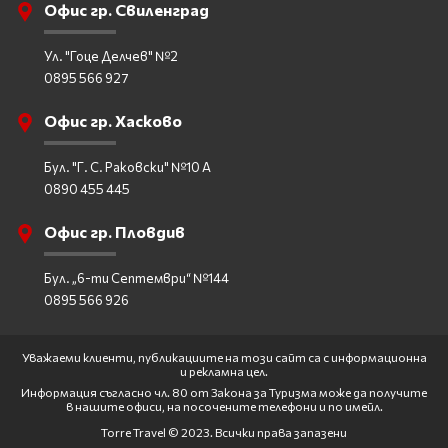
Офис гр. Свиленград
Ул. "Гоце Делчев" №2
0895 566 927
Офис гр. Хасково
Бул. "Г. С. Раковски" №10 А
0890 455 445
Офис гр. Пловдив
Бул. „6-ти Септември“ №144
0895 566 926
Уважаеми клиенти, публикациите на този сайт са с информационна
и рекламна цел.
Информация съгласно чл. 80 от Закона за Туризма може да получите
в нашите офиси, на посочените телефони и по имейл.
Torre Travel © 2023. Всички права запазени