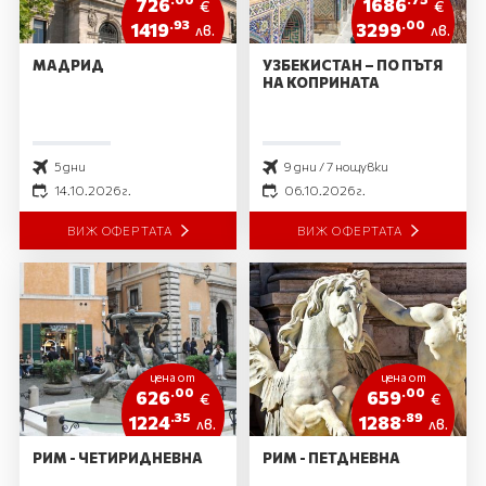
726
1686
€
€
.93
.00
1419
3299
лв.
лв.
МАДРИД
УЗБЕКИСТАН – ПО ПЪТЯ
НА КОПРИНАТА
5 дни
9 дни / 7 нощувки
14.10.2026 г.
06.10.2026 г.
ВИЖ ОФЕРТАТА
ВИЖ ОФЕРТАТА
цена от
цена от
.00
.00
626
659
€
€
.35
.89
1224
1288
лв.
лв.
РИМ - ЧЕТИРИДНЕВНА
РИМ - ПЕТДНЕВНА