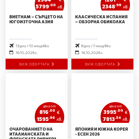
.00
.99
5799
2348
лв.
лв.
ВИЕТНАМ – СЪРЦЕТО НА
КЛАСИЧЕСКА ИСПАНИЯ
ЮГОИЗТОЧНА АЗИЯ
– ОБЗОРНА ОБИКОЛКА
13 дни / 10 нощувки
8 дни / 7 нощувки
16.10.2026 г.
14.10.2026 г.
ВИЖ ОФЕРТАТА
ВИЖ ОФЕРТАТА
цена от
цена от
.00
.00
816
3995
€
€
.96
.54
1595
7813
лв.
лв.
ОЧАРОВАНИЕТО НА
ЯПОНИЯ И ЮЖНА КОРЕЯ
ИТАЛИАНСКАТА И
- ЕСЕН 2026
ФРЕНСКАТА РИВИЕРА