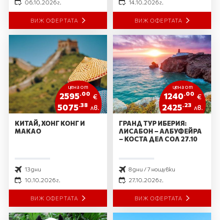
06.10.2026 г.
14.10.2026 г.
ВИЖ ОФЕРТАТА
ВИЖ ОФЕРТАТА
цена от
цена от
.00
.00
2595
1240
€
€
.38
.23
5075
2425
лв.
лв.
КИТАЙ, ХОНГ КОНГ И
ГРАНД ТУР ИБЕРИЯ:
МАКАО
ЛИСАБОН – АЛБУФЕЙРА
– КОСТА ДЕЛ СОЛ 27.10
13 дни
8 дни / 7 нощувки
10.10.2026 г.
27.10.2026 г.
ВИЖ ОФЕРТАТА
ВИЖ ОФЕРТАТА