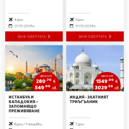
4 дни
5 дни
01.10.2026 г.
01.10.2026 г.
ВИЖ ОФЕРТАТА
ВИЖ ОФЕРТАТА
цена от
цена от
.70
.00
280
1549
€
€
.00
.58
549
3029
лв.
лв.
ИСТАНБУЛ И
ИНДИЯ - ЗЛАТНИЯТ
КАПАДОКИЯ –
ТРИЪГЪЛНИК
ЗАПОМНЯЩО
ПРЕЖИВЯВАНЕ
8 дни / 7 нощувки
7 дни