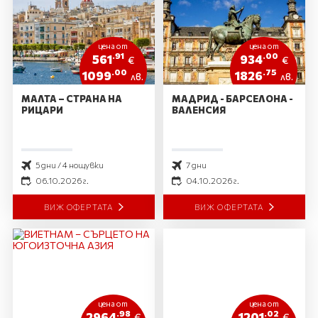
цена от
цена от
.91
.00
561
934
€
€
.00
.75
1099
1826
лв.
лв.
МАЛТА – СТРАНА НА
МАДРИД - БАРСЕЛОНА -
РИЦАРИ
ВАЛЕНСИЯ
5 дни / 4 нощувки
7 дни
06.10.2026 г.
04.10.2026 г.
ВИЖ ОФЕРТАТА
ВИЖ ОФЕРТАТА
цена от
цена от
.98
.02
2964
1201
€
€