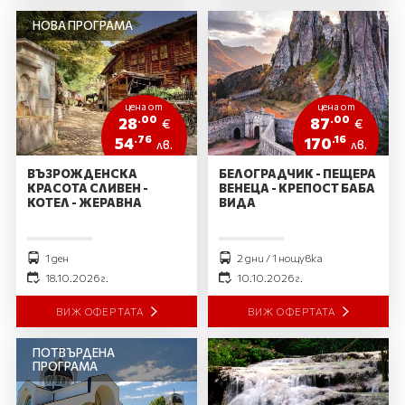
НОВА ПРОГРАМА
цена от
цена от
.00
.00
28
87
€
€
.76
.16
54
170
лв.
лв.
ВЪЗРОЖДЕНСКА
БЕЛОГРАДЧИК - ПЕЩЕРА
КРАСОТА СЛИВЕН -
ВЕНЕЦА - КРЕПОСТ БАБА
КОТЕЛ - ЖЕРАВНА
ВИДА
1 ден
2 дни / 1 нощувка
18.10.2026 г.
10.10.2026 г.
ВИЖ ОФЕРТАТА
ВИЖ ОФЕРТАТА
ПОТВЪРДЕНА
ПРОГРАМА