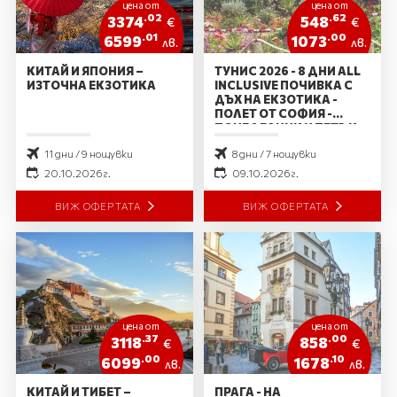
цена от
цена от
.02
.62
3374
548
€
€
.01
.00
6599
1073
лв.
лв.
КИТАЙ И ЯПОНИЯ –
ТУНИС 2026 - 8 ДНИ ALL
ИЗТОЧНА ЕКЗОТИКА
INCLUSIVE ПОЧИВКА С
ДЪХ НА ЕКЗОТИКА -
ПОЛЕТ ОТ СОФИЯ -
ПОНЕДЕЛНИК И ПЕТЪК
11 дни / 9 нощувки
8 дни / 7 нощувки
20.10.2026 г.
09.10.2026 г.
ВИЖ ОФЕРТАТА
ВИЖ ОФЕРТАТА
цена от
цена от
.37
.00
3118
858
€
€
.00
.10
6099
1678
лв.
лв.
КИТАЙ И ТИБЕТ –
ПРАГА - НА