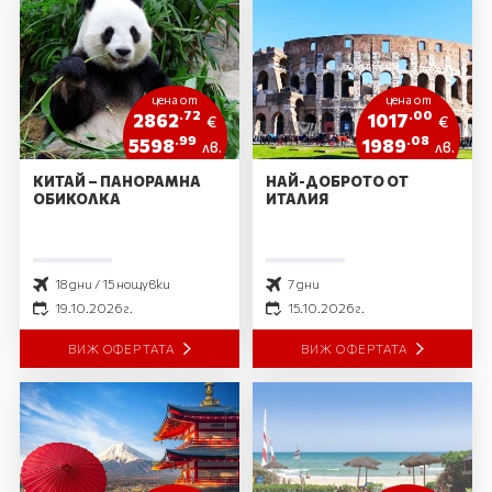
цена от
цена от
.72
.00
2862
1017
€
€
.99
.08
5598
1989
лв.
лв.
КИТАЙ – ПАНОРАМНА
НАЙ-ДОБРОТО ОТ
ОБИКОЛКА
ИТАЛИЯ
18 дни / 15 нощувки
7 дни
19.10.2026 г.
15.10.2026 г.
ВИЖ ОФЕРТАТА
ВИЖ ОФЕРТАТА