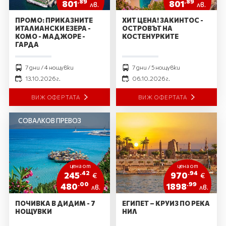
.89
.89
801
801
лв.
лв.
ПРОМО: ПРИКАЗНИТЕ
ХИТ ЦЕНА! ЗАКИНТОС -
ИТАЛИАНСКИ ЕЗЕРА -
ОСТРОВЪТ НА
КОМО - МАДЖОРЕ -
КОСТЕНУРКИТЕ
ГАРДА
7 дни / 4 нощувки
7 дни / 5 нощувки
13.10.2026 г.
06.10.2026 г.
ВИЖ ОФЕРТАТА
ВИЖ ОФЕРТАТА
СОВАЛКОВ ПРЕВОЗ
цена от
цена от
.42
.94
245
970
€
€
.00
.99
480
1898
лв.
лв.
ПОЧИВКА В ДИДИМ - 7
ЕГИПЕТ – КРУИЗ ПО РЕКА
НОЩУВКИ
НИЛ