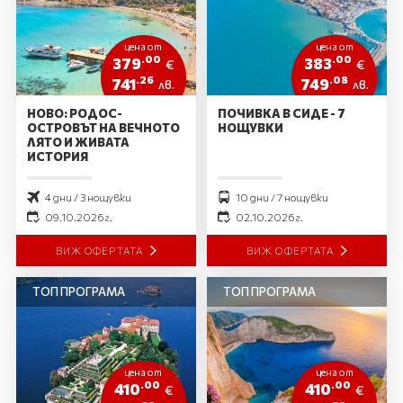
цена от
цена от
.00
.00
379
383
€
€
.26
.08
741
749
лв.
лв.
НОВО: РОДОС-
ПОЧИВКА В СИДЕ - 7
ОСТРОВЪТ НА ВЕЧНОТО
НОЩУВКИ
ЛЯТО И ЖИВАТА
ИСТОРИЯ
4 дни / 3 нощувки
10 дни / 7 нощувки
09.10.2026 г.
02.10.2026 г.
ВИЖ ОФЕРТАТА
ВИЖ ОФЕРТАТА
ТОП ПРОГРАМА
ТОП ПРОГРАМА
цена от
цена от
.00
.00
410
410
€
€