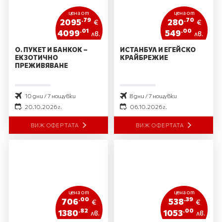
цена от
цена от
.79
.70
2095
280
€
€
.01
.00
4099
549
лв.
лв.
О. ПУКЕТ И БАНКОК –
ИСТАНБУЛ И ЕГЕЙСКО
ЕКЗОТИЧНО
КРАЙБРЕЖИЕ
ПРЕЖИВЯВАНЕ
10 дни / 7 нощувки
8 дни / 7 нощувки
20.10.2026 г.
06.10.2026 г.
ВИЖ ОФЕРТАТА
ВИЖ ОФЕРТАТА
цена от
цена от
.00
.39
706
538
€
€
.82
.00
1380
1053
лв.
лв.