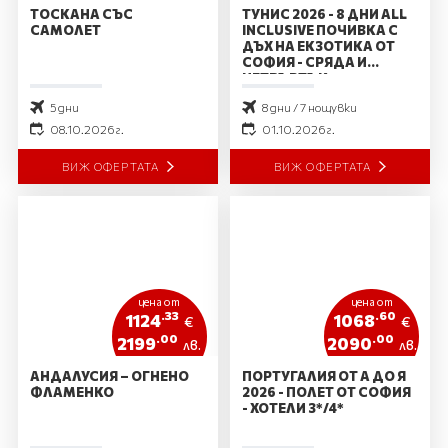
ТОСКАНА СЪС
ТУНИС 2026 - 8 ДНИ ALL
САМОЛЕТ
INCLUSIVE ПОЧИВКА С
ДЪХ НА ЕКЗОТИКА ОТ
СОФИЯ - СРЯДА И
ЧЕТВЪРТЪК
5 дни
8 дни / 7 нощувки
08.10.2026 г.
01.10.2026 г.
ВИЖ ОФЕРТАТА
ВИЖ ОФЕРТАТА
цена от
цена от
.33
.60
1124
1068
€
€
.00
.00
2199
2090
лв.
лв.
АНДАЛУСИЯ – ОГНЕНО
ПОРТУГАЛИЯ ОТ А ДО Я
ФЛАМЕНКО
2026 - ПОЛЕТ ОТ СОФИЯ
- ХОТЕЛИ 3*/4*