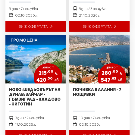
9 дни / 7 нощувки
5 дни / 3 нощувки
02.10.2026 г.
21.10.2026 г.
ВИЖ ОФЕРТАТА
ВИЖ ОФЕРТАТА
ПРОМО ЦЕНА
цена от
цена от
.00
.00
215
280
€
€
.50
.63
420
547
лв.
лв.
НОВО: ШЕДЬОВЪРЪТ НА
ПОЧИВКА В АЛАНИЯ - 7
ДУНАВ: ЗАЙЧАР -
НОЩУВКИ
ГЪМЗИГРАД - КЛАДОВО
- НИГОТИН
3 дни / 2 нощувки
10 дни / 7 нощувки
17.10.2026 г.
02.10.2026 г.