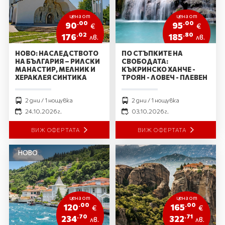
цена от
цена от
.00
.00
90
95
€
€
.02
.80
176
185
лв.
лв.
НОВО: НАСЛЕДСТВОТО
ПО СТЪПКИТЕ НА
НА БЪЛГАРИЯ – РИЛСКИ
СВОБОДАТА:
МАНАСТИР, МЕЛНИК И
КЪКРИНСКО ХАНЧЕ -
ХЕРАКЛЕЯ СИНТИКА
ТРОЯН - ЛОВЕЧ - ПЛЕВЕН
2 дни / 1 нощувка
2 дни / 1 нощувка
24.10.2026 г.
03.10.2026 г.
ВИЖ ОФЕРТАТА
ВИЖ ОФЕРТАТА
НОВО
цена от
цена от
.00
.00
120
165
€
€
.70
.71
234
322
лв.
лв.