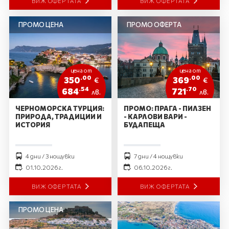
ВИЖ ОФЕРТАТА
ВИЖ ОФЕРТАТА
ПРОМО ЦЕНА
ПРОМО ОФЕРТА
цена от
цена от
.00
.00
350
369
€
€
.54
.70
684
721
лв.
лв.
ЧЕРНОМОРСКА ТУРЦИЯ:
ПРОМО: ПРАГА - ПИЛЗЕН
ПРИРОДА, ТРАДИЦИИ И
- КАРЛОВИ ВАРИ -
ИСТОРИЯ
БУДАПЕЩА
4 дни / 3 нощувки
7 дни / 4 нощувки
01.10.2026 г.
06.10.2026 г.
ВИЖ ОФЕРТАТА
ВИЖ ОФЕРТАТА
ПРОМО ЦЕНА