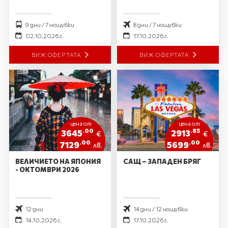
9 дни / 7 нощувки
8 дни / 7 нощувки
02.10.2026 г.
17.10.2026 г.
ВИЖ ОФЕРТАТА
ВИЖ ОФЕРТАТА
цена от
цена от
.00
.85
3645
2913
€
€
.00
.00
7129
5699
лв.
лв.
ВЕЛИЧИЕТО НА ЯПОНИЯ
САЩ – ЗАПАДЕН БРЯГ
- ОКТОМВРИ 2026
12 дни
14 дни / 12 нощувки
14.10.2026 г.
17.10.2026 г.