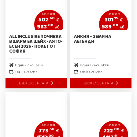
цена от
цена от
.60
.15
502
301
€
€
.00
.00
983
589
лв.
лв.
ALL INCLUSIVE ПОЧИВКА
ЛИКИЯ – ЗЕМЯ НА
В ШАРМ ЕЛ ШЕЙХ - ЛЯТО-
ЛЕГЕНДИ
ЕСЕН 2026 - ПОЛЕТ ОТ
СОФИЯ
8 дни / 7 нощувки
8 дни / 7 нощувки
04.10.2026 г.
06.10.2026 г.
ВИЖ ОФЕРТАТА
ВИЖ ОФЕРТАТА
цена от
цена от
.58
.00
773
722
€
€
.00
.11