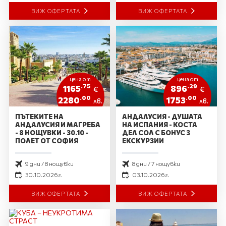
ВИЖ ОФЕРТАТА
ВИЖ ОФЕРТАТА
цена от
цена от
.75
.29
1165
896
€
€
.00
.00
2280
1753
лв.
лв.
ПЪТЕКИТЕ НА
АНДАЛУСИЯ - ДУШАТА
АНДАЛУСИЯ И МАГРЕБА
НА ИСПАНИЯ - КОСТА
- 8 НОЩУВКИ - 30.10 -
ДЕЛ СОЛ С БОНУС 3
ПОЛЕТ ОТ СОФИЯ
ЕКСКУРЗИИ
9 дни / 8 нощувки
8 дни / 7 нощувки
30.10.2026 г.
03.10.2026 г.
ВИЖ ОФЕРТАТА
ВИЖ ОФЕРТАТА