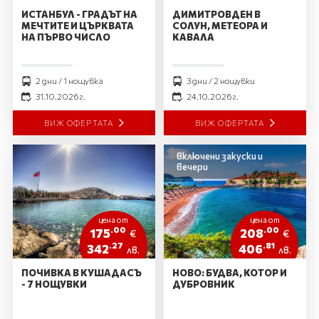
ИСТАНБУЛ - ГРАДЪТ НА
ДИМИТРОВДЕН В
МЕЧТИТЕ И ЦЪРКВАТА
СОЛУН, МЕТЕОРА И
НА ПЪРВО ЧИСЛО
КАВАЛА
2 дни / 1 нощувка
3 дни / 2 нощувки
31.10.2026 г.
24.10.2026 г.
ВИЖ ОФЕРТАТА
ВИЖ ОФЕРТАТА
включени закуски и
вечери
цена от
цена от
.00
.00
175
208
€
€
.27
.81
342
406
лв.
лв.
ПОЧИВКА В КУШАДАСЪ
НОВО: БУДВА, КОТОР И
- 7 НОЩУВКИ
ДУБРОВНИК