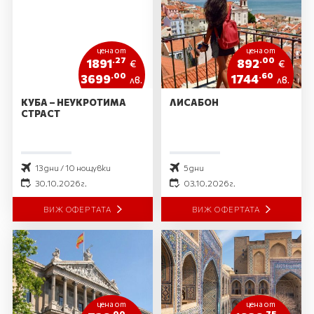
цена от
цена от
.27
.00
1891
892
€
€
.00
.60
3699
1744
лв.
лв.
КУБА – НЕУКРОТИМА
ЛИСАБОН
СТРАСТ
13 дни / 10 нощувки
5 дни
30.10.2026 г.
03.10.2026 г.
ВИЖ ОФЕРТАТА
ВИЖ ОФЕРТАТА
цена от
цена от
.00
.75